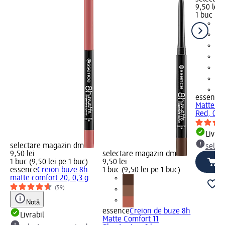
9,50 lei
1 buc (9,
+1
essence
Matte Co
Red, 0,3
Livrab
selectare magazin dm
selec
9,50 lei
selectare magazin dm
1 buc (9,50 lei pe 1 buc)
9,50 lei
essence
Creion buze 8h
1 buc (9,50 lei pe 1 buc)
matte comfort 20, 0,3 g
(59)
Notă
essence
Creion de buze 8h
Livrabil
Matte Comfort 11