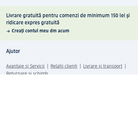
Livrare gratuită pentru comenzi de minimum 150 lei și
ridicare expres gratuită
Creați contul meu dm acum
Ajutor
Avantaje și Servicii
Relații clienți
Livrare și transport
Returnare și schimb
Compania dm
Compania
Responsabilitate
Carieră
Presă
Structura corporativă
Universul produselor dm
Lumea dm