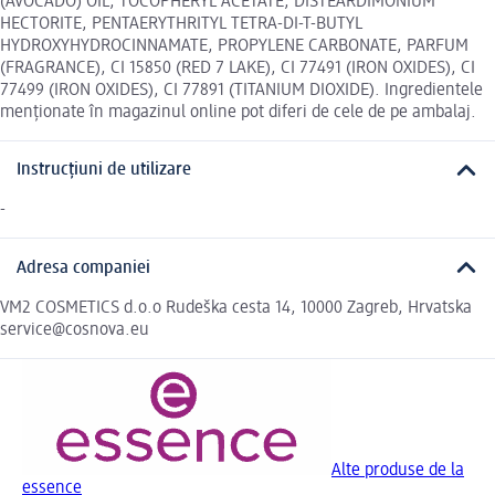
(AVOCADO) OIL, TOCOPHERYL ACETATE, DISTEARDIMONIUM
HECTORITE, PENTAERYTHRITYL TETRA-DI-T-BUTYL
HYDROXYHYDROCINNAMATE, PROPYLENE CARBONATE, PARFUM
(FRAGRANCE), CI 15850 (RED 7 LAKE), CI 77491 (IRON OXIDES), CI
77499 (IRON OXIDES), CI 77891 (TITANIUM DIOXIDE). Ingredientele
menționate în magazinul online pot diferi de cele de pe ambalaj.
Instrucțiuni de utilizare
-
Adresa companiei
VM2 COSMETICS d.o.o Rudeška cesta 14, 10000 Zagreb, Hrvatska
service@cosnova.eu
Alte produse de la
essence