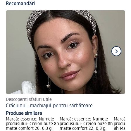
Recomandări
Descoperiți sfaturi utile
Așa
Crăciunul: machiajul pentru sărbătoare
Ma
Produse similare
Marcă: essence; Numele
Marcă: essence; Numele
Marcă: 
produsului: Creion buze 8h
produsului: Creion buze 8h
produsul
matte comfort 20, 0,3 g;
matte comfort 22, 0,3 g;
8h Matte