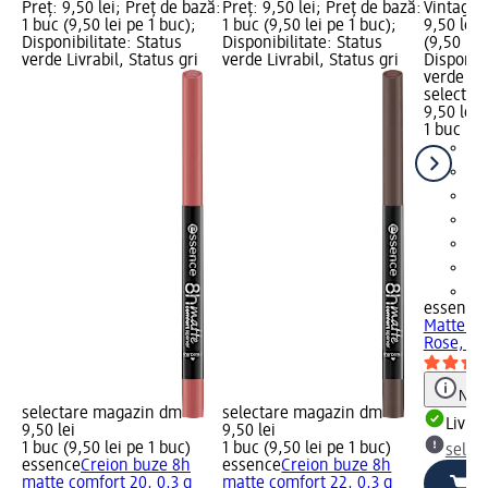
Preț: 9,50 lei; Preț de bază:
Preț: 9,50 lei; Preț de bază:
Vintage R
1 buc (9,50 lei pe 1 buc);
1 buc (9,50 lei pe 1 buc);
9,50 lei;
Disponibilitate: Status
Disponibilitate: Status
(9,50 lei
verde Livrabil, Status gri
verde Livrabil, Status gri
Disponibi
verde Liv
selectar
9,50 lei
1 buc (9,
+1
essence
Matte Co
Rose, 0,
Notă
selectare magazin dm
selectare magazin dm
Livrab
9,50 lei
9,50 lei
1 buc (9,50 lei pe 1 buc)
1 buc (9,50 lei pe 1 buc)
selec
essence
Creion buze 8h
essence
Creion buze 8h
matte comfort 20, 0,3 g
matte comfort 22, 0,3 g