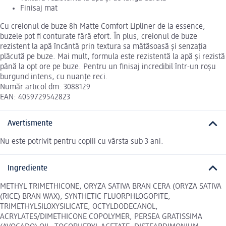
Finisaj mat
Cu creionul de buze 8h Matte Comfort Lipliner de la essence,
buzele pot fi conturate fără efort. În plus, creionul de buze
rezistent la apă încântă prin textura sa mătăsoasă și senzația
plăcută pe buze. Mai mult, formula este rezistentă la apă și rezistă
până la opt ore pe buze. Pentru un finisaj incredibil într-un roșu
burgund intens, cu nuanțe reci.
Număr articol dm: 3088129
EAN: 4059729542823
Avertismente
Nu este potrivit pentru copiii cu vârsta sub 3 ani.
Ingrediente
METHYL TRIMETHICONE, ORYZA SATIVA BRAN CERA (ORYZA SATIVA
(RICE) BRAN WAX), SYNTHETIC FLUORPHLOGOPITE,
TRIMETHYLSILOXYSILICATE, OCTYLDODECANOL,
ACRYLATES/DIMETHICONE COPOLYMER, PERSEA GRATISSIMA