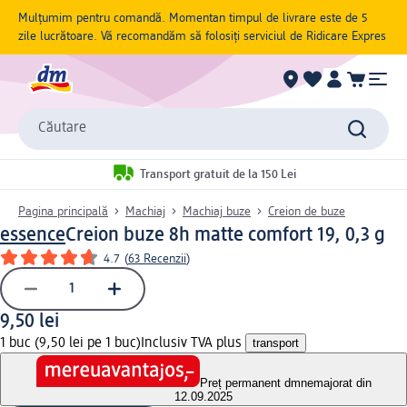
Mulțumim pentru comandă. Momentan timpul de livrare este de 5
zile lucrătoare. Vă recomandăm să folosiți serviciul de Ridicare Expres
Căutare
Transport gratuit de la 150 Lei
Pagina principală
Machiaj
Machiaj buze
Creion de buze
essence
Creion buze 8h matte comfort 19, 0,3 g
4.7
(
63 Recenzii
)
9,50 lei
1 buc (9,50 lei pe 1 buc)
Inclusiv TVA plus
transport
Preț permanent dm
nemajorat din
12.09.2025