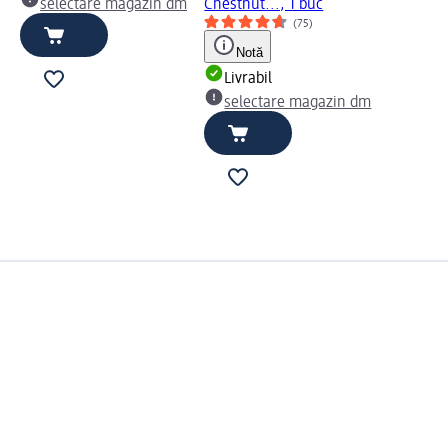
selectare magazin dm
Chestnut..., 1 buc
(75)
Notă
Livrabil
selectare magazin dm