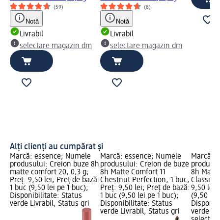
(59)
(8)
Notă
Notă
Livrabil
Livrabil
selectare magazin dm
selectare magazin dm
Alți clienți au cumpărat și
Marcă: essence; Numele
Marcă: essence; Numele
Marcă: 
produsului: Creion buze 8h
produsului: Creion de buze
produsul
matte comfort 20, 0,3 g;
8h Matte Comfort 11
8h Matte
Preț: 9,50 lei; Preț de bază:
Chestnut Perfection, 1 buc;
Classic R
1 buc (9,50 lei pe 1 buc);
Preț: 9,50 lei; Preț de bază:
9,50 lei;
Disponibilitate: Status
1 buc (9,50 lei pe 1 buc);
(9,50 lei
verde Livrabil, Status gri
Disponibilitate: Status
Disponibi
verde Livrabil, Status gri
verde Liv
selectar