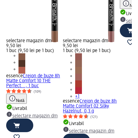
Notă
Livrab
selec
selectare magazin dm
selectare magazin dm
9,50 lei
9,50 lei
1 buc (9,50 lei pe 1 buc)
1 buc (9,50 lei pe 1 buc)
essence
Creion de buze 8h
Matte Comfort 10 THE
Perfect..., 1 buc
(109)
+1
Notă
essence
Creion de buze 8h
Matte Comfort 02 Silky
Livrabil
Hazelnut, 0,3 g
selectare magazin dm
(121)
Livrabil
selectare magazin dm