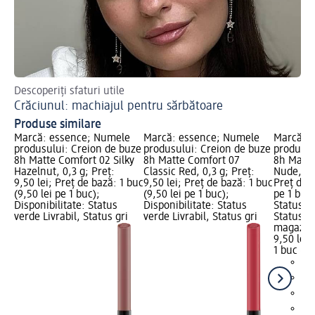
Descoperiți sfaturi utile
Așa
Crăciunul: machiajul pentru sărbătoare
Ma
Produse similare
Marcă: essence; Numele
Marcă: essence; Numele
Marcă: 
produsului: Creion de buze
produsului: Creion de buze
produsul
8h Matte Comfort 02 Silky
8h Matte Comfort 07
8h Matte
Hazelnut, 0,3 g; Preț:
Classic Red, 0,3 g; Preț:
Nude, 0,3
9,50 lei; Preț de bază: 1 buc
9,50 lei; Preț de bază: 1 buc
Preț de b
(9,50 lei pe 1 buc);
(9,50 lei pe 1 buc);
pe 1 buc)
Disponibilitate: Status
Disponibilitate: Status
Status ve
verde Livrabil, Status gri
verde Livrabil, Status gri
Status gr
magazin
9,50 lei
1 buc (9,