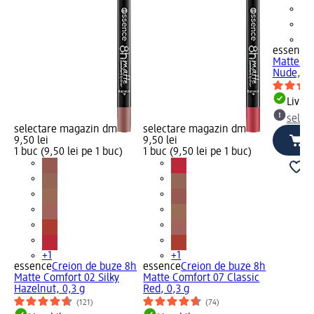
+1
essence
Matte Co
Nude, 0,
Livrab
selec
selectare magazin dm
selectare magazin dm
9,50 lei
9,50 lei
1 buc (9,50 lei pe 1 buc)
1 buc (9,50 lei pe 1 buc)
+1
+1
essence
Creion de buze 8h
essence
Creion de buze 8h
Matte Comfort 02 Silky
Matte Comfort 07 Classic
Hazelnut, 0,3 g
Red, 0,3 g
(121)
(74)