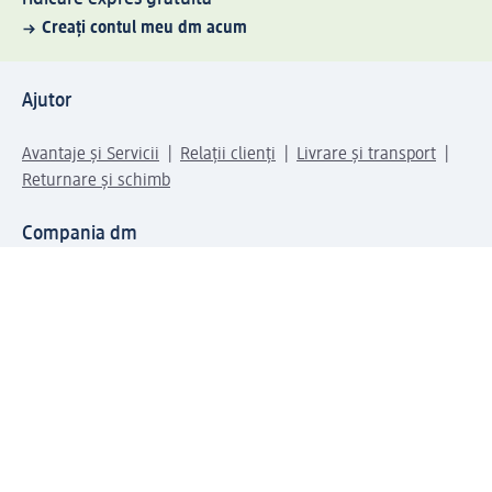
Creați contul meu dm acum
Ajutor
Avantaje și Servicii
Relații clienți
Livrare și transport
Returnare și schimb
Compania dm
Compania
Responsabilitate
Carieră
Presă
Structura corporativă
Universul produselor dm
Lumea dm