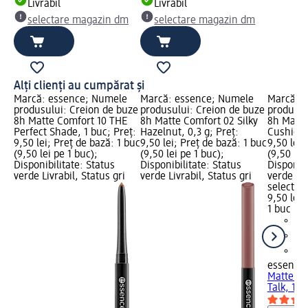
Livrabil
Livrabil
selectare magazin dm
selectare magazin dm
Alți clienți au cumpărat și
Marcă: essence; Numele
Marcă: essence; Numele
Marcă: 
produsului: Creion de buze
produsului: Creion de buze
produsul
8h Matte Comfort 10 THE
8h Matte Comfort 02 Silky
8h Matte
Perfect Shade, 1 buc; Preț:
Hazelnut, 0,3 g; Preț:
Cushion T
9,50 lei; Preț de bază: 1 buc
9,50 lei; Preț de bază: 1 buc
9,50 lei;
(9,50 lei pe 1 buc);
(9,50 lei pe 1 buc);
(9,50 lei
Disponibilitate: Status
Disponibilitate: Status
Disponibi
verde Livrabil, Status gri
verde Livrabil, Status gri
verde Liv
selectar
9,50 lei
1 buc (9,
essence
Matte Co
Talk, 1 b