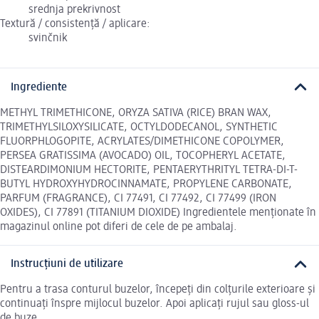
srednja prekrivnost
Textură / consistență / aplicare:
svinčnik
Ingrediente
METHYL TRIMETHICONE, ORYZA SATIVA (RICE) BRAN WAX,
TRIMETHYLSILOXYSILICATE, OCTYLDODECANOL, SYNTHETIC
FLUORPHLOGOPITE, ACRYLATES/DIMETHICONE COPOLYMER,
PERSEA GRATISSIMA (AVOCADO) OIL, TOCOPHERYL ACETATE,
DISTEARDIMONIUM HECTORITE, PENTAERYTHRITYL TETRA-DI-T-
BUTYL HYDROXYHYDROCINNAMATE, PROPYLENE CARBONATE,
PARFUM (FRAGRANCE), CI 77491, CI 77492, CI 77499 (IRON
OXIDES), CI 77891 (TITANIUM DIOXIDE) Ingredientele menționate în
magazinul online pot diferi de cele de pe ambalaj.
Instrucțiuni de utilizare
Pentru a trasa conturul buzelor, începeți din colțurile exterioare și
continuați înspre mijlocul buzelor. Apoi aplicați rujul sau gloss-ul
de buze.