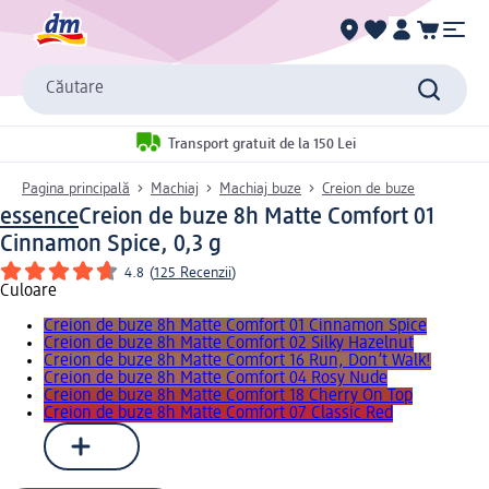
Căutare
Transport gratuit de la 150 Lei
Pagina principală
Machiaj
Machiaj buze
Creion de buze
essence
Creion de buze 8h Matte Comfort 01
Cinnamon Spice, 0,3 g
4.8
(
125 Recenzii
)
Culoare
Creion de buze 8h Matte Comfort 01 Cinnamon Spice
Creion de buze 8h Matte Comfort 02 Silky Hazelnut
Creion de buze 8h Matte Comfort 16 Run, Don’t Walk!
Creion de buze 8h Matte Comfort 04 Rosy Nude
Creion de buze 8h Matte Comfort 18 Cherry On Top
Creion de buze 8h Matte Comfort 07 Classic Red