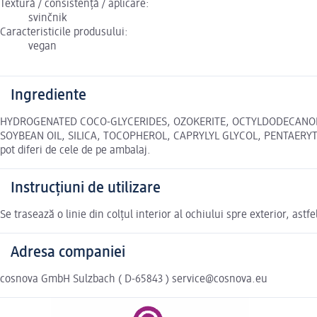
Textură / consistență / aplicare:
svinčnik
Caracteristicile produsului:
vegan
Ingrediente
HYDROGENATED COCO-GLYCERIDES, OZOKERITE, OCTYLDODECANOL,
SOYBEAN OIL, SILICA, TOCOPHEROL, CAPRYLYL GLYCOL, PENTAERYTH
pot diferi de cele de pe ambalaj.
Instrucțiuni de utilizare
Se trasează o linie din colțul interior al ochiului spre exterior, ast
Adresa companiei
cosnova GmbH Sulzbach ( D-65843 ) service@cosnova.eu