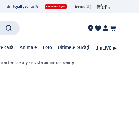
ire casă
Animale
Foto
Ultimele bucăți
dmLIVE ▶
m active beauty - revista online de beauty