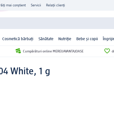
răiți mai conștient
Servicii
Relații clienți
Cosmetică bărbați
Sănătate
Nutriție
Bebe și copii
Îngrij
Cumpărături online MEREUAVANTAJOASE
d
04 White, 1 g