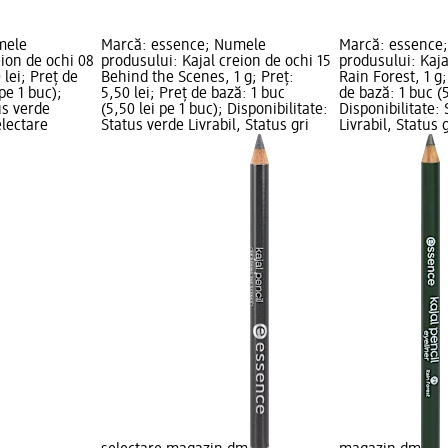
mele
Marcă: essence; Numele
Marcă: essence
eion de ochi 08
produsului: Kajal creion de ochi 15
produsului: Kaja
 lei; Preț de
Behind the Scenes, 1 g; Preț:
Rain Forest, 1 g;
pe 1 buc);
5,50 lei; Preț de bază: 1 buc
de bază: 1 buc (5
us verde
(5,50 lei pe 1 buc); Disponibilitate:
Disponibilitate:
electare
Status verde Livrabil, Status gri
Livrabil, Status 