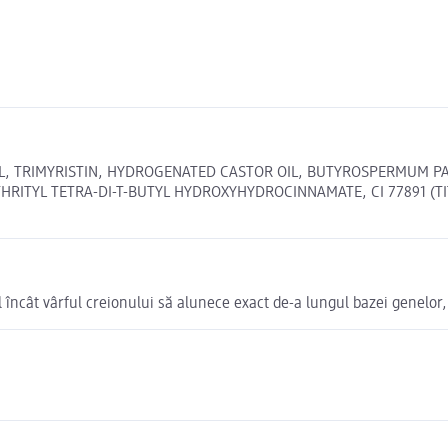
 TRIMYRISTIN, HYDROGENATED CASTOR OIL, BUTYROSPERMUM PARK
RITYL TETRA-DI-T-BUTYL HYDROXYHYDROCINNAMATE, CI 77891 (TITA
fel încât vârful creionului să alunece exact de-a lungul bazei genelor