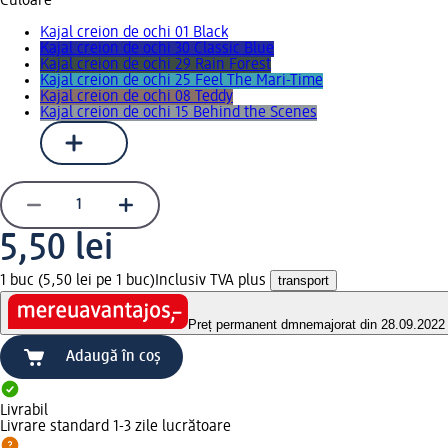
Culoare
Kajal creion de ochi 01 Black
Kajal creion de ochi 30 Classic Blue
Kajal creion de ochi 29 Rain Forest
Kajal creion de ochi 25 Feel The Mari-Time
Kajal creion de ochi 08 Teddy
Kajal creion de ochi 15 Behind the Scenes
5,50 lei
1 buc (5,50 lei pe 1 buc)
Inclusiv TVA plus
transport
Preț permanent dm
nemajorat din 28.09.2022
Adaugă în coș
Livrabil
Livrare standard 1-3 zile lucrătoare