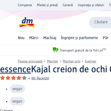
Compania
Media și presă
Carieră
Inspirație și sfaturi
T
Căutare
Nou
Mărci
Machiaj
Îngrijire și parfumerie
Păr
(1)
Transport gratuit de la 150 Lei
Pagina principală
Machiaj
Machiaj ochi
Eyeliner
essence
Kajal creion de ochi 
4
(
85 Recenzii
)
vegan
vegan