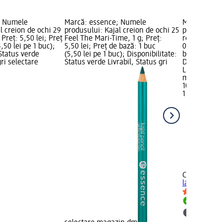
; Numele
Marcă: essence; Numele
Marcă: CAT
l creion de ochi 29
produsului: Kajal creion de ochi 25
produsului: 
 Preț: 5,50 lei; Preț
Feel The Mari-Time, 1 g; Preț:
rezistent l
,50 lei pe 1 buc);
5,50 lei; Preț de bază: 1 buc
0,78 g; Preț
 Status verde
(5,50 lei pe 1 buc); Disponibilitate:
bază: 1 buc 
gri selectare
Status verde Livrabil, Status gri
Disponibilit
Livrabil, St
magazin d
10,50 lei
1 buc (10,50
+5
CATRICE
Cre
la apă 020 
Livrabil
selectar