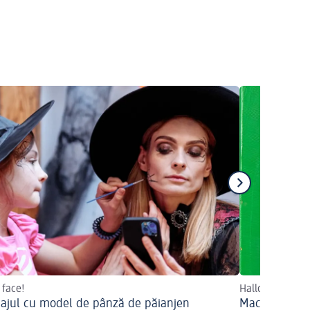
 face!
Halloween cu 
ajul cu model de pânză de păianjen
Machiaj de c