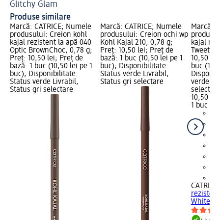
Glitchy Glam
Ma
Produse similare
Marcă: CATRICE; Numele
Marcă: CATRICE; Numele
Marcă: 
produsului: Creion kohl
produsului: Creion ochi wp
produsul
kajal rezistent la apă 040
Kohl Kajal 210, 0,78 g;
kajal rez
Optic BrownChoc, 0,78 g;
Preț: 10,50 lei; Preț de
Tweet Wh
Preț: 10,50 lei; Preț de
bază: 1 buc (10,50 lei pe 1
10,50 lei
bază: 1 buc (10,50 lei pe 1
buc); Disponibilitate:
buc (10,5
buc); Disponibilitate:
Status verde Livrabil,
Disponibi
Status verde Livrabil,
Status gri selectare
verde Liv
Status gri selectare
selectar
10,50 lei
1 buc (10
+5
CATRICE
rezisten
White, 0