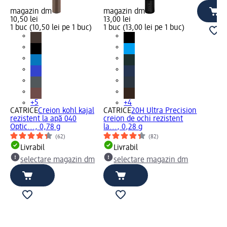
magazin dm
magazin dm
10,50 lei
13,00 lei
1 buc (10,50 lei pe 1 buc)
1 buc (13,00 lei pe 1 buc)
+5
+4
CATRICE
Creion kohl kajal
CATRICE
20H Ultra Precision
rezistent la apă 040
creion de ochi rezistent
Optic..., 0,78 g
la..., 0,28 g
(62)
(82)
Livrabil
Livrabil
selectare magazin dm
selectare magazin dm