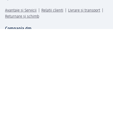
Avantaje și Servicii
Relații clienți
Livrare și transport
Returnare și schimb
Compania dm
Compania
Responsabilitate
Carieră
Presă
Structura corporativă
Universul produselor dm
Lumea dm
Metode de plată