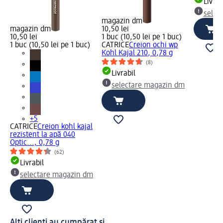
Livrab
selec
magazin dm
magazin dm
10,50 lei
10,50 lei
1 buc (10,50 lei pe 1 buc)
1 buc (10,50 lei pe 1 buc)
CATRICE
Creion ochi wp
Kohl Kajal 210, 0,78 g
(8)
Livrabil
selectare magazin dm
+5
CATRICE
Creion kohl kajal
rezistent la apă 040
Optic..., 0,78 g
(62)
Livrabil
selectare magazin dm
Alți clienți au cumpărat și