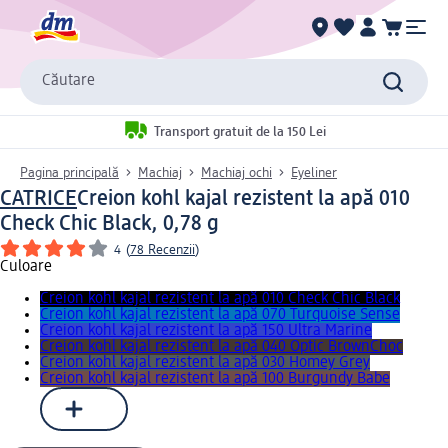
Căutare
Transport gratuit de la 150 Lei
Pagina principală
Machiaj
Machiaj ochi
Eyeliner
CATRICE
Creion kohl kajal rezistent la apă 010
Check Chic Black, 0,78 g
4
(
78 Recenzii
)
Culoare
Creion kohl kajal rezistent la apă 010 Check Chic Black
Creion kohl kajal rezistent la apă 070 Turquoise Sense
Creion kohl kajal rezistent la apă 150 Ultra Marine
Creion kohl kajal rezistent la apă 040 Optic BrownChoc
Creion kohl kajal rezistent la apă 030 Homey Grey
Creion kohl kajal rezistent la apă 100 Burgundy Babe