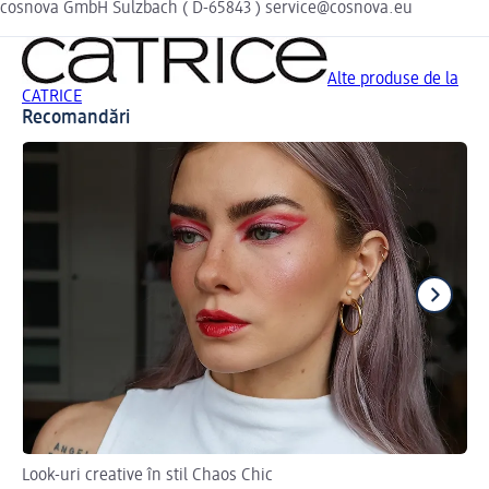
cosnova GmbH Sulzbach ( D-65843 ) service@cosnova.eu
Alte produse de la
CATRICE
Recomandări
Look-uri creative în stil Chaos Chic
Așa