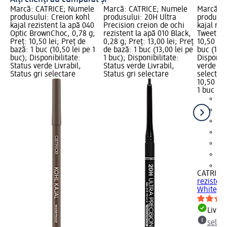
Marcă: CATRICE; Numele
Marcă: CATRICE; Numele
Marcă: 
produsului: Creion kohl
produsului: 20H Ultra
produsul
kajal rezistent la apă 040
Precision creion de ochi
kajal rez
Optic BrownChoc, 0,78 g;
rezistent la apă 010 Black,
Tweet Wh
Preț: 10,50 lei; Preț de
0,28 g; Preț: 13,00 lei; Preț
10,50 lei
bază: 1 buc (10,50 lei pe 1
de bază: 1 buc (13,00 lei pe
buc (10,5
buc); Disponibilitate:
1 buc); Disponibilitate:
Disponibi
Status verde Livrabil,
Status verde Livrabil,
verde Liv
Status gri selectare
Status gri selectare
selectar
10,50 lei
1 buc (10
+5
CATRICE
rezisten
White, 0
Livrab
selec