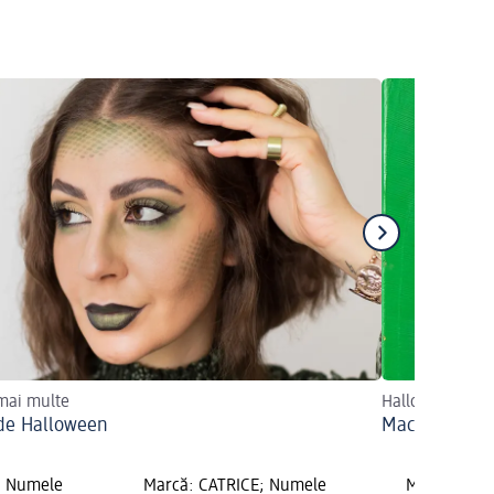
 mai multe
Halloween cu 
de Halloween
Machiaj de c
; Numele
Marcă: CATRICE; Numele
Marcă: CAT