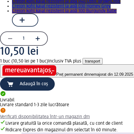
Creion kohl kajal rezistent la apă 040 Optic BrownChoc
Creion kohl kajal rezistent la apă 030 Homey Grey
Creion kohl kajal rezistent la apă 100 Burgundy Babe
10,50 lei
1 buc (10,50 lei pe 1 buc)
Inclusiv TVA plus
transport
Preț permanent dm
nemajorat din 12.09.2025
Adaugă în coș
Livrabil
Livrare standard 1-3 zile lucrătoare
Verificați disponibilitatea într-un magazin dm
Livrare gratuită la orice comandă plasată, cu cont de client
Ridicare Expres din magazinul dm selectat în 60 minute.