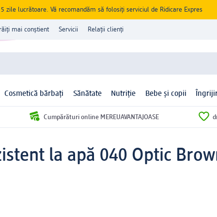
zile lucrătoare. Vă recomandăm să folosiți serviciul de Ridicare Expres
răiți mai conștient
Servicii
Relații clienți
Cosmetică bărbați
Sănătate
Nutriție
Bebe și copii
Îngrij
Cumpărături online MEREUAVANTAJOASE
d
zistent la apă 040 Optic Bro