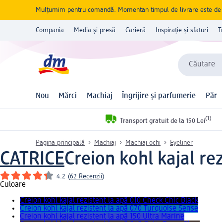
Mulțumim pentru comandă. Momentan timpul de livrare este de 5 
Compania
Media și presă
Carieră
Inspirație și sfaturi
T
Căutare
Nou
Mărci
Machiaj
Îngrijire și parfumerie
Păr
(1)
Transport gratuit de la 150 Lei
Pagina principală
Machiaj
Machiaj ochi
Eyeliner
CATRICE
Creion kohl kajal re
4.2
(
62 Recenzii
)
Culoare
Creion kohl kajal rezistent la apă 010 Check Chic Black
Creion kohl kajal rezistent la apă 070 Turquoise Sense
Creion kohl kajal rezistent la apă 150 Ultra Marine