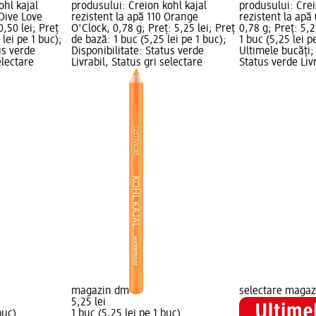
ohl kajal
produsului: Creion kohl kajal
produsului: Crei
 Dive Love
rezistent la apă 110 Orange
rezistent la ap
0,50 lei; Preț
O'Clock, 0,78 g; Preț: 5,25 lei; Preț
0,78 g; Preț: 5,2
 lei pe 1 buc);
de bază: 1 buc (5,25 lei pe 1 buc);
1 buc (5,25 lei p
us verde
Disponibilitate: Status verde
Ultimele bucăți; 
electare
Livrabil, Status gri selectare
Status verde Livr
magazin dm
selectare maga
5,25 lei
buc)
1 buc (5,25 lei pe 1 buc)