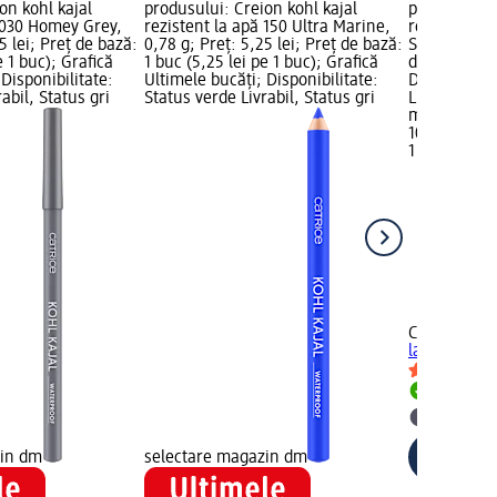
on kohl kajal
produsului: Creion kohl kajal
produsului: 
ă 030 Homey Grey,
rezistent la apă 150 Ultra Marine,
rezistent l
5 lei; Preț de bază:
0,78 g; Preț: 5,25 lei; Preț de bază:
Sense, 0,78 
e 1 buc); Grafică
1 buc (5,25 lei pe 1 buc); Grafică
de bază: 1 b
Disponibilitate:
Ultimele bucăți; Disponibilitate:
Disponibilit
abil, Status gri
Status verde Livrabil, Status gri
Livrabil, St
magazin d
10,50 lei
1 buc (10,50
+5
CATRICE
Cre
la apă 070 T
Livrabil
selectar
zin dm
selectare magazin dm