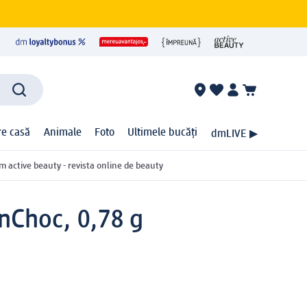
ire casă
Animale
Foto
Ultimele bucăți
dmLIVE ▶
m active beauty - revista online de beauty
wnChoc, 0,78 g