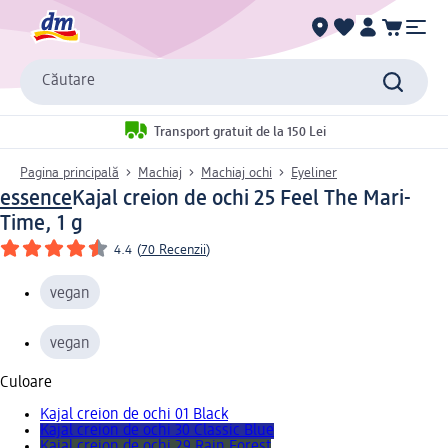
Căutare
Transport gratuit de la 150 Lei
Pagina principală
Machiaj
Machiaj ochi
Eyeliner
essence
Kajal creion de ochi 25 Feel The Mari-
Time, 1 g
4.4
(
70 Recenzii
)
vegan
vegan
Culoare
Kajal creion de ochi 01 Black
Kajal creion de ochi 30 Classic Blue
Kajal creion de ochi 29 Rain Forest