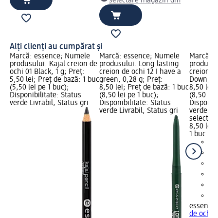
selectare magazin dm
Alți clienți au cumpărat și
Marcă: essence; Numele
Marcă: essence; Numele
Marcă: 
produsului: Kajal creion de
produsului: Long-lasting
produsul
ochi 01 Black, 1 g; Preț:
creion de ochi 12 I have a
creion d
5,50 lei; Preț de bază: 1 buc
green, 0,28 g; Preț:
Down, 0,
(5,50 lei pe 1 buc);
8,50 lei; Preț de bază: 1 buc
8,50 lei;
Disponibilitate: Status
(8,50 lei pe 1 buc);
(8,50 lei
verde Livrabil, Status gri
Disponibilitate: Status
Disponibi
verde Livrabil, Status gri
verde Liv
selectar
8,50 lei
1 buc (8,
essence
de ochi 