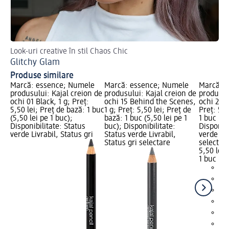
Look-uri creative în stil Chaos Chic
Așa
Glitchy Glam
Ma
Produse similare
Marcă: essence; Numele
Marcă: essence; Numele
Marcă: 
produsului: Kajal creion de
produsului: Kajal creion de
produsul
ochi 01 Black, 1 g; Preț:
ochi 15 Behind the Scenes,
ochi 29 R
5,50 lei; Preț de bază: 1 buc
1 g; Preț: 5,50 lei; Preț de
Preț: 5,5
(5,50 lei pe 1 buc);
bază: 1 buc (5,50 lei pe 1
1 buc (5,
Disponibilitate: Status
buc); Disponibilitate:
Disponibi
verde Livrabil, Status gri
Status verde Livrabil,
verde Liv
Status gri selectare
selectar
5,50 lei
1 buc (5,