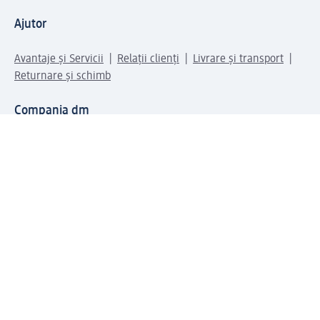
Ajutor
Avantaje și Servicii
Relații clienți
Livrare și transport
Returnare și schimb
Compania dm
Compania
Responsabilitate
Carieră
Presă
Structura corporativă
Universul produselor dm
Lumea dm