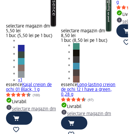
g
Livrab
selec
selectare magazin dm
5,50 lei
selectare magazin dm
1 buc (5,50 lei pe 1 buc)
8,50 lei
1 buc (8,50 lei pe 1 buc)
+1
essence
Kajal creion de
essence
Long-lasting creion
ochi 01 Black, 1 g
de ochi 12 I have a green,
0,28 g
(100)
(97)
Livrabil
Livrabil
selectare magazin dm
selectare magazin dm