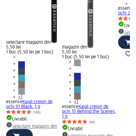
+1
essence
ochi 29 R
Livrab
selec
selectare magazin dm
5,50 lei
magazin dm
1 buc (5,50 lei pe 1 buc)
5,50 lei
1 buc (5,50 lei pe 1 buc)
+1
essence
Kajal creion de
+1
ochi 01 Black, 1 g
essence
Kajal creion de
ochi 15 Behind the Scenes,
(100)
1 g
Livrabil
(68)
selectare magazin dm
Livrabil