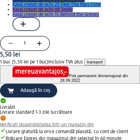
Kajal creion de ochi 25 Feel The Mari-Time
Kajal creion de ochi 08 Teddy
Kajal creion de ochi 15 Behind the Scenes
5,50 lei
1 buc (5,50 lei pe 1 buc)
Inclusiv TVA plus
transport
Preț permanent dm
nemajorat din
28.09.2022
Adaugă în coș
Livrabil
Livrare standard 1-3 zile lucrătoare
Verificați disponibilitatea într-un magazin dm
Livrare gratuită la orice comandă plasată, cu cont de client
Ridicare Expres din magazinul dm selectat în 60 minute.