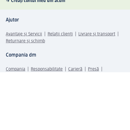
Creați contul meu dm acum
Ajutor
Avantaje și Servicii
Relații clienți
Livrare și transport
Returnare și schimb
Compania dm
Compania
Responsabilitate
Carieră
Presă
Structura corporativă
Universul produselor dm
Lumea dm