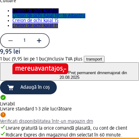
Culoare
Creion de ochi kajal 01
Creion de ochi Kajal Nr. 16 Albastru
Creion de ochi kajal 15
Creion de ochi kajal 11
9,95 lei
1 buc (9,95 lei pe 1 buc)
Inclusiv TVA plus
transport
Preț permanent dm
nemajorat din
20.08.2025
Adaugă în coș
Livrabil
Livrare standard 1-3 zile lucrătoare
Verificați disponibilitatea într-un magazin dm
Livrare gratuită la orice comandă plasată, cu cont de client
Ridicare Expres din magazinul dm selectat în 60 minute.