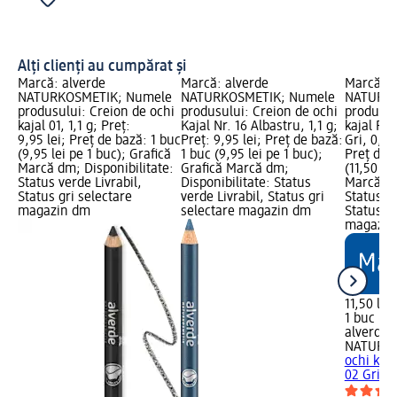
Alți clienți au cumpărat și
Marcă: alverde
Marcă: alverde
Marcă: a
NATURKOSMETIK; Numele
NATURKOSMETIK; Numele
NATURKO
produsului: Creion de ochi
produsului: Creion de ochi
produsul
kajal 01, 1,1 g; Preț:
Kajal Nr. 16 Albastru, 1,1 g;
kajal Per
9,95 lei; Preț de bază: 1 buc
Preț: 9,95 lei; Preț de bază:
Gri, 0,3 g
(9,95 lei pe 1 buc); Grafică
1 buc (9,95 lei pe 1 buc);
Preț de 
Marcă dm; Disponibilitate:
Grafică Marcă dm;
(11,50 le
Status verde Livrabil,
Disponibilitate: Status
Marcă dm
Status gri selectare
verde Livrabil, Status gri
Status ve
magazin dm
selectare magazin dm
Status gr
magazin
11,50 lei
1 buc (11
alverde
NATURK
ochi kaja
02 Gri, 0