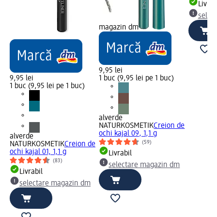
Livrab
selec
magazin dm
9,95 lei
9,95 lei
1 buc (9,95 lei pe 1 buc)
1 buc (9,95 lei pe 1 buc)
alverde
NATURKOSMETIK
Creion de
ochi kajal 09, 1,1 g
alverde
(59)
NATURKOSMETIK
Creion de
ochi kajal 01, 1,1 g
Livrabil
(83)
selectare magazin dm
Livrabil
selectare magazin dm