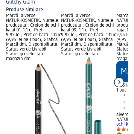
Glitchy Glam
Ma
Produse similare
Marcă: alverde
Marcă: alverde
Marcă: a
NATURKOSMETIK; Numele
NATURKOSMETIK; Numele
NATURKO
produsului: Creion de ochi
produsului: Creion de ochi
produsul
kajal 01, 1,1 g; Preț:
kajal 09, 1,1 g; Preț:
kajal 03, 
9,95 lei; Preț de bază: 1 buc
9,95 lei; Preț de bază: 1 buc
9,95 lei;
(9,95 lei pe 1 buc); Grafică
(9,95 lei pe 1 buc); Grafică
(9,95 lei
Marcă dm; Disponibilitate:
Marcă dm; Disponibilitate:
Marcă dm
Status verde Livrabil,
Status verde Livrabil,
Status ve
Status gri selectare
Status gri selectare
Status gr
magazin dm
magazin
9,95 lei
1 buc (9,
alverde
NATURK
ochi kaja