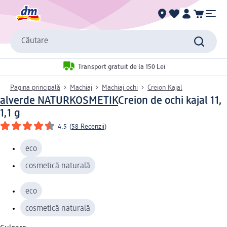
Căutare
Transport gratuit de la 150 Lei
Pagina principală
Machiaj
Machiaj ochi
Creion Kajal
alverde NATURKOSMETIK
Creion de ochi kajal 11,
1,1 g
4.5
(
58 Recenzii
)
eco
cosmetică naturală
eco
cosmetică naturală