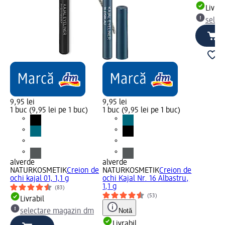
Livrab
selec
9,95 lei
9,95 lei
1 buc (9,95 lei pe 1 buc)
1 buc (9,95 lei pe 1 buc)
alverde
alverde
NATURKOSMETIK
Creion de
NATURKOSMETIK
Creion de
ochi kajal 01, 1,1 g
ochi Kajal Nr. 16 Albastru,
1,1 g
(83)
(53)
Livrabil
Notă
selectare magazin dm
Livrabil