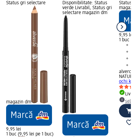
Status gri selectare
Disponibilitate: Status
Status gr
verde Livrabil, Status gri
magazin
selectare magazin dm
9,95 lei
1 buc (9,
alverde
NATURK
ochi kajal
Livrab
selec
magazin dm
9,95 lei
1 buc (9,95 lei pe 1 buc)