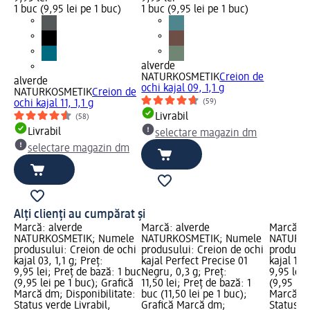
1 buc (9,95 lei pe 1 buc)
1 buc (9,95 lei pe 1 buc)
alverde
NATURKOSMETIK
Creion de
alverde
ochi kajal 09, 1,1 g
NATURKOSMETIK
Creion de
(59)
ochi kajal 11, 1,1 g
Livrabil
(58)
Livrabil
selectare magazin dm
selectare magazin dm
Alți clienți au cumpărat și
Marcă: alverde
Marcă: alverde
Marcă: a
NATURKOSMETIK; Numele
NATURKOSMETIK; Numele
NATURKO
produsului: Creion de ochi
produsului: Creion de ochi
produsul
kajal 03, 1,1 g; Preț:
kajal Perfect Precise 01
kajal 15, 
9,95 lei; Preț de bază: 1 buc
Negru, 0,3 g; Preț:
9,95 lei;
(9,95 lei pe 1 buc); Grafică
11,50 lei; Preț de bază: 1
(9,95 lei
Marcă dm; Disponibilitate:
buc (11,50 lei pe 1 buc);
Marcă dm
Status verde Livrabil,
Grafică Marcă dm;
Status ve