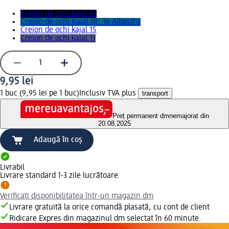
Creion de ochi kajal 01
Creion de ochi Kajal Nr. 16 Albastru
Creion de ochi kajal 15
Creion de ochi kajal 11
9,95 lei
1 buc (9,95 lei pe 1 buc)
Inclusiv TVA plus
transport
Preț permanent dm
nemajorat din
20.08.2025
Adaugă în coș
Livrabil
Livrare standard 1-3 zile lucrătoare
Verificați disponibilitatea într-un magazin dm
Livrare gratuită la orice comandă plasată, cu cont de client
Ridicare Expres din magazinul dm selectat în 60 minute.