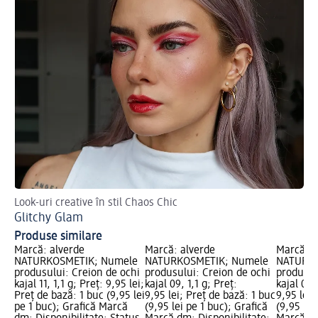
Look-uri creative în stil Chaos Chic
Af
Glitchy Glam
Ma
Produse similare
Marcă: alverde
Marcă: alverde
Marcă: a
NATURKOSMETIK; Numele
NATURKOSMETIK; Numele
NATURKO
produsului: Creion de ochi
produsului: Creion de ochi
produsul
kajal 11, 1,1 g; Preț: 9,95 lei;
kajal 09, 1,1 g; Preț:
kajal 03, 
Preț de bază: 1 buc (9,95 lei
9,95 lei; Preț de bază: 1 buc
9,95 lei;
pe 1 buc); Grafică Marcă
(9,95 lei pe 1 buc); Grafică
(9,95 lei