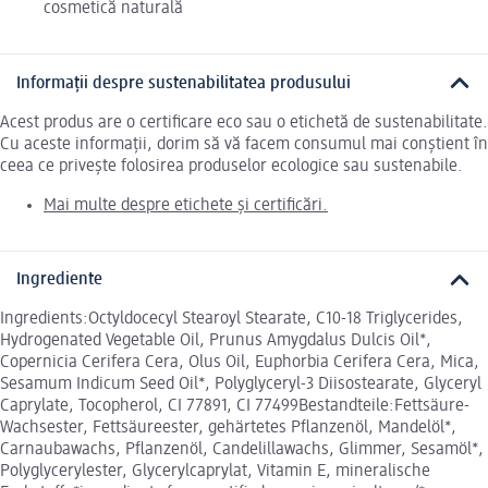
cosmetică naturală
Informații despre sustenabilitatea produsului
Acest produs are o certificare eco sau o etichetă de sustenabilitate.
Cu aceste informații, dorim să vă facem consumul mai conștient în
ceea ce privește folosirea produselor ecologice sau sustenabile.
Mai multe despre etichete și certificări.
Ingrediente
Ingredients:Octyldocecyl Stearoyl Stearate, C10-18 Triglycerides,
Hydrogenated Vegetable Oil, Prunus Amygdalus Dulcis Oil*,
Copernicia Cerifera Cera, Olus Oil, Euphorbia Cerifera Cera, Mica,
Sesamum Indicum Seed Oil*, Polyglyceryl-3 Diisostearate, Glyceryl
Caprylate, Tocopherol, CI 77891, CI 77499Bestandteile:Fettsäure-
Wachsester, Fettsäureester, gehärtetes Pflanzenöl, Mandelöl*,
Carnaubawachs, Pflanzenöl, Candelillawachs, Glimmer, Sesamöl*,
Polyglycerylester, Glycerylcaprylat, Vitamin E, mineralische