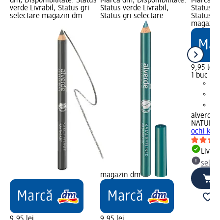
dm; Disponibilitate: Status
Marcă dm; Disponibilitate:
Marcă dm
verde Livrabil, Status gri
Status verde Livrabil,
Status ve
selectare magazin dm
Status gri selectare
Status gr
magazin
9,95 lei
1 buc (9,
alverde
NATURK
ochi kaja
Livrab
selec
magazin dm
9,95 lei
9,95 lei