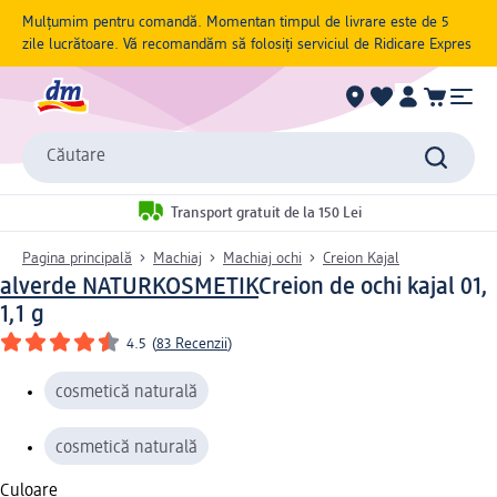
Mulțumim pentru comandă. Momentan timpul de livrare este de 5
zile lucrătoare. Vă recomandăm să folosiți serviciul de Ridicare Expres
Căutare
Transport gratuit de la 150 Lei
Pagina principală
Machiaj
Machiaj ochi
Creion Kajal
alverde NATURKOSMETIK
Creion de ochi kajal 01,
1,1 g
4.5
(
83 Recenzii
)
cosmetică naturală
cosmetică naturală
Culoare