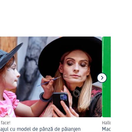
 face!
Halloween cu 
ajul cu model de pânză de păianjen
Machiaj de c