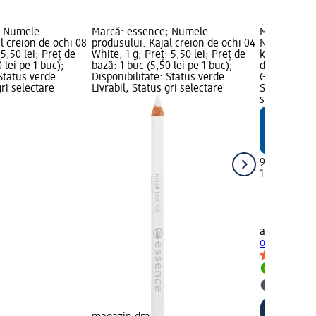
; Numele
Marcă: essence; Numele
Marcă: alv
l creion de ochi 08
produsului: Kajal creion de ochi 04
Numele prod
 5,50 lei; Preț de
White, 1 g; Preț: 5,50 lei; Preț de
kajal 09, 1,1
 lei pe 1 buc);
bază: 1 buc (5,50 lei pe 1 buc);
de bază: 1 b
 Status verde
Disponibilitate: Status verde
Grafică Mar
gri selectare
Livrabil, Status gri selectare
Status verde
selectare 
9,95 lei
1 buc (9,95 
alverde NA
ochi kajal 09
Livrabil
selectar