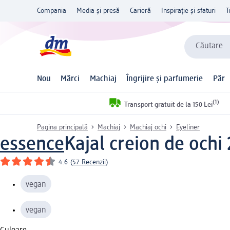
Compania
Media și presă
Carieră
Inspirație și sfaturi
T
Căutare
Nou
Mărci
Machiaj
Îngrijire și parfumerie
Păr
(1)
Transport gratuit de la 150 Lei
Pagina principală
Machiaj
Machiaj ochi
Eyeliner
essence
Kajal creion de ochi 
4.6
(
57 Recenzii
)
vegan
vegan