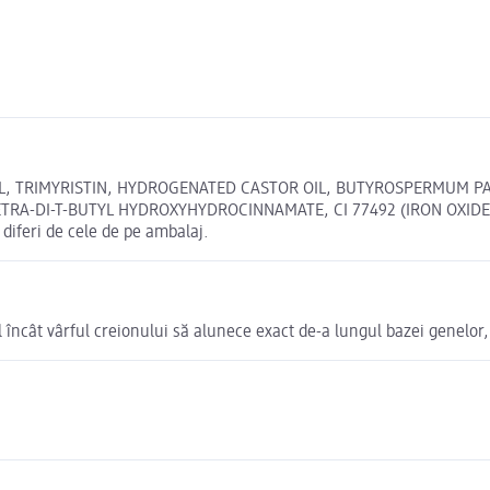
 TRIMYRISTIN, HYDROGENATED CASTOR OIL, BUTYROSPERMUM PAR
ETRA-DI-T-BUTYL HYDROXYHYDROCINNAMATE, CI 77492 (IRON OXIDES
iferi de cele de pe ambalaj.
fel încât vârful creionului să alunece exact de-a lungul bazei genelor