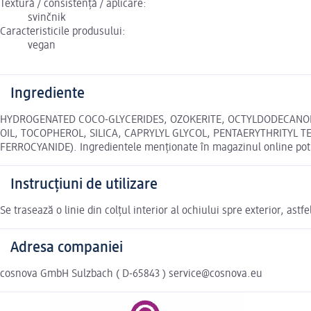
Textură / consistență / aplicare:
svinčnik
Caracteristicile produsului:
vegan
Ingrediente
HYDROGENATED COCO-GLYCERIDES, OZOKERITE, OCTYLDODECANOL,
OIL, TOCOPHEROL, SILICA, CAPRYLYL GLYCOL, PENTAERYTHRITYL T
FERROCYANIDE). Ingredientele menționate în magazinul online pot d
Instrucțiuni de utilizare
Se trasează o linie din colțul interior al ochiului spre exterior, ast
Adresa companiei
cosnova GmbH Sulzbach ( D-65843 ) service@cosnova.eu