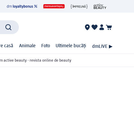
ire casă
Animale
Foto
Ultimele bucăți
dmLIVE ▶
m active beauty - revista online de beauty