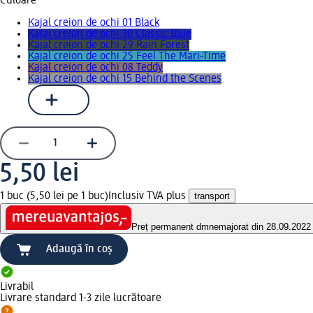
Culoare
Kajal creion de ochi 01 Black
Kajal creion de ochi 30 Classic Blue
Kajal creion de ochi 29 Rain Forest
Kajal creion de ochi 25 Feel The Mari-Time
Kajal creion de ochi 08 Teddy
Kajal creion de ochi 15 Behind the Scenes
5,50 lei
1 buc (5,50 lei pe 1 buc)
Inclusiv TVA plus
transport
Preț permanent dm
nemajorat din 28.09.2022
Adaugă în coș
Livrabil
Livrare standard 1-3 zile lucrătoare