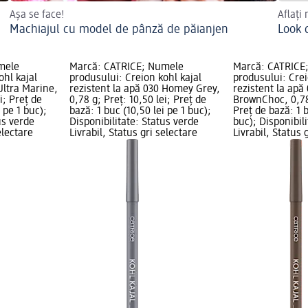
Așa se face!
Aflați
Machiajul cu model de pânză de păianjen
Look 
mele
Marcă: CATRICE; Numele
Marcă: CATRICE
ohl kajal
produsului: Creion kohl kajal
produsului: Crei
Ultra Marine,
rezistent la apă 030 Homey Grey,
rezistent la apă
i; Preț de
0,78 g; Preț: 10,50 lei; Preț de
BrownChoc, 0,78 
 pe 1 buc);
bază: 1 buc (10,50 lei pe 1 buc);
Preț de bază: 1 b
us verde
Disponibilitate: Status verde
buc); Disponibil
electare
Livrabil, Status gri selectare
Livrabil, Status 