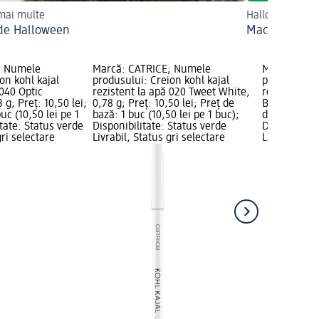
 mai multe
Halloween cu 
de Halloween
Machiaj de c
; Numele
Marcă: CATRICE; Numele
Marcă: CAT
on kohl kajal
produsului: Creion kohl kajal
produsului: 
 040 Optic
rezistent la apă 020 Tweet White,
rezistent la
g; Preț: 10,50 lei;
0,78 g; Preț: 10,50 lei; Preț de
Black, 0,78 
uc (10,50 lei pe 1
bază: 1 buc (10,50 lei pe 1 buc);
de bază: 1 b
itate: Status verde
Disponibilitate: Status verde
Disponibilit
gri selectare
Livrabil, Status gri selectare
Livrabil, St