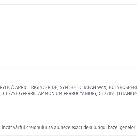
PRYLIC/CAPRIC TRIGLYCERIDE, SYNTHETIC JAPAN WAX, BUTYROSPER
 CI 77510 (FERRIC AMMONIUM FERROCYANIDE), CI 77891 (TITANIUM DI
fel încât vârful creionului să alunece exact de-a lungul bazei genelor.