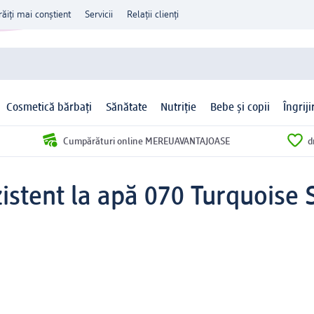
răiți mai conștient
Servicii
Relații clienți
Cosmetică bărbați
Sănătate
Nutriție
Bebe și copii
Îngrij
Cumpărături online MEREUAVANTAJOASE
d
zistent la apă 070 Turquoise 