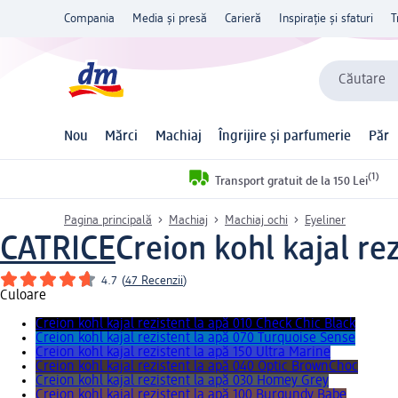
Compania
Media și presă
Carieră
Inspirație și sfaturi
T
Căutare
Nou
Mărci
Machiaj
Îngrijire și parfumerie
Păr
(1)
Transport gratuit de la 150 Lei
Pagina principală
Machiaj
Machiaj ochi
Eyeliner
CATRICE
Creion kohl kajal re
4.7
(
47 Recenzii
)
Culoare
Creion kohl kajal rezistent la apă 010 Check Chic Black
Creion kohl kajal rezistent la apă 070 Turquoise Sense
Creion kohl kajal rezistent la apă 150 Ultra Marine
Creion kohl kajal rezistent la apă 040 Optic BrownChoc
Creion kohl kajal rezistent la apă 030 Homey Grey
Creion kohl kajal rezistent la apă 100 Burgundy Babe