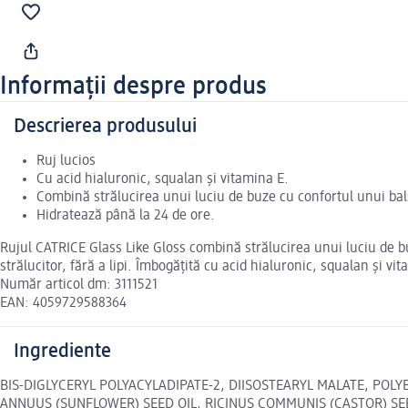
Informații despre produs
Descrierea produsului
Ruj lucios
Cu acid hialuronic, squalan și vitamina E.
Combină strălucirea unui luciu de buze cu confortul unui ba
Hidratează până la 24 de ore.
Rujul CATRICE Glass Like Gloss combină strălucirea unui luciu de bu
strălucitor, fără a lipi. Îmbogățită cu acid hialuronic, squalan și vi
Număr articol dm: 3111521
EAN: 4059729588364
Ingrediente
BIS-DIGLYCERYL POLYACYLADIPATE-2, DIISOSTEARYL MALATE, PO
ANNUUS (SUNFLOWER) SEED OIL, RICINUS COMMUNIS (CASTOR) SE