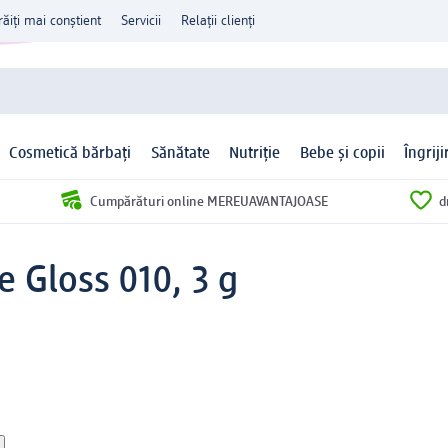
răiți mai conștient
Servicii
Relații clienți
Cosmetică bărbați
Sănătate
Nutriție
Bebe și copii
Îngrij
Cumpărături online MEREUAVANTAJOASE
d
e Gloss 010, 3 g