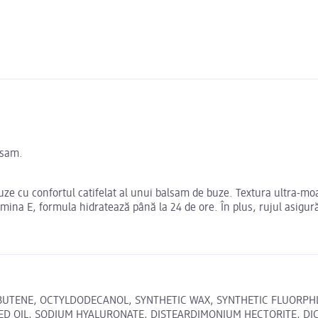
lsam.
ze cu confortul catifelat al unui balsam de buze. Textura ultra-moal
tamina E, formula hidratează până la 24 de ore. În plus, rujul asigură
LYBUTENE, OCTYLDODECANOL, SYNTHETIC WAX, SYNTHETIC FLUORP
ED OIL, SODIUM HYALURONATE, DISTEARDIMONIUM HECTORITE, DI