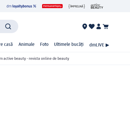
ire casă
Animale
Foto
Ultimele bucăți
dmLIVE ▶
m active beauty - revista online de beauty