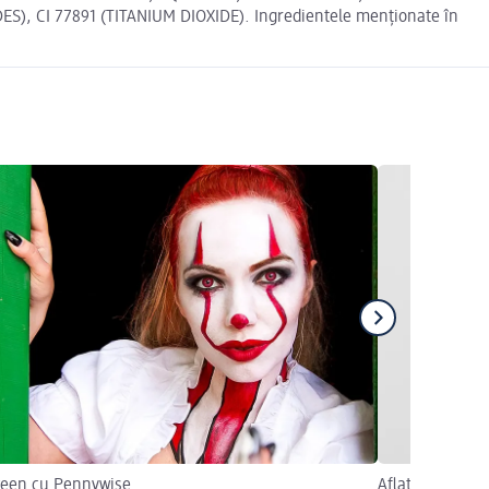
), CI 77891 (TITANIUM DIOXIDE). Ingredientele menționate în
ween cu Pennywise
Aflați mai mult