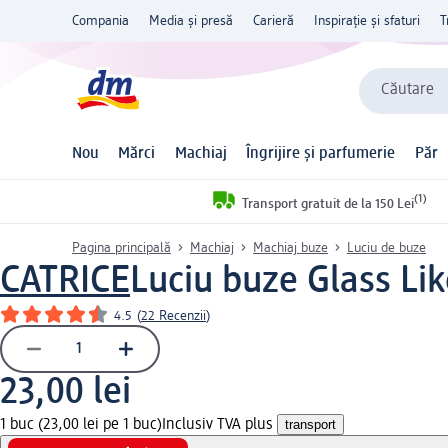
Compania
Media și presă
Carieră
Inspirație și sfaturi
T
Căutare
Nou
Mărci
Machiaj
Îngrijire și parfumerie
Păr
(1)
Transport gratuit de la 150 Lei
Pagina principală
Machiaj
Machiaj buze
Luciu de buze
CATRICE
Luciu buze Glass Lik
4.5
(
22 Recenzii
)
23,00 lei
1 buc (23,00 lei pe 1 buc)
Inclusiv TVA plus
transport