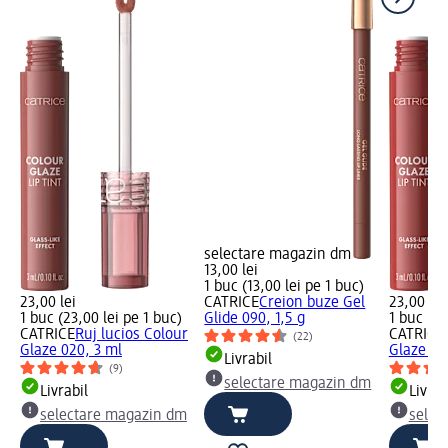
selectare magazin dm
13,00 lei
1 buc (13,00 lei pe 1 buc)
23,00 lei
CATRICE
Creion buze Gel
23,00 lei
1 buc (23,00 lei pe 1 buc)
Glide 090, 1,5 g
1 buc (23
CATRICE
Ruj lucios Colour
CATRICE
(22)
Glaze 020, 3 ml
Glaze 03
Livrabil
(9)
selectare magazin dm
Livrabil
Livrab
selectare magazin dm
selec