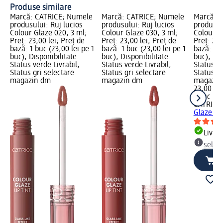
Produse similare
Marcă: CATRICE; Numele
Marcă: CATRICE; Numele
Marcă: 
produsului: Ruj lucios
produsului: Ruj lucios
produsul
Colour Glaze 020, 3 ml;
Colour Glaze 030, 3 ml;
Colour G
Preț: 23,00 lei; Preț de
Preț: 23,00 lei; Preț de
Preț: 23,
bază: 1 buc (23,00 lei pe 1
bază: 1 buc (23,00 lei pe 1
bază: 1 b
buc); Disponibilitate:
buc); Disponibilitate:
buc); Dis
Status verde Livrabil,
Status verde Livrabil,
Status ve
Status gri selectare
Status gri selectare
Status gr
magazin dm
magazin dm
magazin
23,00 lei
1 buc (23
CATRICE
Glaze 05
Livrab
selec