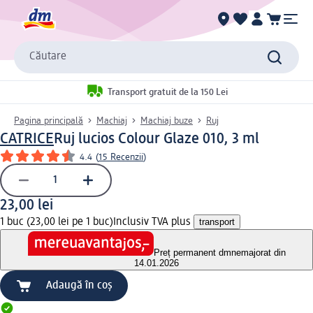
Căutare
Transport gratuit de la 150 Lei
Pagina principală
Machiaj
Machiaj buze
Ruj
CATRICE
Ruj lucios Colour Glaze 010, 3 ml
4.4
(
15 Recenzii
)
23,00 lei
1 buc (23,00 lei pe 1 buc)
Inclusiv TVA plus
transport
Preț permanent dm
nemajorat din
14.01.2026
Adaugă în coș