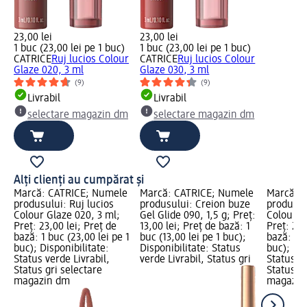
23,00 lei
23,00 lei
1 buc (23,00 lei pe 1 buc)
1 buc (23,00 lei pe 1 buc)
CATRICE
Ruj lucios Colour
CATRICE
Ruj lucios Colour
Glaze 020, 3 ml
Glaze 030, 3 ml
(9)
(9)
Livrabil
Livrabil
selectare magazin dm
selectare magazin dm
Alți clienți au cumpărat și
Marcă: CATRICE; Numele
Marcă: CATRICE; Numele
Marcă: 
produsului: Ruj lucios
produsului: Creion buze
produsul
Colour Glaze 020, 3 ml;
Gel Glide 090, 1,5 g; Preț:
Colour G
Preț: 23,00 lei; Preț de
13,00 lei; Preț de bază: 1
Preț: 23,
bază: 1 buc (23,00 lei pe 1
buc (13,00 lei pe 1 buc);
bază: 1 b
buc); Disponibilitate:
Disponibilitate: Status
buc); Dis
Status verde Livrabil,
verde Livrabil, Status gri
Status ve
Status gri selectare
Status gr
magazin dm
magazin