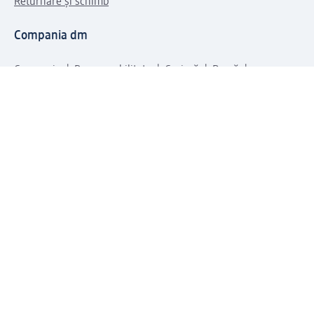
Returnare și schimb
Compania dm
Compania
Responsabilitate
Carieră
Presă
Structura corporativă
Universul produselor dm
Lumea dm
Metode de plată