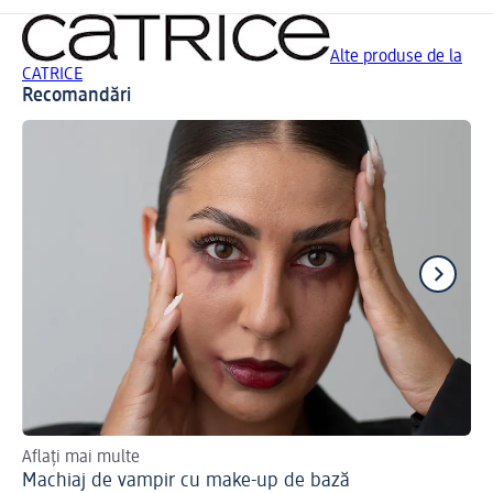
Alte produse de la
CATRICE
Recomandări
Aflați mai multe
Af
Machiaj de vampir cu make-up de bază
Ma