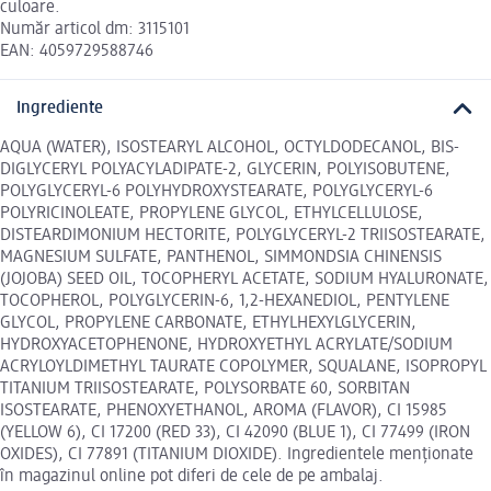
culoare.
Număr articol dm: 3115101
EAN: 4059729588746
Ingrediente
AQUA (WATER), ISOSTEARYL ALCOHOL, OCTYLDODECANOL, BIS-
DIGLYCERYL POLYACYLADIPATE-2, GLYCERIN, POLYISOBUTENE,
POLYGLYCERYL-6 POLYHYDROXYSTEARATE, POLYGLYCERYL-6
POLYRICINOLEATE, PROPYLENE GLYCOL, ETHYLCELLULOSE,
DISTEARDIMONIUM HECTORITE, POLYGLYCERYL-2 TRIISOSTEARATE,
MAGNESIUM SULFATE, PANTHENOL, SIMMONDSIA CHINENSIS
(JOJOBA) SEED OIL, TOCOPHERYL ACETATE, SODIUM HYALURONATE,
TOCOPHEROL, POLYGLYCERIN-6, 1,2-HEXANEDIOL, PENTYLENE
GLYCOL, PROPYLENE CARBONATE, ETHYLHEXYLGLYCERIN,
HYDROXYACETOPHENONE, HYDROXYETHYL ACRYLATE/SODIUM
ACRYLOYLDIMETHYL TAURATE COPOLYMER, SQUALANE, ISOPROPYL
TITANIUM TRIISOSTEARATE, POLYSORBATE 60, SORBITAN
ISOSTEARATE, PHENOXYETHANOL, AROMA (FLAVOR), CI 15985
(YELLOW 6), CI 17200 (RED 33), CI 42090 (BLUE 1), CI 77499 (IRON
OXIDES), CI 77891 (TITANIUM DIOXIDE). Ingredientele menționate
în magazinul online pot diferi de cele de pe ambalaj.