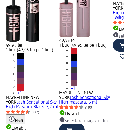
MAYBELL
YORK
Las
High ma
Twilight,
Livrab
selec
49,95 lei
49,95 lei
1 buc (49,95 lei pe 1 buc)
1 buc (49,95 lei pe 1 buc)
+1
+1
MAYBELLINE NEW
MAYBELLINE NEW
YORK
Lash Sensational Sky
YORK
Lash Sensational Sky
High mascara, 6 ml
High Mascara Black, 7,2 ml
(1155)
(327)
Livrabil
Notă
selectare magazin dm
Livrabil