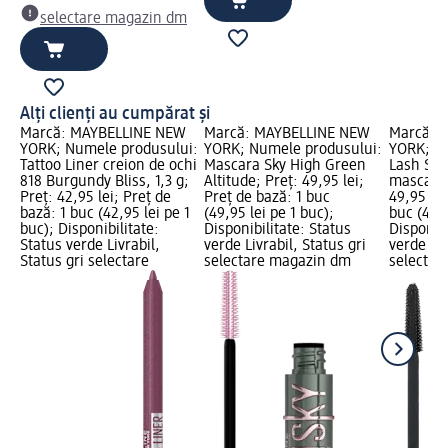
selectare magazin dm
Alți clienți au cumpărat și
Marcă: MAYBELLINE NEW
Marcă: MAYBELLINE NEW
Marcă: 
YORK; Numele produsului:
YORK; Numele produsului:
YORK; N
Tattoo Liner creion de ochi
Mascara Sky High Green
Lash Sen
818 Burgundy Bliss, 1,3 g;
Altitude; Preț: 49,95 lei;
mascara,
Preț: 42,95 lei; Preț de
Preț de bază: 1 buc
49,95 lei
bază: 1 buc (42,95 lei pe 1
(49,95 lei pe 1 buc);
buc (49,9
buc); Disponibilitate:
Disponibilitate: Status
Disponibi
Status verde Livrabil,
verde Livrabil, Status gri
verde Liv
Status gri selectare
selectare magazin dm
selectar