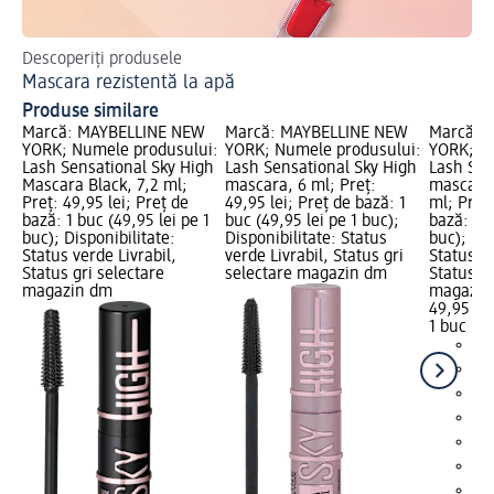
Descoperiți produsele
Af
Mascara rezistentă la apă
Ma
Produse similare
Marcă: MAYBELLINE NEW
Marcă: MAYBELLINE NEW
Marcă: 
YORK; Numele produsului:
YORK; Numele produsului:
YORK; N
Lash Sensational Sky High
Lash Sensational Sky High
Lash Sen
Mascara Black, 7,2 ml;
mascara, 6 ml; Preț:
mascara 
Preț: 49,95 lei; Preț de
49,95 lei; Preț de bază: 1
ml; Preț:
bază: 1 buc (49,95 lei pe 1
buc (49,95 lei pe 1 buc);
bază: 1 b
buc); Disponibilitate:
Disponibilitate: Status
buc); Dis
Status verde Livrabil,
verde Livrabil, Status gri
Status ve
Status gri selectare
selectare magazin dm
Status gr
magazin dm
magazin
49,95 lei
1 buc (49
+1