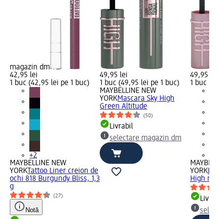
magazin dm
42,95 lei
49,95 lei
49,95 lei
1 buc (42,95 lei pe 1 buc)
1 buc (49,95 lei pe 1 buc)
1 buc (49
MAYBELLINE NEW
YORK
Mascara Sky High
Green Altitude
(50)
Livrabil
selectare magazin dm
+2
+1
MAYBELLINE NEW
MAYBELL
YORK
Tattoo Liner creion de
YORK
Las
ochi 818 Burgundy Bliss, 1,3
High mas
g
(27)
Livrab
Notă
selec