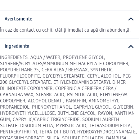
Avertismente
În caz de contact cu ochii, clătiți imediat cu apă din abundență.
Ingrediente
INGREDIENTS: AQUA / WATER, PROPYLENE GLYCOL,
STYRENE/ACRYLATES/AMMONIUM METHACRYLATE COPOLYMER,
POLYURETHANE-35, CERA ALBA / BEESWAX, SYNTHETIC
FLUORPHLOGOPITE, GLYCERYL STEARATE, CETYL ALCOHOL, PEG-
200 GLYCERYL STEARATE, ETHYLENEDIAMINE/STEARYL DIMER
DILINOLEATE COPOLYMER, COPERNICIA CERIFERA CERA /
CARNAUBA WAX, STEARIC ACID, PALMITIC ACID, ETHYLENE/VA
COPOLYMER, ALCOHOL DENAT., PARAFFIN, AMINOMETHYL
PROPANEDIOL, PHENOXYETHANOL, CAPRYLYL GLYCOL, GLYCERIN,
HYDROXYETHYLCELLULOSE, BUTYLENE GLYCOL, RAYON, XANTHAN
GUM, CAPRYLIC/CAPRIC TRIGLYCERIDE, SODIUM LAURETH
SULFATE, DISODIUM EDTA, MYRISTIC ACID, TETRASODIUM EDTA,
PENTAERYTHRITYL TETRA-DI-T-BUTYL HYDROXYHYDROCINNAMATE,
POTASSIUM SORBATE, SILICA, SOLUBLE COLLAGEN, BAMBUSA