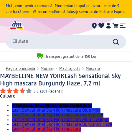
Mulțumim pentru comandă. Momentan timpul de livrare este de 5
zile lucrătoare. Vă recomandăm să folosiți serviciul de Ridicare Expres
Căutare
Transport gratuit de la 150 Lei
Pagina principală
Machiaj
Machiaj ochi
Mascara
MAYBELLINE NEW YORK
Lash Sensational Sky
High mascara Burgundy Haze, 7,2 ml
3.8
(
201 Recenzii
)
Culoare
Lash Sensational Sky High Mascara Black
Lash Sensational Sky High mascara Blue Mist
Lash Sensational Sky High mascara waterproof
Lash Sensational Sky High mascara Plum Twilight
Lash Sensational Sky High mascara Burgundy Haze
Lash Sensational Sky High mascara