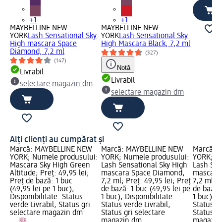
+1
+1
MAYBELLINE NEW
MAYBELLINE NEW
YORK
Lash Sensational Sky
YORK
Lash Sensational Sky
High mascara Space
High Mascara Black, 7,2 ml
Diamond, 7,2 ml
(327)
(147)
Notă
Livrabil
Livrabil
selectare magazin dm
selectare magazin dm
Alți clienți au cumpărat și
Marcă: MAYBELLINE NEW
Marcă: MAYBELLINE NEW
Marcă: 
YORK; Numele produsului:
YORK; Numele produsului:
YORK; N
Mascara Sky High Green
Lash Sensational Sky High
Lash Sen
Altitude; Preț: 49,95 lei;
mascara Space Diamond,
mascara
Preț de bază: 1 buc
7,2 ml; Preț: 49,95 lei; Preț
7,2 ml; P
(49,95 lei pe 1 buc);
de bază: 1 buc (49,95 lei pe
de bază: 
Disponibilitate: Status
1 buc); Disponibilitate:
1 buc); D
verde Livrabil, Status gri
Status verde Livrabil,
Status ve
selectare magazin dm
Status gri selectare
Status gr
magazin dm
magazin