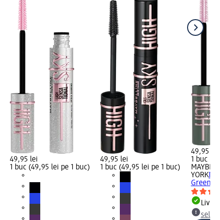
49,95 lei
49,95 lei
49,95 lei
1 buc (49
1 buc (49,95 lei pe 1 buc)
1 buc (49,95 lei pe 1 buc)
MAYBELL
YORK
Mas
Green Al
Livrab
selec