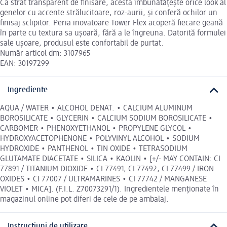
Ca strat transparent de finisare, acesta îmbunătățește orice look al
genelor cu accente strălucitoare, roz-aurii, și conferă ochilor un
finisaj sclipitor. Peria inovatoare Tower Flex acoperă fiecare geană
în parte cu textura sa ușoară, fără a le îngreuna. Datorită formulei
sale ușoare, produsul este confortabil de purtat.
Număr articol dm: 3107965
EAN: 30197299
Ingrediente
AQUA / WATER • ALCOHOL DENAT. • CALCIUM ALUMINUM
BOROSILICATE • GLYCERIN • CALCIUM SODIUM BOROSILICATE •
CARBOMER • PHENOXYETHANOL • PROPYLENE GLYCOL •
HYDROXYACETOPHENONE • POLYVINYL ALCOHOL • SODIUM
HYDROXIDE • PANTHENOL • TIN OXIDE • TETRASODIUM
GLUTAMATE DIACETATE • SILICA • KAOLIN • [+/- MAY CONTAIN: CI
77891 / TITANIUM DIOXIDE • CI 77491, CI 77492, CI 77499 / IRON
OXIDES • CI 77007 / ULTRAMARINES • CI 77742 / MANGANESE
VIOLET • MICA]. (F.I.L. Z70073291/1). Ingredientele menționate în
magazinul online pot diferi de cele de pe ambalaj.
Instrucțiuni de utilizare