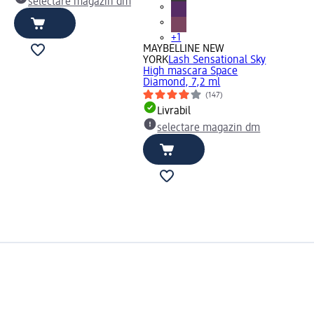
selectare magazin dm
+1
MAYBELLINE NEW
YORK
Lash Sensational Sky
High mascara Space
Diamond, 7,2 ml
(147)
Livrabil
selectare magazin dm