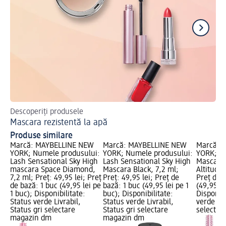
Descoperiți produsele
Ra
Mascara rezistentă la apă
Ma
Produse similare
Marcă: MAYBELLINE NEW
Marcă: MAYBELLINE NEW
Marcă: 
YORK; Numele produsului:
YORK; Numele produsului:
YORK; N
Lash Sensational Sky High
Lash Sensational Sky High
Mascara 
mascara Space Diamond,
Mascara Black, 7,2 ml;
Altitude;
7,2 ml; Preț: 49,95 lei; Preț
Preț: 49,95 lei; Preț de
Preț de 
de bază: 1 buc (49,95 lei pe
bază: 1 buc (49,95 lei pe 1
(49,95 le
1 buc); Disponibilitate:
buc); Disponibilitate:
Disponibi
Status verde Livrabil,
Status verde Livrabil,
verde Liv
Status gri selectare
Status gri selectare
selectar
magazin dm
magazin dm