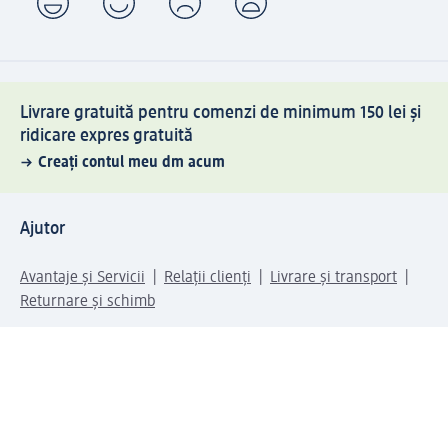
Livrare gratuită pentru comenzi de minimum 150 lei și
ridicare expres gratuită
Creați contul meu dm acum
Ajutor
Avantaje și Servicii
Relații clienți
Livrare și transport
Returnare și schimb
Compania dm
Compania
Responsabilitate
Carieră
Presă
Structura corporativă
Universul produselor dm