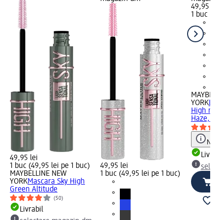
49,95 lei
1 buc (49
+1
MAYBELL
YORK
Las
High ma
Haze, 7,
Notă
Livrab
49,95 lei
1 buc (49,95 lei pe 1 buc)
49,95 lei
selec
MAYBELLINE NEW
1 buc (49,95 lei pe 1 buc)
YORK
Mascara Sky High
Green Altitude
(50)
Livrabil