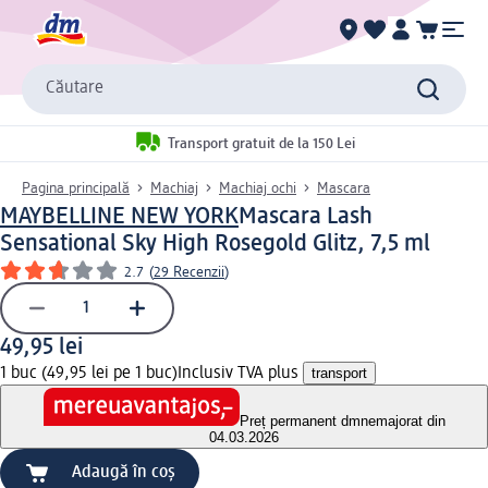
Căutare
Transport gratuit de la 150 Lei
Pagina principală
Machiaj
Machiaj ochi
Mascara
MAYBELLINE NEW YORK
Mascara Lash
Sensational Sky High Rosegold Glitz, 7,5 ml
2.7
(
29 Recenzii
)
49,95 lei
1 buc (49,95 lei pe 1 buc)
Inclusiv TVA plus
transport
Preț permanent dm
nemajorat din
04.03.2026
Adaugă în coș