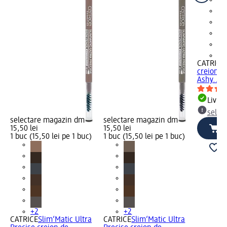
+3
CATRICE
creion d
Ashy..., 
Livrab
selec
selectare magazin dm
selectare magazin dm
15,50 lei
15,50 lei
1 buc (15,50 lei pe 1 buc)
1 buc (15,50 lei pe 1 buc)
+2
+2
CATRICE
Slim‘Matic Ultra
CATRICE
Slim‘Matic Ultra