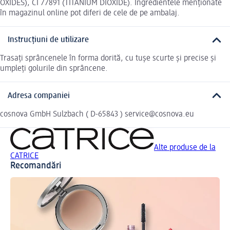
OXIDES), CI 77891 (TITANIUM DIOXIDE). Ingredientele menționate
în magazinul online pot diferi de cele de pe ambalaj.
Instrucțiuni de utilizare
Trasați sprâncenele în forma dorită, cu tușe scurte și precise și
umpleți golurile din sprâncene.
Adresa companiei
cosnova GmbH Sulzbach ( D-65843 ) service@cosnova.eu
Alte produse de la
CATRICE
Recomandări