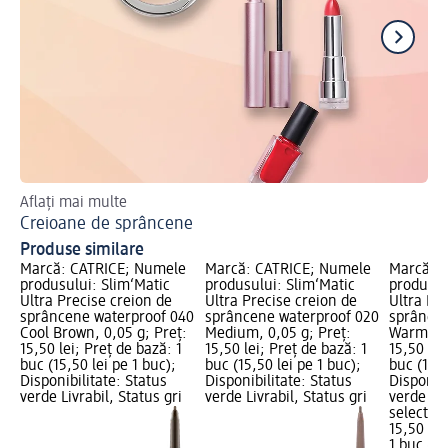
Aflați mai multe
Des
Creioane de sprâncene
Cr
Produse similare
e
Marcă: CATRICE; Numele
Marcă: CATRICE; Numele
Marcă: 
produsului: Slim‘Matic
produsului: Slim‘Matic
produsul
Ultra Precise creion de
Ultra Precise creion de
Ultra Pr
35
sprâncene waterproof 040
sprâncene waterproof 020
sprâncen
Cool Brown, 0,05 g; Preț:
Medium, 0,05 g; Preț:
Warm Bro
15,50 lei; Preț de bază: 1
15,50 lei; Preț de bază: 1
15,50 lei
buc (15,50 lei pe 1 buc);
buc (15,50 lei pe 1 buc);
buc (15,5
Disponibilitate: Status
Disponibilitate: Status
Disponibi
verde Livrabil, Status gri
verde Livrabil, Status gri
verde Liv
selectar
15,50 lei
1 buc (15