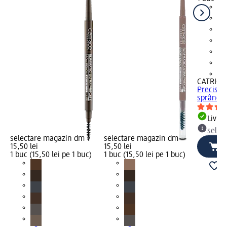
+2
CATRICE
Precise 
sprâncen
Livrab
selec
selectare magazin dm
selectare magazin dm
15,50 lei
15,50 lei
1 buc (15,50 lei pe 1 buc)
1 buc (15,50 lei pe 1 buc)