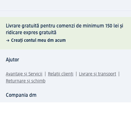
Livrare gratuită pentru comenzi de minimum 150 lei și
ridicare expres gratuită
Creați contul meu dm acum
Ajutor
Avantaje și Servicii
Relații clienți
Livrare și transport
Returnare și schimb
Compania dm
Compania
Responsabilitate
Carieră
Presă
Structura corporativă
Universul produselor dm
Lumea dm