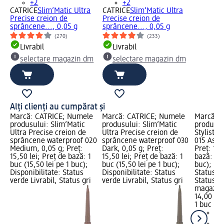
+2
+2
CATRICE
Slim‘Matic Ultra
CATRICE
Slim‘Matic Ultra
Precise creion de
Precise creion de
sprâncene..., 0,05 g
sprâncene..., 0,05 g
(270)
(233)
Livrabil
Livrabil
m
selectare magazin dm
selectare magazin dm
Alți clienți au cumpărat și
Marcă: CATRICE; Numele
Marcă: CATRICE; Numele
Marcă: 
produsului: Slim‘Matic
produsului: Slim‘Matic
produsul
Ultra Precise creion de
Ultra Precise creion de
Stylist 
sprâncene waterproof 020
sprâncene waterproof 030
015 Ashy
Medium, 0,05 g; Preț:
Dark, 0,05 g; Preț:
Preț: 14,
15,50 lei; Preț de bază: 1
15,50 lei; Preț de bază: 1
bază: 1 b
buc (15,50 lei pe 1 buc);
buc (15,50 lei pe 1 buc);
buc); Dis
Disponibilitate: Status
Disponibilitate: Status
Status ve
verde Livrabil, Status gri
verde Livrabil, Status gri
Status gr
magazin
14,00 lei
1 buc (14