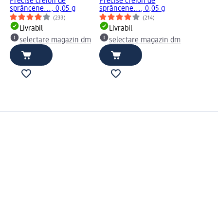
Precise creion de
Precise creion de
sprâncene..., 0,05 g
sprâncene..., 0,05 g
(233)
(214)
Livrabil
Livrabil
selectare magazin dm
selectare magazin dm