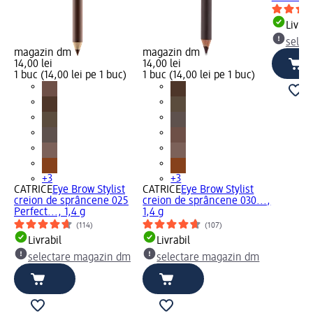
Livrab
selec
magazin dm
magazin dm
14,00 lei
14,00 lei
1 buc (14,00 lei pe 1 buc)
1 buc (14,00 lei pe 1 buc)
+3
+3
CATRICE
Eye Brow Stylist
CATRICE
Eye Brow Stylist
creion de sprâncene 025
creion de sprâncene 030...,
Perfect..., 1,4 g
1,4 g
(114)
(107)
Livrabil
Livrabil
selectare magazin dm
selectare magazin dm