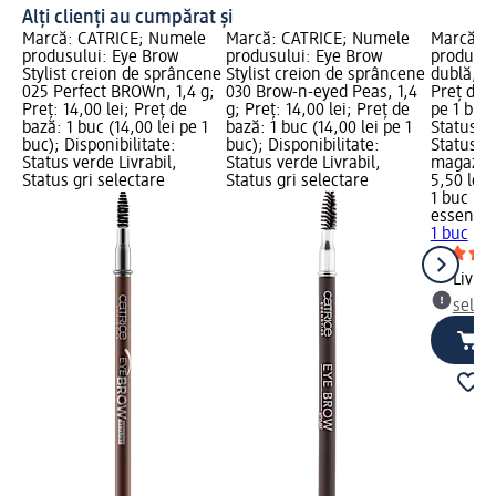
Alți clienți au cumpărat și
Marcă: CATRICE; Numele
Marcă: CATRICE; Numele
Marcă: 
produsului: Eye Brow
produsului: Eye Brow
produsul
Stylist creion de sprâncene
Stylist creion de sprâncene
dublă, 1 
025 Perfect BROWn, 1,4 g;
030 Brow-n-eyed Peas, 1,4
Preț de b
Preț: 14,00 lei; Preț de
g; Preț: 14,00 lei; Preț de
pe 1 buc)
bază: 1 buc (14,00 lei pe 1
bază: 1 buc (14,00 lei pe 1
Status ve
buc); Disponibilitate:
buc); Disponibilitate:
Status gr
Status verde Livrabil,
Status verde Livrabil,
magazin
Status gri selectare
Status gri selectare
5,50 lei
1 buc (5,
essence
1 buc
Livrab
selec