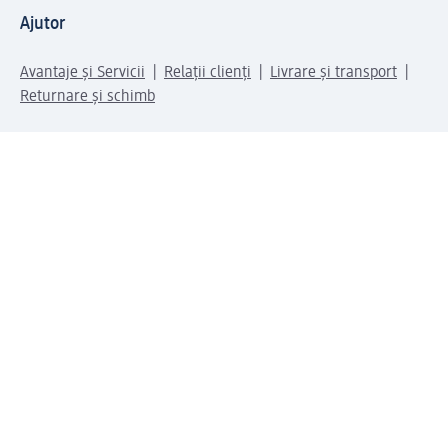
Ajutor
Avantaje și Servicii
Relații clienți
Livrare și transport
Returnare și schimb
Compania dm
Compania
Responsabilitate
Carieră
Presă
Structura corporativă
Universul produselor dm
Lumea dm