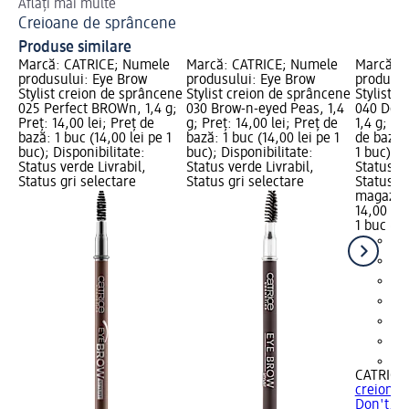
Aflați mai multe
Des
Creioane de sprâncene
Cr
Produse similare
Marcă: CATRICE; Numele
Marcă: CATRICE; Numele
Marcă: 
produsului: Eye Brow
produsului: Eye Brow
produsul
Stylist creion de sprâncene
Stylist creion de sprâncene
Stylist 
025 Perfect BROWn, 1,4 g;
030 Brow-n-eyed Peas, 1,4
040 Don'
Preț: 14,00 lei; Preț de
g; Preț: 14,00 lei; Preț de
1,4 g; Pr
bază: 1 buc (14,00 lei pe 1
bază: 1 buc (14,00 lei pe 1
de bază: 
buc); Disponibilitate:
buc); Disponibilitate:
1 buc); D
Status verde Livrabil,
Status verde Livrabil,
Status ve
Status gri selectare
Status gri selectare
Status gr
magazin
14,00 lei
1 buc (14
+3
CATRICE
creion d
Don't...,