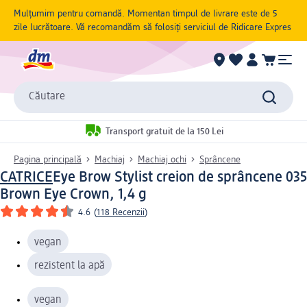
Mulțumim pentru comandă. Momentan timpul de livrare este de 5
zile lucrătoare. Vă recomandăm să folosiți serviciul de Ridicare Expres
Căutare
Transport gratuit de la 150 Lei
Pagina principală
Machiaj
Machiaj ochi
Sprâncene
CATRICE
Eye Brow Stylist creion de sprâncene 035
Brown Eye Crown, 1,4 g
4.6
(
118 Recenzii
)
vegan
rezistent la apă
vegan