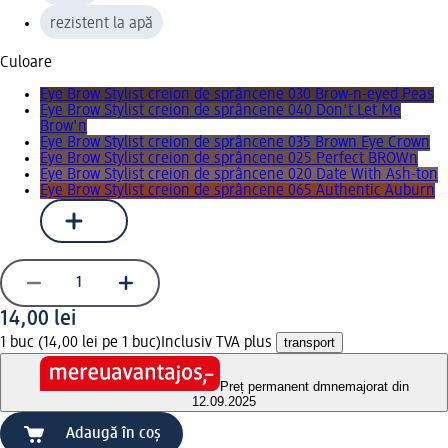
rezistent la apă
Culoare
Eye Brow Stylist creion de sprâncene 030 Brow-n-eyed Peas
Eye Brow Stylist creion de sprâncene 040 Don't Let Me
Brow'n
Eye Brow Stylist creion de sprâncene 035 Brown Eye Crown
Eye Brow Stylist creion de sprâncene 025 Perfect BROWn
Eye Brow Stylist creion de sprâncene 020 Date With Ash-ton
Eye Brow Stylist creion de sprâncene 065 Authentic Auburn
14,00 lei
1 buc (14,00 lei pe 1 buc)
Inclusiv TVA plus
transport
Preț permanent dm
nemajorat din
12.09.2025
Adaugă în coș