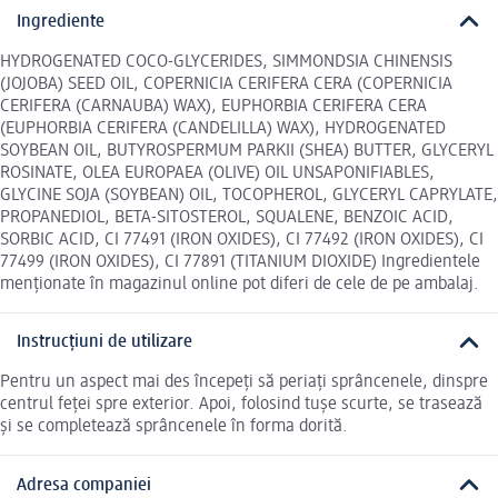
Ingrediente
HYDROGENATED COCO-GLYCERIDES, SIMMONDSIA CHINENSIS
(JOJOBA) SEED OIL, COPERNICIA CERIFERA CERA (COPERNICIA
CERIFERA (CARNAUBA) WAX), EUPHORBIA CERIFERA CERA
(EUPHORBIA CERIFERA (CANDELILLA) WAX), HYDROGENATED
SOYBEAN OIL, BUTYROSPERMUM PARKII (SHEA) BUTTER, GLYCERYL
ROSINATE, OLEA EUROPAEA (OLIVE) OIL UNSAPONIFIABLES,
GLYCINE SOJA (SOYBEAN) OIL, TOCOPHEROL, GLYCERYL CAPRYLATE,
PROPANEDIOL, BETA-SITOSTEROL, SQUALENE, BENZOIC ACID,
SORBIC ACID, CI 77491 (IRON OXIDES), CI 77492 (IRON OXIDES), CI
77499 (IRON OXIDES), CI 77891 (TITANIUM DIOXIDE) Ingredientele
menționate în magazinul online pot diferi de cele de pe ambalaj.
Instrucțiuni de utilizare
Pentru un aspect mai des începeți să periați sprâncenele, dinspre
centrul feței spre exterior. Apoi, folosind tușe scurte, se trasează
și se completează sprâncenele în forma dorită.
Adresa companiei