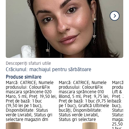
Descoperiți sfaturi utile
Af
Crăciunul: machiajul pentru sărbătoare
Cr
Produse similare
Marcă: CATRICE; Numele
Marcă: CATRICE; Numele
Marcă: 
produsului: Colour&Fix
produsului: Colour&Fix
produsul
mascara sprâncene 020
mascara sprâncene 010
Lift & La
Maro, 5 ml; Preț: 19,50 lei;
Blond, 5 ml; Preț: 9,75 lei;
Preț: 25,
Preț de bază: 1 buc
Preț de bază: 1 buc (9,75 lei
bază: 1 b
(19,50 lei pe 1 buc);
pe 1 buc); Grafică Ultimele
buc); Dis
Disponibilitate: Status
bucăți; Disponibilitate:
Status ve
verde Livrabil, Status gri
Status verde Livrabil,
Status gr
selectare magazin dm
Status gri selectare
magazin
25,50 lei