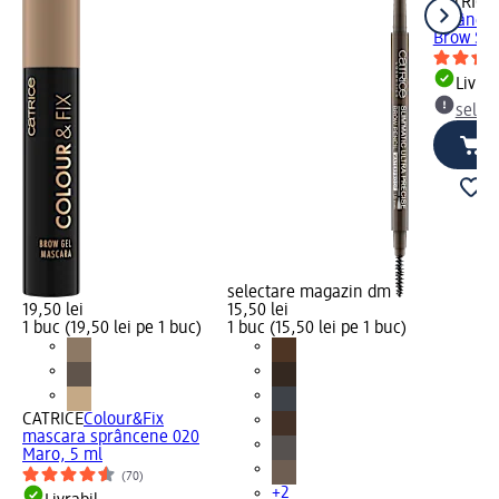
CATRICE
sprâncen
Brow Styl
Livrab
selec
selectare magazin dm
19,50 lei
15,50 lei
1 buc (19,50 lei pe 1 buc)
1 buc (15,50 lei pe 1 buc)
CATRICE
Colour&Fix
mascara sprâncene 020
Maro, 5 ml
(70)
+2