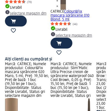
(70)
Livrabil
CATRICE
Colour&Fix
selectare magazin dm
mascara sprâncene 010
Blond, 5 ml
(46)
Livrabil
selectare magazin dm
Alți clienți au cumpărat și
Marcă: CATRICE; Numele
Marcă: CATRICE; Numele
Marcă: 
produsului: Colour&Fix
produsului: Slim‘Matic
produsul
mascara sprâncene 020
Ultra Precise creion de
sprâncen
Maro, 5 ml; Preț: 19,50 lei;
sprâncene waterproof 040
Brow Sty
Preț de bază: 1 buc
Cool Brown, 0,05 g; Preț:
Transpar
(19,50 lei pe 1 buc);
15,50 lei; Preț de bază: 1
23,00 lei
Disponibilitate: Status
buc (15,50 lei pe 1 buc);
buc (23,0
verde Livrabil, Status gri
Disponibilitate: Status
Disponibi
selectare magazin dm
verde Livrabil, Status gri
verde Liv
selectar
23,00 lei
1 buc (23