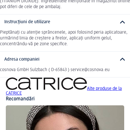
(TITANIUM DIOXIDE). Ingredientele menționate în magazinul online
pot diferi de cele de pe ambalaj.
Instrucțiuni de utilizare
Pieptănați cu atenție sprâncenele, apoi folosind peria aplicatoare,
urmărind linia de creștere a firelor, aplicați uniform gelul,
concentrându-vă pe zone specifice.
Adresa companiei
cosnova GmbH Sulzbach ( D-65843 ) service@cosnova.eu
Alte produse de la
CATRICE
Recomandări