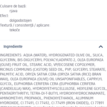
Culoare de bază:
rjava
Efect:
dolgoobstojen
Textură / consistență / aplicare:
tekoče
Ingrediente
INGREDIENTS: AQUA (WATER), HYDROGENATED OLIVE OIL, SILICA,
GLYCERIN, BIS-DIGLYCERYL POLYACYLADIPATE-2, OLEA EUROPAEA
(OLIVE) FRUIT OIL, STEARIC ACID, VP/EICOSENE COPOLYMER,
RICINUS COMMUNIS (CASTOR) SEED OIL, PVP, GLYCERYL STEARATE,
PALMITIC ACID, ORYZA SATIVA CERA (ORYZA SATIVA (RICE) BRAN
WAX), OLEA EUROPAEA (OLIVE) OIL UNSAPONIFIABLES, CAPRYLYL
GLYCOL, EUPHORBIA CERIFERA CERA (EUPHORBIA CERIFERA
(CANDELILLA) WAX), HYDROXYETHYLCELLULOSE, HEXYLENE GLYCOL,
PENTAERYTHRITYL TETRA-DI-T-BUTYL HYDROXYHYDROCINNAMATE,
AMINOMETHYL PROPANOL, PHENOXYETHANOL, ALUMINUM
HYDROXIDE, CI 77491, CI 77492, CI 77499 (IRON OXIDES), CI 77891