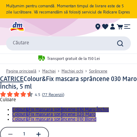
Mulțumim pentru comandă. Momentan timpul de livrare este de 5
zile lucrătoare. Vă recomandăm să folosiți serviciul de Ridicare Expres
Căutare
Transport gratuit de la 150 Lei
Pagina principală
Machiaj
Machiaj ochi
Sprâncene
CATRICE
Colour&Fix mascara sprâncene 030 Maro
Închis, 5 ml
4.5
(
77 Recenzii
)
Culoare
Colour&Fix mascara sprâncene 030 Maro Închis
Colour&Fix mascara sprâncene 020 Maro
Colour&Fix mascara sprâncene 010 Blond