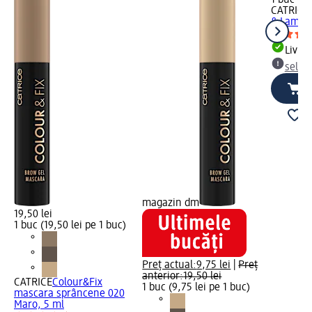
1 buc (25
CATRICE
& Lamina
Livrab
selec
magazin dm
19,50 lei
1 buc (19,50 lei pe 1 buc)
Preț actual:
9,75 lei
|
Preț
anterior:
19,50 lei
CATRICE
Colour&Fix
1 buc (9,75 lei pe 1 buc)
mascara sprâncene 020
Maro, 5 ml