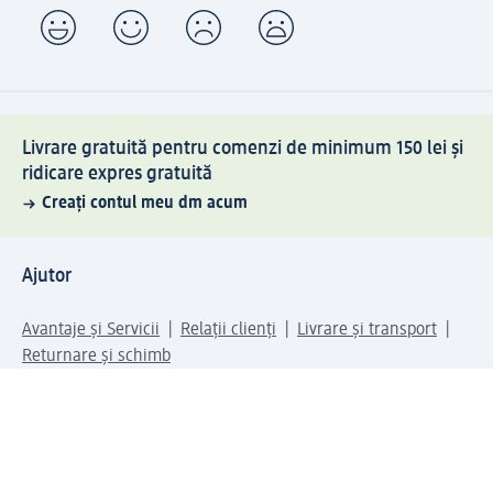
Livrare gratuită pentru comenzi de minimum 150 lei și
ridicare expres gratuită
Creați contul meu dm acum
Ajutor
Avantaje și Servicii
Relații clienți
Livrare și transport
Returnare și schimb
Compania dm
Compania
Responsabilitate
Carieră
Presă
Structura corporativă
Universul produselor dm