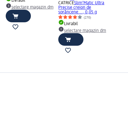
Livrabil
CATRICE
Slim‘Matic Ultra
selectare magazin dm
Precise creion de
sprâncene..., 0,05 g
(270)
Livrabil
selectare magazin dm