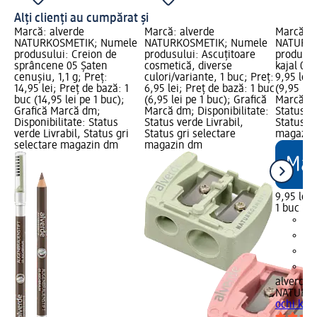
Alți clienți au cumpărat și
Marcă: alverde
Marcă: alverde
Marcă: a
NATURKOSMETIK; Numele
NATURKOSMETIK; Numele
NATURKO
produsului: Creion de
produsului: Ascuțitoare
produsul
sprâncene 05 Șaten
cosmetică, diverse
kajal 01, 
cenușiu, 1,1 g; Preț:
culori/variante, 1 buc; Preț:
9,95 lei;
14,95 lei; Preț de bază: 1
6,95 lei; Preț de bază: 1 buc
(9,95 lei
buc (14,95 lei pe 1 buc);
(6,95 lei pe 1 buc); Grafică
Marcă dm
Grafică Marcă dm;
Marcă dm; Disponibilitate:
Status ve
Disponibilitate: Status
Status verde Livrabil,
Status gr
verde Livrabil, Status gri
Status gri selectare
magazin
selectare magazin dm
magazin dm
9,95 lei
1 buc (9,
alverde
NATURK
ochi kajal