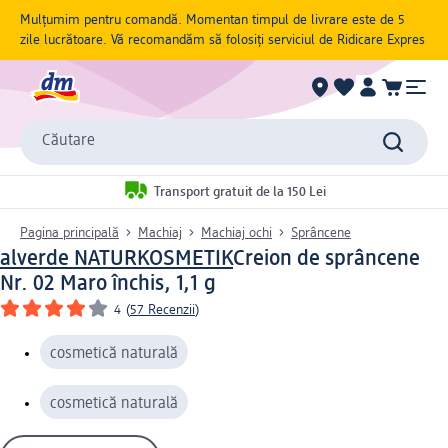
Mulțumim pentru comandă. Momentan timpul de livrare este de 5
zile lucrătoare. Vă recomandăm să folosiți serviciul de Ridicare Expres
Căutare
Transport gratuit de la 150 Lei
Pagina principală
Machiaj
Machiaj ochi
Sprâncene
alverde NATURKOSMETIK
Creion de sprâncene
Nr. 02 Maro închis, 1,1 g
4
(
57 Recenzii
)
cosmetică naturală
cosmetică naturală