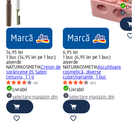
Livrab
selec
14,95 lei
6,95 lei
1 buc (14,95 lei pe 1 buc)
1 buc (6,95 lei pe 1 buc)
alverde
alverde
NATURKOSMETIK
Creion de
NATURKOSMETIK
Ascuțitoare
sprâncene 05 Șaten
cosmetică, diverse
cenușiu, 1,1 g
culori/variante, 1 buc
(6)
(61)
Livrabil
Livrabil
selectare magazin dm
selectare magazin dm