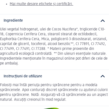
Mai multe despre etichete și certificări.
Ingrediente
Ulei vegetal hidrogenat, ulei de Cocos Nucifera*, trigliceride C10-
18, Copernicia Cerifera Cera, stearoil stearat de octildodecil,
Euphorbia Cerifera Cera, Mica, poligliceril-3 diisostearat, orizanol,
caprilat de gliceril, tocoferol, alcool benzilic**, CI 77891, CI 77492,
CI 77499, CI 77491, CI 77288. * Materii prime provenite din
agricultură ecologică controlată. ** Din uleiuri esențiale naturale.
Ingredientele menționate în magazinul online pot diferi de cele de
pe ambalaj.
Instrucțiuni de utilizare
Folosiți mai întâi periuța pentru sprâncene pentru a modela
sprâncenele. Apoi conturați discret sprâncenele cu ajutorul culorii
pentru sprâncene. Notă: Asigurați-vă că sprâncenele au un aspect
natural. Ascuțiți creionul în mod regulat.