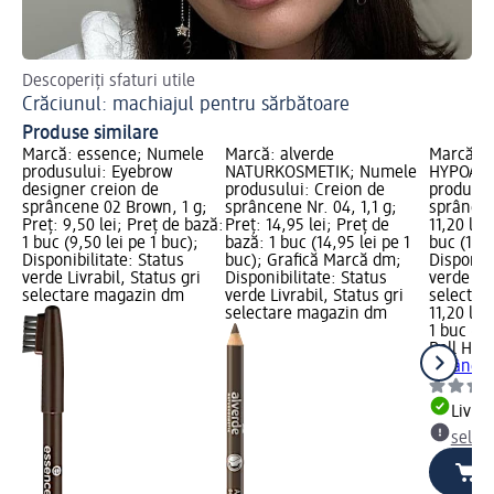
Descoperiți sfaturi utile
Gh
Crăciunul: machiajul pentru sărbătoare
Ma
Produse similare
Marcă: essence; Numele
Marcă: alverde
Marcă: B
produsului: Eyebrow
NATURKOSMETIK; Numele
HYPOAll
designer creion de
produsului: Creion de
produsul
sprâncene 02 Brown, 1 g;
sprâncene Nr. 04, 1,1 g;
sprâncen
Preț: 9,50 lei; Preț de bază:
Preț: 14,95 lei; Preț de
11,20 lei
1 buc (9,50 lei pe 1 buc);
bază: 1 buc (14,95 lei pe 1
buc (11,2
Disponibilitate: Status
buc); Grafică Marcă dm;
Disponibi
verde Livrabil, Status gri
Disponibilitate: Status
verde Liv
selectare magazin dm
verde Livrabil, Status gri
selectar
selectare magazin dm
11,20 lei
1 buc (11
Bell HYP
sprâncen
Livrab
selec