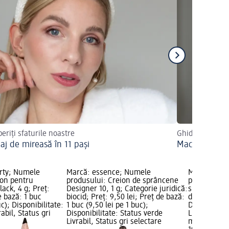
eriți sfaturile noastre
Ghidul pas cu 
aj de mireasă în 11 pași
Machiaj discr
rty; Numele
Marcă: essence; Numele
Marcă: miss
ion pentru
produsului: Creion de sprâncene
produsului:
ack, 4 g; Preț:
Designer 10, 1 g; Categorie juridică:
sprâncene, 4
e bază: 1 buc
biocid; Preț: 9,50 lei; Preț de bază:
de bază: 1 b
uc); Disponibilitate:
1 buc (9,50 lei pe 1 buc);
Disponibilit
abil, Status gri
Disponibilitate: Status verde
Livrabil, St
Livrabil, Status gri selectare
magazin d