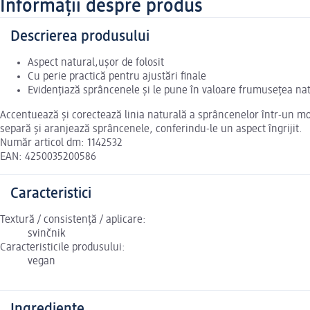
Informații despre produs
Descrierea produsului
Aspect natural,ușor de folosit
Cu perie practică pentru ajustări finale
Evidențiază sprâncenele și le pune în valoare frumusețea na
Accentuează și corectează linia naturală a sprâncenelor într-un mod
separă și aranjează sprâncenele, conferindu-le un aspect îngrijit.
Număr articol dm: 1142532
EAN: 4250035200586
Caracteristici
Textură / consistență / aplicare:
svinčnik
Caracteristicile produsului:
vegan
Ingrediente