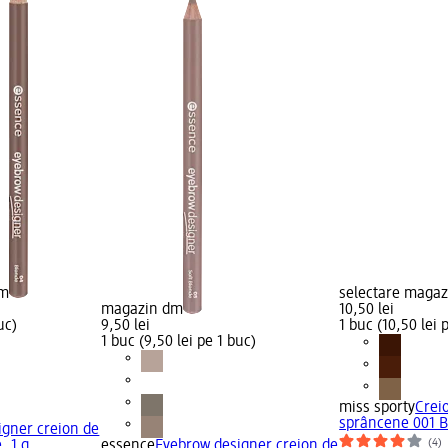
dm
selectare maga
magazin dm
10,50 lei
uc)
9,50 lei
1 buc (10,50 lei 
1 buc (9,50 lei pe 1 buc)
miss sporty
Crei
sprâncene 001 B
igner creion de
(4)
, 1 g
essence
Eyebrow designer creion de