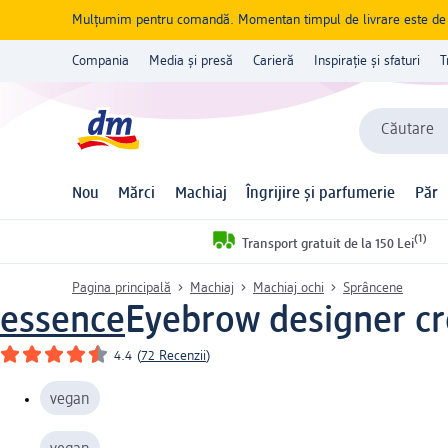
Mulțumim pentru comandă. Momentan timpul de livrare este de 5 
Compania
Media și presă
Carieră
Inspirație și sfaturi
T
Căutare
Nou
Mărci
Machiaj
Îngrijire și parfumerie
Păr
(1)
Transport gratuit de la 150 Lei
Pagina principală
Machiaj
Machiaj ochi
Sprâncene
essence
Eyebrow designer cr
4.4
(
72 Recenzii
)
vegan