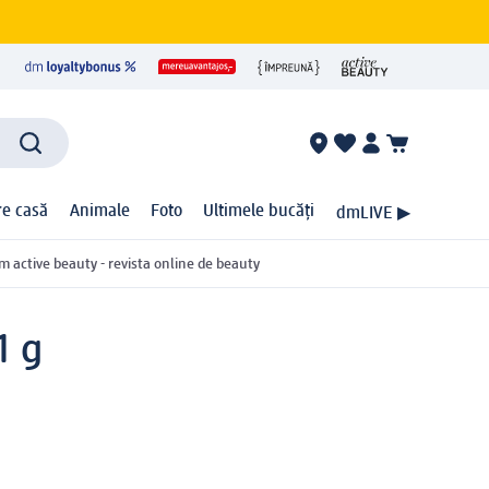
ire casă
Animale
Foto
Ultimele bucăți
dmLIVE ▶
m active beauty - revista online de beauty
1 g