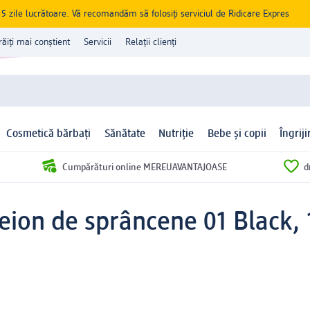
zile lucrătoare. Vă recomandăm să folosiți serviciul de Ridicare Expres
răiți mai conștient
Servicii
Relații clienți
Cosmetică bărbați
Sănătate
Nutriție
Bebe și copii
Îngrij
Cumpărături online MEREUAVANTAJOASE
d
eion de sprâncene 01 Black, 