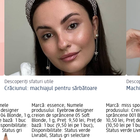
Descoperiți sfaturi utile
Descop
Crăciunul: machiajul pentru sărbătoare
Machi
mele
Marcă: essence; Numele
Marcă: miss spo
 designer
produsului: Eyebrow designer
produsului: Cre
04 Blonde, 1 g;
creion de sprâncene 05 Soft
sprâncene 001 Bl
de bază: 1 buc
Blonde, 1 g; Preț: 9,50 lei; Preț de
10,50 lei; Preț d
isponibilitate:
bază: 1 buc (9,50 lei pe 1 buc);
(10,50 lei pe 1 b
, Status gri
Disponibilitate: Status verde
Status verde Livr
Livrabil, Status gri selectare