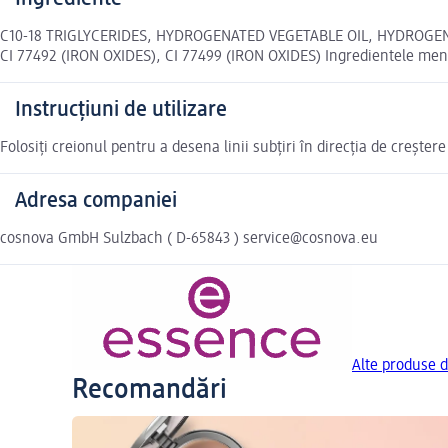
C10-18 TRIGLYCERIDES, HYDROGENATED VEGETABLE OIL, HYDROGENA
CI 77492 (IRON OXIDES), CI 77499 (IRON OXIDES) Ingredientele menț
Instrucțiuni de utilizare
Folosiți creionul pentru a desena linii subțiri în direcția de creșter
Adresa companiei
cosnova GmbH Sulzbach ( D-65843 ) service@cosnova.eu
Alte produse d
Recomandări