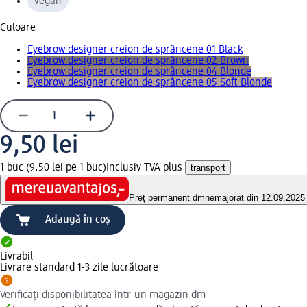
vegan
Culoare
Eyebrow designer creion de sprâncene 01 Black
Eyebrow designer creion de sprâncene 02 Brown
Eyebrow designer creion de sprâncene 04 Blonde
Eyebrow designer creion de sprâncene 05 Soft Blonde
9,50 lei
1 buc (9,50 lei pe 1 buc)
Inclusiv TVA plus
transport
Preț permanent dm
nemajorat din 12.09.2025
Adaugă în coș
Livrabil
Livrare standard 1-3 zile lucrătoare
Verificați disponibilitatea într-un magazin dm