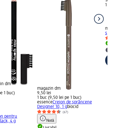
10,50 lei
1 buc (10,50
miss sporty
sprâncene, 
Livrabil
selectar
zin dm
magazin dm
pe 1 buc)
9,50 lei
1 buc (9,50 lei pe 1 buc)
essence
Creion de sprâncene
Designer 10, 1 g
biocid
(67)
on pentru
Notă
lack, 4 g