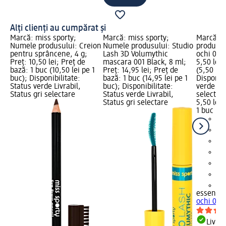
Alți clienți au cumpărat și
Marcă: miss sporty;
Marcă: miss sporty;
Marcă: 
Numele produsului: Creion
Numele produsului: Studio
produsul
pentru sprâncene, 4 g;
Lash 3D Volumythic
ochi 01 B
Preț: 10,50 lei; Preț de
mascara 001 Black, 8 ml;
5,50 lei;
bază: 1 buc (10,50 lei pe 1
Preț: 14,95 lei; Preț de
(5,50 lei
buc); Disponibilitate:
bază: 1 buc (14,95 lei pe 1
Disponibi
Status verde Livrabil,
buc); Disponibilitate:
verde Liv
Status gri selectare
Status verde Livrabil,
selectar
Status gri selectare
5,50 lei
1 buc (5,
+1
essence
ochi 01 B
Livrab