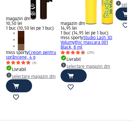
selec
magazin dm
10,50 lei
magazin dm
1 buc (10,50 lei pe 1 buc)
14,95 lei
1 buc (14,95 lei pe 1 buc)
miss sporty
Studio Lash 3D
Volumythic mascara 001
Black, 8 ml
miss sporty
Creion pentru
(291)
sprâncene, 4 g
Livrabil
(4)
selectare magazin dm
Livrabil
selectare magazin dm