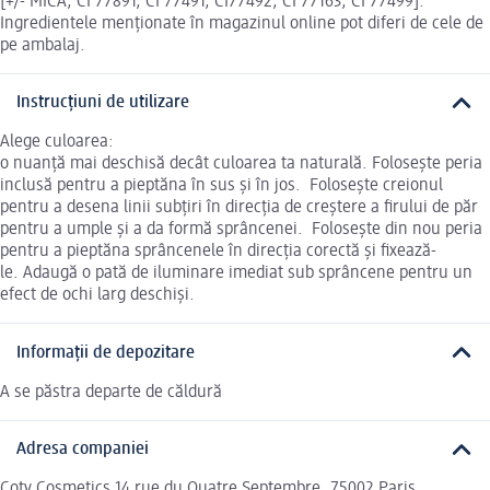
[+/- MICA, CI 77891, CI 77491, CI77492, CI 77163, CI 77499].
Ingredientele menționate în magazinul online pot diferi de cele de
pe ambalaj.
Instrucțiuni de utilizare
Alege culoarea:
o nuanță mai deschisă decât culoarea ta naturală. Folosește peria
inclusă pentru a pieptăna în sus și în jos. Folosește creionul
pentru a desena linii subțiri în direcția de creștere a firului de păr
pentru a umple și a da formă sprâncenei. Folosește din nou peria
pentru a pieptăna sprâncenele în direcția corectă și fixează-
le. Adaugă o pată de iluminare imediat sub sprâncene pentru un
efect de ochi larg deschiși.
Informații de depozitare
A se păstra departe de căldură
Adresa companiei
Coty Cosmetics 14 rue du Quatre Septembre, 75002 Paris