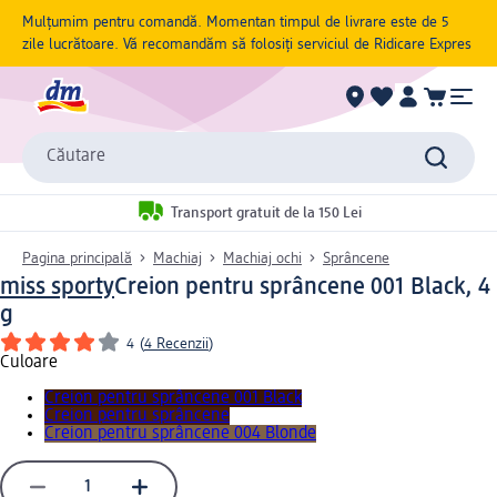
Mulțumim pentru comandă. Momentan timpul de livrare este de 5
zile lucrătoare. Vă recomandăm să folosiți serviciul de Ridicare Expres
Căutare
Transport gratuit de la 150 Lei
Pagina principală
Machiaj
Machiaj ochi
Sprâncene
miss sporty
Creion pentru sprâncene 001 Black, 4
g
4
(
4 Recenzii
)
Culoare
Creion pentru sprâncene 001 Black
Creion pentru sprâncene
Creion pentru sprâncene 004 Blonde