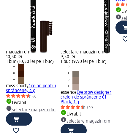
Livrab
selec
magazin dm
selectare magazin dm
10,50 lei
9,50 lei
1 buc (10,50 lei pe 1 buc)
1 buc (9,50 lei pe 1 buc)
miss sporty
Creion pentru
sprâncene, 4 g
essence
Eyebrow designer
(4)
creion de sprâncene 01
Black, 1 g
Livrabil
(72)
selectare magazin dm
Livrabil
selectare magazin dm