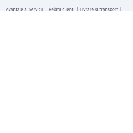
Avantaje și Servicii
Relații clienți
Livrare și transport
Returnare și schimb
Compania dm
Compania
Responsabilitate
Carieră
Presă
Structura corporativă
Universul produselor dm
Lumea dm
Metode de plată