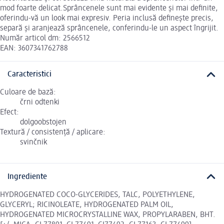
mod foarte delicat.Sprâncenele sunt mai evidente și mai definite,
oferindu-vă un look mai expresiv. Peria inclusă definește precis,
separă și aranjează sprâncenele, conferindu-le un aspect îngrijit.
Număr articol dm: 2566512
EAN: 3607341762788
Caracteristici
Culoare de bază:
črni odtenki
Efect:
dolgoobstojen
Textură / consistență / aplicare:
svinčnik
Ingrediente
HYDROGENATED COCO-GLYCERIDES, TALC, POLYETHYLENE,
GLYCERYL; RICINOLEATE, HYDROGENATED PALM OIL,
HYDROGENATED MICROCRYSTALLINE WAX, PROPYLARABEN, BHT.