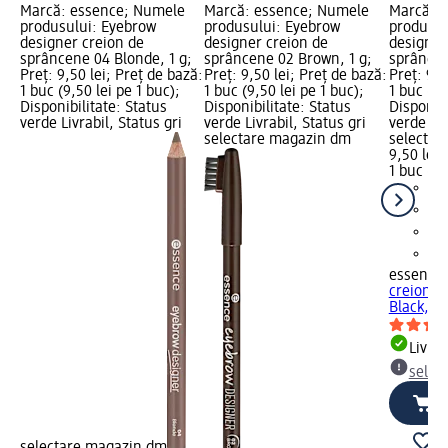
Marcă: essence; Numele
Marcă: essence; Numele
Marcă: 
produsului: Eyebrow
produsului: Eyebrow
produsul
designer creion de
designer creion de
designer
sprâncene 04 Blonde, 1 g;
sprâncene 02 Brown, 1 g;
sprâncen
Preț: 9,50 lei; Preț de bază:
Preț: 9,50 lei; Preț de bază:
Preț: 9,5
1 buc (9,50 lei pe 1 buc);
1 buc (9,50 lei pe 1 buc);
1 buc (9,
Disponibilitate: Status
Disponibilitate: Status
Disponibi
verde Livrabil, Status gri
verde Livrabil, Status gri
verde Liv
selectare magazin dm
selectar
9,50 lei
1 buc (9,
essence
creion d
Black, 1 
Livrab
selec