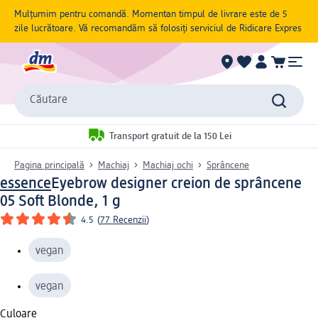
Mulțumim pentru comandă. Momentan timpul de livrare este de 5
zile lucrătoare. Vă recomandăm să folosiți serviciul de Ridicare Expres
Căutare
Transport gratuit de la 150 Lei
Pagina principală
Machiaj
Machiaj ochi
Sprâncene
essence
Eyebrow designer creion de sprâncene
05 Soft Blonde, 1 g
4.5
(
77 Recenzii
)
vegan
vegan
Culoare