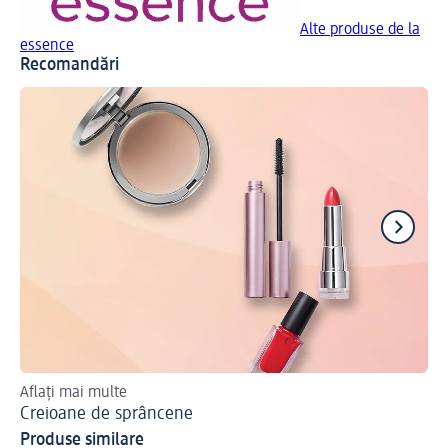
Alte produse de la
essence
Recomandări
Aflați mai multe
Des
Creioane de sprâncene
Cr
Produse similare