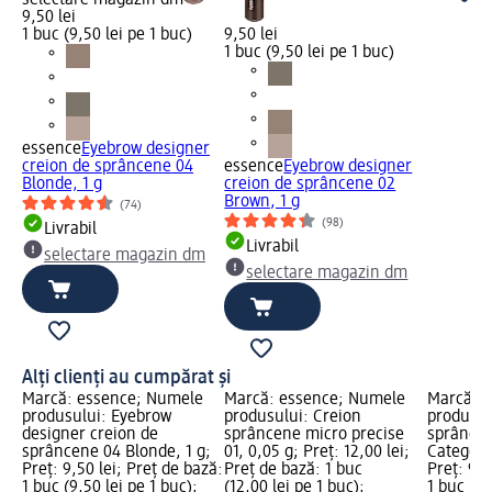
selectare magazin dm
9,50 lei
1 buc (9,50 lei pe 1 buc)
9,50 lei
1 buc (9,50 lei pe 1 buc)
essence
Eyebrow designer
creion de sprâncene 04
essence
Eyebrow designer
Blonde, 1 g
creion de sprâncene 02
Brown, 1 g
(74)
(98)
Livrabil
Livrabil
selectare magazin dm
selectare magazin dm
Alți clienți au cumpărat și
Marcă: essence; Numele
Marcă: essence; Numele
Marcă: 
produsului: Eyebrow
produsului: Creion
produsul
designer creion de
sprâncene micro precise
sprâncen
sprâncene 04 Blonde, 1 g;
01, 0,05 g; Preț: 12,00 lei;
Categorie
Preț: 9,50 lei; Preț de bază:
Preț de bază: 1 buc
Preț: 9,5
1 buc (9,50 lei pe 1 buc);
(12,00 lei pe 1 buc);
1 buc (9,