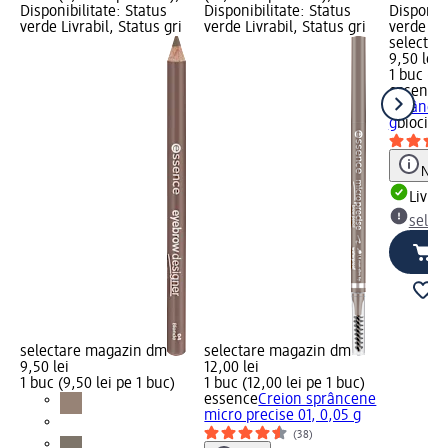
Disponibilitate: Status
Disponibilitate: Status
Disponibi
verde Livrabil, Status gri
verde Livrabil, Status gri
verde Liv
selectar
9,50 lei
1 buc (9,
essence
sprâncen
g
biocid
Notă
Livrab
selec
selectare magazin dm
selectare magazin dm
9,50 lei
12,00 lei
1 buc (9,50 lei pe 1 buc)
1 buc (12,00 lei pe 1 buc)
essence
Creion sprâncene
micro precise 01, 0,05 g
(38)