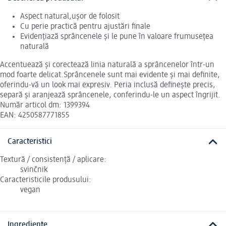
Aspect natural,ușor de folosit
Cu perie practică pentru ajustări finale
Evidențiază sprâncenele și le pune în valoare frumusețea
naturală
Accentuează și corectează linia naturală a sprâncenelor într-un
mod foarte delicat.Sprâncenele sunt mai evidente și mai definite,
oferindu-vă un look mai expresiv. Peria inclusă definește precis,
separă și aranjează sprâncenele, conferindu-le un aspect îngrijit.
Număr articol dm: 1399394
EAN: 4250587771855
Caracteristici
Textură / consistență / aplicare:
svinčnik
Caracteristicile produsului:
vegan
Ingrediente