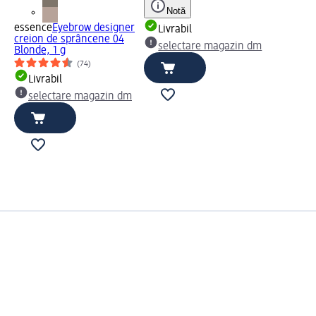
Notă
essence
Eyebrow designer
Livrabil
creion de sprâncene 04
selectare magazin dm
Blonde, 1 g
(74)
Livrabil
selectare magazin dm