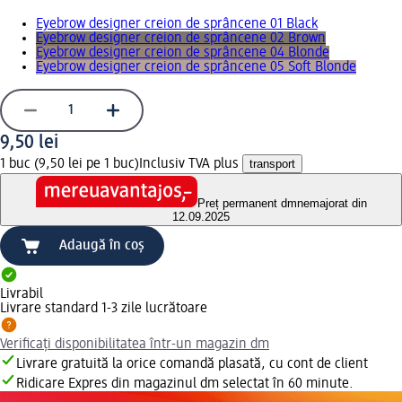
Eyebrow designer creion de sprâncene 01 Black
Eyebrow designer creion de sprâncene 02 Brown
Eyebrow designer creion de sprâncene 04 Blonde
Eyebrow designer creion de sprâncene 05 Soft Blonde
9,50 lei
1 buc (9,50 lei pe 1 buc)
Inclusiv TVA plus
transport
Preț permanent dm
nemajorat din
12.09.2025
Adaugă în coș
Livrabil
Livrare standard 1-3 zile lucrătoare
Verificați disponibilitatea într-un magazin dm
Livrare gratuită la orice comandă plasată, cu cont de client
Ridicare Expres din magazinul dm selectat în 60 minute.