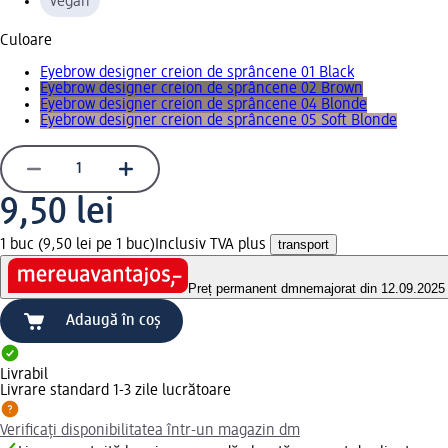
vegan
Culoare
Eyebrow designer creion de sprâncene 01 Black
Eyebrow designer creion de sprâncene 02 Brown
Eyebrow designer creion de sprâncene 04 Blonde
Eyebrow designer creion de sprâncene 05 Soft Blonde
9,50 lei
1 buc (9,50 lei pe 1 buc)
Inclusiv TVA plus
transport
Preț permanent dm
nemajorat din 12.09.2025
Adaugă în coș
Livrabil
Livrare standard 1-3 zile lucrătoare
Verificați disponibilitatea într-un magazin dm