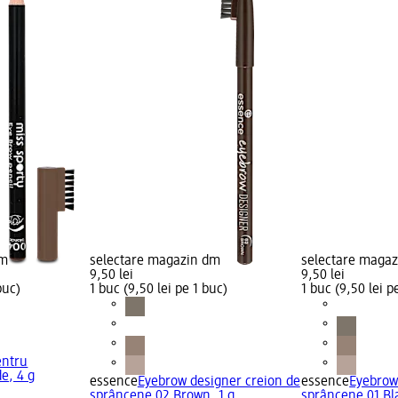
dm
selectare magazin dm
selectare maga
9,50 lei
9,50 lei
buc)
1 buc (9,50 lei pe 1 buc)
1 buc (9,50 lei p
entru
e, 4 g
essence
Eyebrow designer creion de
essence
Eyebrow
sprâncene 02 Brown, 1 g
sprâncene 01 Bla