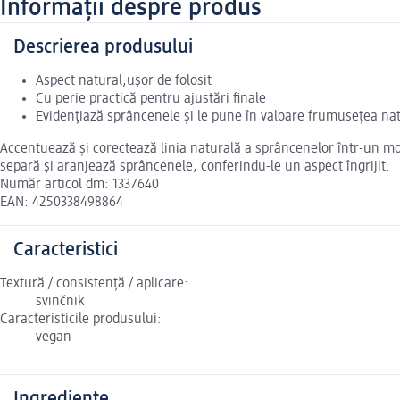
Informații despre produs
Descrierea produsului
Aspect natural,ușor de folosit
Cu perie practică pentru ajustări finale
Evidențiază sprâncenele și le pune în valoare frumusețea na
Accentuează și corectează linia naturală a sprâncenelor într-un mod
separă și aranjează sprâncenele, conferindu-le un aspect îngrijit.
Număr articol dm: 1337640
EAN: 4250338498864
Caracteristici
Textură / consistență / aplicare:
svinčnik
Caracteristicile produsului:
vegan
Ingrediente