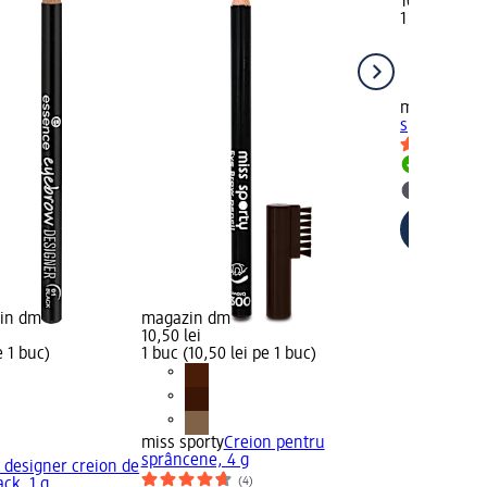
10,50 lei
1 buc (10,50
miss sporty
sprâncene 0
Livrabil
selectar
zin dm
magazin dm
10,50 lei
e 1 buc)
1 buc (10,50 lei pe 1 buc)
miss sporty
Creion pentru
sprâncene, 4 g
 designer creion de
(4)
ck, 1 g