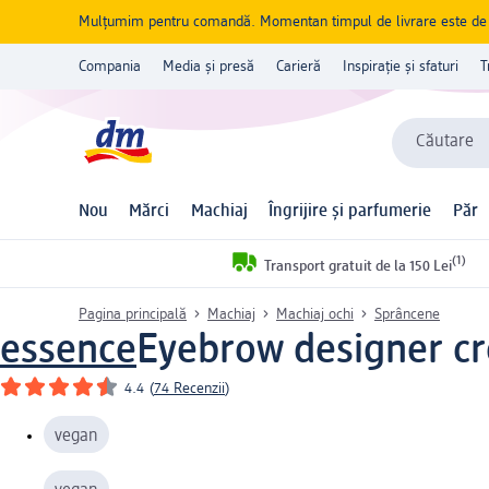
Mulțumim pentru comandă. Momentan timpul de livrare este de 5 
Compania
Media și presă
Carieră
Inspirație și sfaturi
T
Căutare
Nou
Mărci
Machiaj
Îngrijire și parfumerie
Păr
(1)
Transport gratuit de la 150 Lei
Pagina principală
Machiaj
Machiaj ochi
Sprâncene
essence
Eyebrow designer cr
4.4
(
74 Recenzii
)
vegan