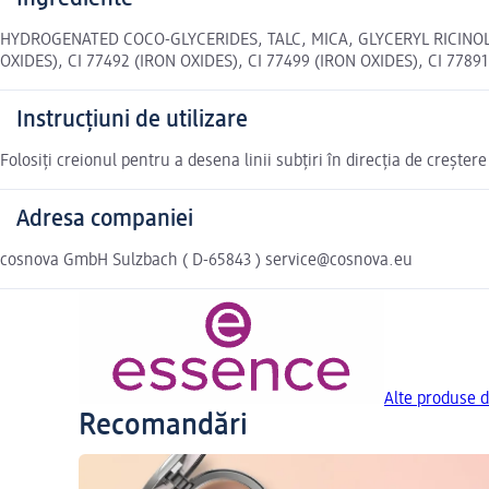
HYDROGENATED COCO-GLYCERIDES, TALC, MICA, GLYCERYL RICINOL
OXIDES), CI 77492 (IRON OXIDES), CI 77499 (IRON OXIDES), CI 77891
Instrucțiuni de utilizare
Folosiți creionul pentru a desena linii subțiri în direcția de creșter
Adresa companiei
cosnova GmbH Sulzbach ( D-65843 ) service@cosnova.eu
Alte produse d
Recomandări