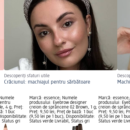
Descoperiți sfaturi utile
Descop
Crăciunul: machiajul pentru sărbătoare
Machi
 Numele
Marcă: essence; Numele
Marcă: essence
pentru
produsului: Eyebrow designer
produsului: Eye
, 4 g; Preț:
creion de sprâncene 02 Brown, 1 g;
creion de sprânc
ză: 1 buc
Preț: 9,50 lei; Preț de bază: 1 buc
Preț: 9,50 lei; P
Disponibilitate:
(9,50 lei pe 1 buc); Disponibilitate:
(9,50 lei pe 1 bu
, Status gri
Status verde Livrabil, Status gri
Status verde Livr