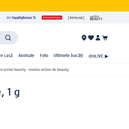
ire casă
Animale
Foto
Ultimele bucăți
dmLIVE ▶
m active beauty - revista online de beauty
, 1 g