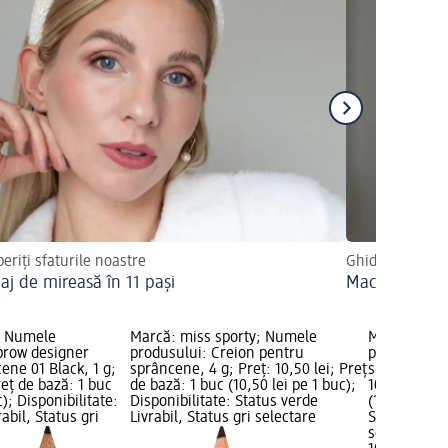
eriți sfaturile noastre
Ghidul pas cu 
aj de mireasă în 11 pași
Machiaj discr
; Numele
Marcă: miss sporty; Numele
Marcă: miss
brow designer
produsului: Creion pentru
produsului:
ene 01 Black, 1 g;
sprâncene, 4 g; Preț: 10,50 lei; Preț
sprâncene 00
reț de bază: 1 buc
de bază: 1 buc (10,50 lei pe 1 buc);
10,50 lei; P
c); Disponibilitate:
Disponibilitate: Status verde
(10,50 lei pe
abil, Status gri
Livrabil, Status gri selectare
Status verde
selectare 