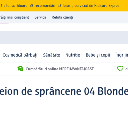
zile lucrătoare. Vă recomandăm să folosiți serviciul de Ridicare Expres
răiți mai conștient
Servicii
Relații clienți
Cosmetică bărbați
Sănătate
Nutriție
Bebe și copii
Îngrij
Cumpărături online MEREUAVANTAJOASE
d
eion de sprâncene 04 Blonde