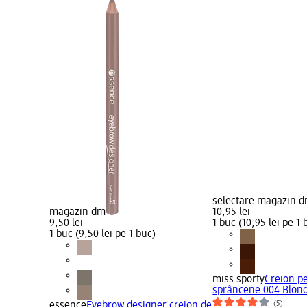
selectare magazin 
magazin dm
10,95 lei
9,50 lei
1 buc (10,95 lei pe 1 
1 buc (9,50 lei pe 1 buc)
miss sporty
Creion p
sprâncene 004 Blond
(5)
essence
Eyebrow designer creion de