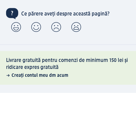
Ce părere aveți despre această pagină?
Livrare gratuită pentru comenzi de minimum 150 lei și
ridicare expres gratuită
Creați contul meu dm acum
Ajutor
Avantaje și Servicii
Relații clienți
Livrare și transport
Returnare și schimb
Compania dm