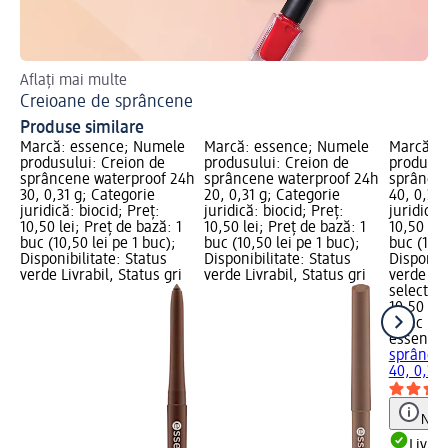
Aflați mai multe
Des
Creioane de sprâncene
Ma
Produse similare
Marcă: essence; Numele
Marcă: essence; Numele
Marcă: 
produsului: Creion de
produsului: Creion de
produsul
sprâncene waterproof 24h
sprâncene waterproof 24h
sprâncen
30, 0,31 g; Categorie
20, 0,31 g; Categorie
40, 0,31 
juridică: biocid; Preț:
juridică: biocid; Preț:
juridică:
10,50 lei; Preț de bază: 1
10,50 lei; Preț de bază: 1
10,50 lei
buc (10,50 lei pe 1 buc);
buc (10,50 lei pe 1 buc);
buc (10,5
Disponibilitate: Status
Disponibilitate: Status
Disponibi
verde Livrabil, Status gri
verde Livrabil, Status gri
verde Liv
selectar
10,50 lei
1 buc (10
essence
sprâncen
40, 0,31 
Notă
Livrab