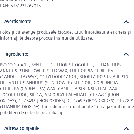
Număr articol dm: 1523156
EAN: 4251232262025
Avertismente
Folosiți cu atenție produsele biocide. Citiți întotdeauna eticheta și
informațiile despre produs înainte de utilizare.
Ingrediente
ISODODECANE, SYNTHETIC FLUORPHLOGOPITE, HELIANTHUS
ANNUUS (SUNFLOWER) SEED WAX, EUPHORBIA CERIFERA
(CANDELILLA) WAX, OCTYLDODECANOL, SHOREA ROBUSTA RESIN,
HELIANTHUS ANNUUS (SUNFLOWER) SEED OIL, COPERNICIA
CERIFERA (CARNAUBA) WAX, CAMELLIA SINENSIS LEAF WAX,
TOCOPHEROL, SILICA, ASCORBYL PALMITATE, CI 77491 (IRON
OXIDES), CI 77492 (IRON OXIDES), CI 77499 (IRON OXIDES), CI 77891
(TITANIUM DIOXIDE). Ingredientele menționate în magazinul online
pot diferi de cele de pe ambalaj.
Adresa companiei