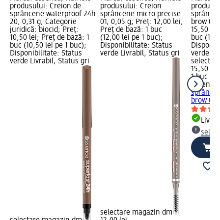
produsului: Creion de
produsului: Creion
produsul
sprâncene waterproof 24h
sprâncene micro precise
sprâncen
20, 0,31 g; Categorie
01, 0,05 g; Preț: 12,00 lei;
brow 01, 
juridică: biocid; Preț:
Preț de bază: 1 buc
15,50 lei
10,50 lei; Preț de bază: 1
(12,00 lei pe 1 buc);
buc (15,5
buc (10,50 lei pe 1 buc);
Disponibilitate: Status
Disponibi
Disponibilitate: Status
verde Livrabil, Status gri
verde Liv
verde Livrabil, Status gri
selectar
15,50 lei
1 buc (15
essence
sprâncen
brow 01,
Livrab
selec
selectare magazin dm