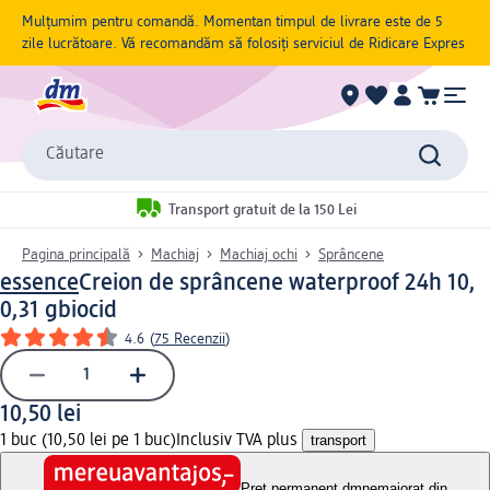
Mulțumim pentru comandă. Momentan timpul de livrare este de 5
zile lucrătoare. Vă recomandăm să folosiți serviciul de Ridicare Expres
Căutare
Transport gratuit de la 150 Lei
Pagina principală
Machiaj
Machiaj ochi
Sprâncene
essence
Creion de sprâncene waterproof 24h 10,
0,31 g
biocid
4.6
(
75 Recenzii
)
10,50 lei
1 buc (10,50 lei pe 1 buc)
Inclusiv TVA plus
transport
Preț permanent dm
nemajorat din