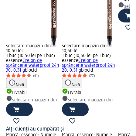
selec
selectare magazin dm
selectare magazin dm
10,50 lei
10,50 lei
1 buc (10,50 lei pe 1 buc)
1 buc (10,50 lei pe 1 buc)
essence
Creion de
essence
Creion de
sprâncene waterproof 24h
sprâncene waterproof 24h
30, 0,31 g
biocid
20, 0,31 g
biocid
(61)
(77)
Notă
Notă
Livrabil
Livrabil
selectare magazin dm
selectare magazin dm
Alți clienți au cumpărat și
Marcă: essence; Numele
Marcă: essence; Numele
Marcă: 