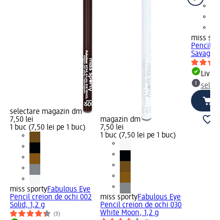
miss spo
Pencil c
Savage, 
Livrab
selec
selectare magazin dm
7,50 lei
magazin dm
1 buc (7,50 lei pe 1 buc)
7,50 lei
1 buc (7,50 lei pe 1 buc)
miss sporty
Fabulous Eye
Pencil creion de ochi 002
miss sporty
Fabulous Eye
Solid, 1,2 g
Pencil creion de ochi 030
White Moon, 1,2 g
(3)