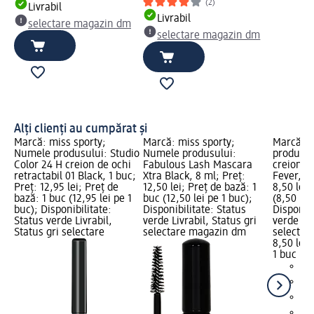
(2)
Livrabil
Livrabil
selectare magazin dm
selectare magazin dm
Alți clienți au cumpărat și
Marcă: miss sporty;
Marcă: miss sporty;
Marcă: 
Numele produsului: Studio
Numele produsului:
produsul
Color 24 H creion de ochi
Fabulous Lash Mascara
creion de
retractabil 01 Black, 1 buc;
Xtra Black, 8 ml; Preț:
Fever, 0,
Preț: 12,95 lei; Preț de
12,50 lei; Preț de bază: 1
8,50 lei;
bază: 1 buc (12,95 lei pe 1
buc (12,50 lei pe 1 buc);
(8,50 lei
buc); Disponibilitate:
Disponibilitate: Status
Disponibi
Status verde Livrabil,
verde Livrabil, Status gri
verde Liv
Status gri selectare
selectare magazin dm
selectar
8,50 lei
1 buc (8,