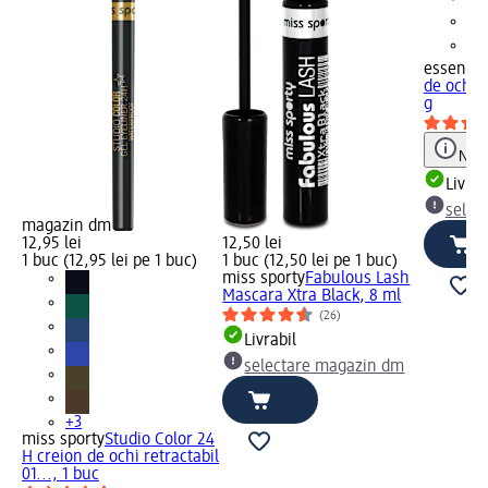
essence
de ochi 0
g
Notă
Livrab
selec
magazin dm
12,95 lei
12,50 lei
1 buc (12,95 lei pe 1 buc)
1 buc (12,50 lei pe 1 buc)
miss sporty
Fabulous Lash
Mascara Xtra Black, 8 ml
(26)
Livrabil
selectare magazin dm
+3
miss sporty
Studio Color 24
H creion de ochi retractabil
01..., 1 buc