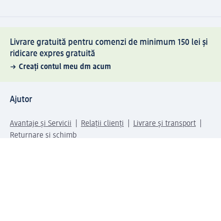
Livrare gratuită pentru comenzi de minimum 150 lei și
ridicare expres gratuită
Creați contul meu dm acum
Ajutor
Avantaje și Servicii
Relații clienți
Livrare și transport
Returnare și schimb
Compania dm
Compania
Responsabilitate
Carieră
Presă
Structura corporativă
Universul produselor dm
Lumea dm