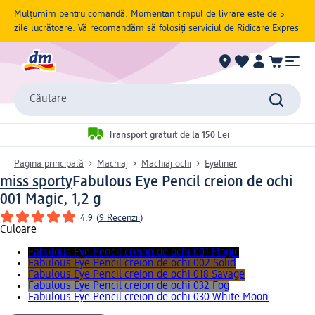
Mulțumim pentru comandă. Momentan timpul de livrare este de 5
zile lucrătoare. Vă recomandăm să folosiți serviciul de Ridicare Expres
Căutare
Transport gratuit de la 150 Lei
Pagina principală
Machiaj
Machiaj ochi
Eyeliner
miss sporty
Fabulous Eye Pencil creion de ochi
001 Magic, 1,2 g
4.9
(
9 Recenzii
)
Culoare
Fabulous Eye Pencil creion de ochi 001 Magic
Fabulous Eye Pencil creion de ochi 002 Solid
Fabulous Eye Pencil creion de ochi 018 Savage
Fabulous Eye Pencil creion de ochi 032 Fog
Fabulous Eye Pencil creion de ochi 030 White Moon