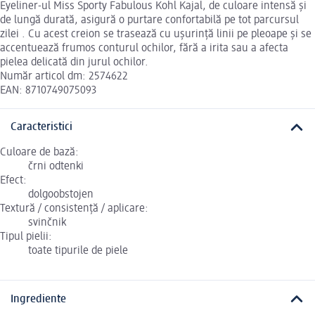
Eyeliner-ul Miss Sporty Fabulous Kohl Kajal, de culoare intensă și
de lungă durată, asigură o purtare confortabilă pe tot parcursul
zilei . Cu acest creion se trasează cu ușurință linii pe pleoape și se
accentuează frumos conturul ochilor, fără a irita sau a afecta
pielea delicată din jurul ochilor.
Număr articol dm: 2574622
EAN: 8710749075093
Caracteristici
Culoare de bază:
črni odtenki
Efect:
dolgoobstojen
Textură / consistență / aplicare:
svinčnik
Tipul pielii:
toate tipurile de piele
Ingrediente