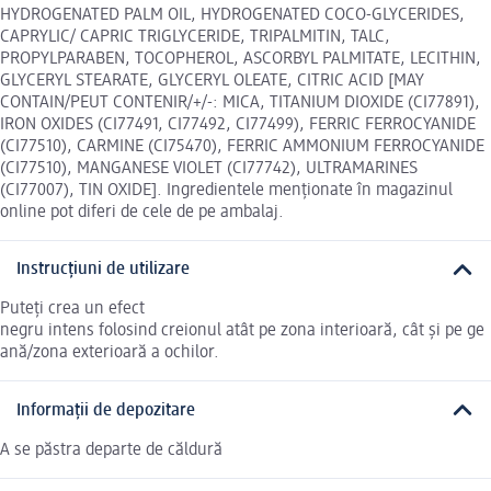
HYDROGENATED PALM OIL, HYDROGENATED COCO-GLYCERIDES,
CAPRYLIC/ CAPRIC TRIGLYCERIDE, TRIPALMITIN, TALC,
PROPYLPARABEN, TOCOPHEROL, ASCORBYL PALMITATE, LECITHIN,
GLYCERYL STEARATE, GLYCERYL OLEATE, CITRIC ACID [MAY
CONTAIN/PEUT CONTENIR/+/-: MICA, TITANIUM DIOXIDE (CI77891),
IRON OXIDES (CI77491, CI77492, CI77499), FERRIC FERROCYANIDE
(CI77510), CARMINE (CI75470), FERRIC AMMONIUM FERROCYANIDE
(CI77510), MANGANESE VIOLET (CI77742), ULTRAMARINES
(CI77007), TIN OXIDE]. Ingredientele menționate în magazinul
online pot diferi de cele de pe ambalaj.
Instrucțiuni de utilizare
Puteți crea un efect
negru intens folosind creionul atât pe zona interioară, cât și pe ge
ană/zona exterioară a ochilor.
Informații de depozitare
A se păstra departe de căldură