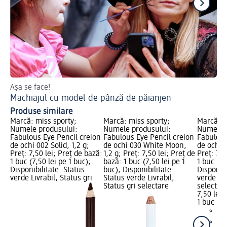
Așa se face!
Loo
Machiajul cu model de pânză de păianjen
Gl
Produse similare
Marcă: miss sporty;
Marcă: miss sporty;
Marcă: m
Numele produsului:
Numele produsului:
Numele p
Fabulous Eye Pencil creion
Fabulous Eye Pencil creion
Fabulous
de ochi 002 Solid, 1,2 g;
de ochi 030 White Moon,
de ochi 0
Preț: 7,50 lei; Preț de bază:
1,2 g; Preț: 7,50 lei; Preț de
Preț: 7,5
1 buc (7,50 lei pe 1 buc);
bază: 1 buc (7,50 lei pe 1
1 buc (7,
Disponibilitate: Status
buc); Disponibilitate:
Disponibi
verde Livrabil, Status gri
Status verde Livrabil,
verde Liv
Status gri selectare
selectar
7,50 lei
1 buc (7,