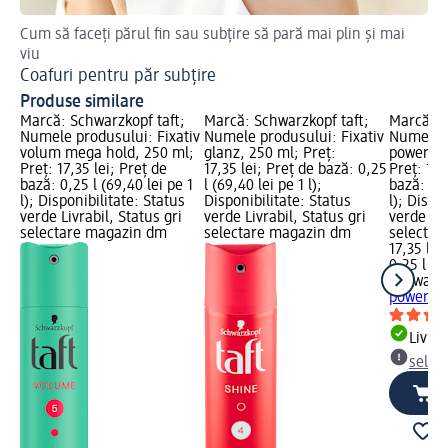
Cum să faceți părul fin sau subțire să pară mai plin și mai
Afl
viu
Re
Coafuri pentru păr subțire
Produse similare
Marcă: Schwarzkopf taft;
Marcă: Schwarzkopf taft;
Marcă: S
Numele produsului: Fixativ
Numele produsului: Fixativ
Numele p
volum mega hold, 250 ml;
glanz, 250 ml; Preț:
power inv
Preț: 17,35 lei; Preț de
17,35 lei; Preț de bază: 0,25
Preț: 17,
bază: 0,25 l (69,40 lei pe 1
l (69,40 lei pe 1 l);
bază: 0,2
l); Disponibilitate: Status
Disponibilitate: Status
l); Dispo
verde Livrabil, Status gri
verde Livrabil, Status gri
verde Liv
selectare magazin dm
selectare magazin dm
selectar
17,35 lei
0,25 l (69
Schwarzk
power in
Livrab
selec