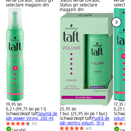
verde Livrabil, Status gri
Status verde Livrabil,
verde Liv
selectare magazin dm
Status gri selectare
selectar
magazin dm
19,95 lei
17,35 lei
0,2 l (99,75 lei pe 1 l)
25,95 lei
0,25 l (69
Schwarzkopf taft
Spumă de
1 buc (25,95 lei pe 1 buc)
Schwarzk
păr power string, 200 ml
Schwarzkopf taft
Pudră de
volum me
păr pentru volum, 10 g
(11)
(67)
Livrabil
Livrab