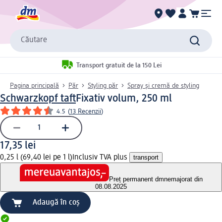
Căutare
Transport gratuit de la 150 Lei
Pagina principală
Păr
Styling păr
Spray și cremă de styling
Schwarzkopf taft
Fixativ volum, 250 ml
4.5
(
13 Recenzii
)
17,35 lei
0,25 l (69,40 lei pe 1 l)
Inclusiv TVA plus
transport
Preț permanent dm
nemajorat din
08.08.2025
Adaugă în coș