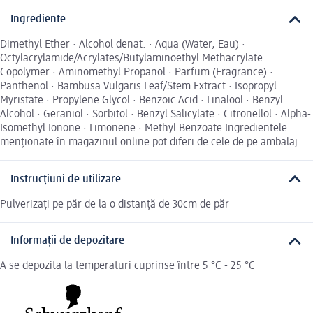
Ingrediente
Dimethyl Ether · Alcohol denat. · Aqua (Water, Eau) ·
Octylacrylamide/Acrylates/Butylaminoethyl Methacrylate
Copolymer · Aminomethyl Propanol · Parfum (Fragrance) ·
Panthenol · Bambusa Vulgaris Leaf/Stem Extract · Isopropyl
Myristate · Propylene Glycol · Benzoic Acid · Linalool · Benzyl
Alcohol · Geraniol · Sorbitol · Benzyl Salicylate · Citronellol · Alpha-
Isomethyl Ionone · Limonene · Methyl Benzoate Ingredientele
menționate în magazinul online pot diferi de cele de pe ambalaj.
Instrucțiuni de utilizare
Pulverizați pe păr de la o distanță de 30cm de păr
Informații de depozitare
A se depozita la temperaturi cuprinse între 5 °C - 25 °C