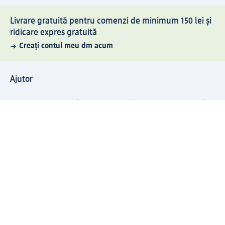
Livrare gratuită pentru comenzi de minimum 150 lei și
ridicare expres gratuită
Creați contul meu dm acum
Ajutor
Avantaje și Servicii
Relații clienți
Livrare și transport
Returnare și schimb
Compania dm
Compania
Responsabilitate
Carieră
Presă
Structura corporativă
Universul produselor dm
Lumea dm