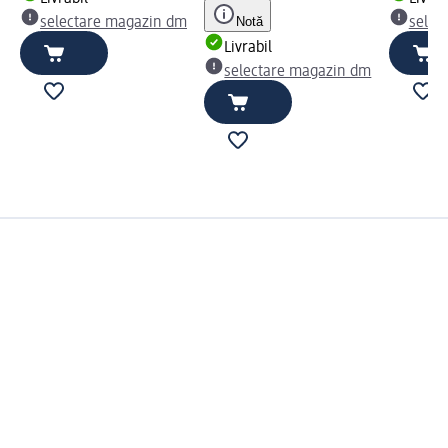
Notă
selectare magazin dm
selec
Livrabil
selectare magazin dm