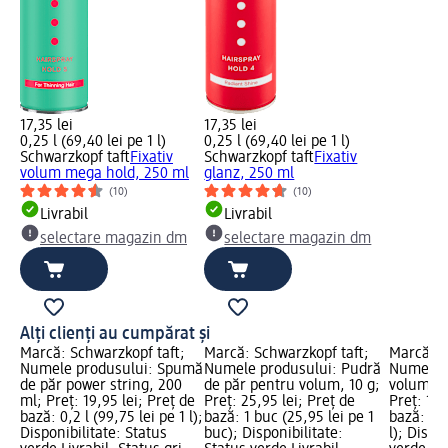
17,35 lei
17,35 lei
0,25 l (69,40 lei pe 1 l)
0,25 l (69,40 lei pe 1 l)
Schwarzkopf taft
Fixativ
Schwarzkopf taft
Fixativ
volum mega hold, 250 ml
glanz, 250 ml
(10)
(10)
Livrabil
Livrabil
selectare magazin dm
selectare magazin dm
Alți clienți au cumpărat și
Marcă: Schwarzkopf taft;
Marcă: Schwarzkopf taft;
Marcă: S
Numele produsului: Spumă
Numele produsului: Pudră
Numele p
de păr power string, 200
de păr pentru volum, 10 g;
volum me
ml; Preț: 19,95 lei; Preț de
Preț: 25,95 lei; Preț de
Preț: 17,
bază: 0,2 l (99,75 lei pe 1 l);
bază: 1 buc (25,95 lei pe 1
bază: 0,2
Disponibilitate: Status
buc); Disponibilitate:
l); Dispo