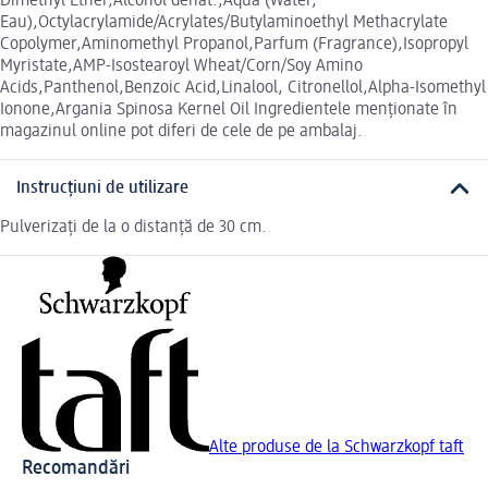
Dimethyl Ether,Alcohol denat.,Aqua (Water,
Eau),Octylacrylamide/Acrylates/Butylaminoethyl Methacrylate
Copolymer,Aminomethyl Propanol,Parfum (Fragrance),Isopropyl
Myristate,AMP-Isostearoyl Wheat/Corn/Soy Amino
Acids,Panthenol,Benzoic Acid,Linalool, Citronellol,Alpha-Isomethyl
Ionone,Argania Spinosa Kernel Oil Ingredientele menționate în
magazinul online pot diferi de cele de pe ambalaj.
Instrucțiuni de utilizare
Pulverizați de la o distanță de 30 cm.
Alte produse de la Schwarzkopf taft
Recomandări