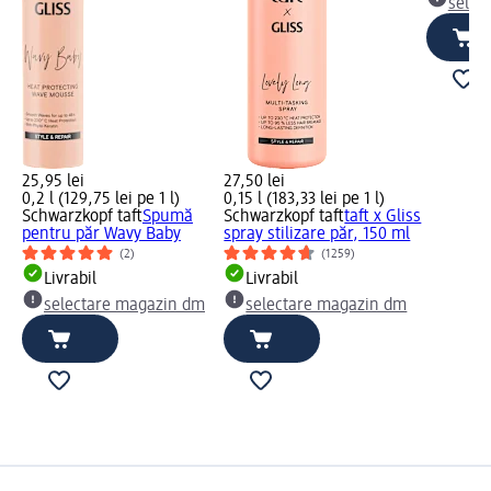
selec
25,95 lei
27,50 lei
0,2 l (129,75 lei pe 1 l)
0,15 l (183,33 lei pe 1 l)
Schwarzkopf taft
Spumă
Schwarzkopf taft
taft x Gliss
pentru păr Wavy Baby
spray stilizare păr, 150 ml
(2)
(1259)
Livrabil
Livrabil
selectare magazin dm
selectare magazin dm