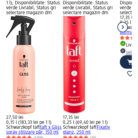
1 l); Disponibilitate: Status
Disponibilitate: Status
Disponibi
verde Livrabil, Status gri
verde Livrabil, Status gri
verde Liv
selectare magazin dm
selectare magazin dm
selectar
17,35 lei
0,25 l (69
Schwarzk
ultimate
Livrab
selec
27,50 lei
17,35 lei
0,15 l (183,33 lei pe 1 l)
0,25 l (69,40 lei pe 1 l)
Schwarzkopf taft
taft x Gliss
Schwarzkopf taft
Fixativ
spray stilizare păr, 150 ml
glanz, 250 ml