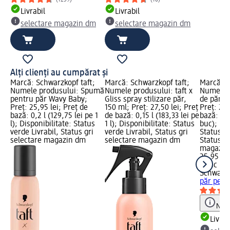
(1259)
(10)
Livrabil
Livrabil
selectare magazin dm
selectare magazin dm
Alți clienți au cumpărat și
Marcă: Schwarzkopf taft;
Marcă: Schwarzkopf taft;
Marcă: S
Numele produsului: Spumă
Numele produsului: taft x
Numele p
pentru păr Wavy Baby;
Gliss spray stilizare păr,
de păr p
Preț: 25,95 lei; Preț de
150 ml; Preț: 27,50 lei; Preț
Preț: 25,
bază: 0,2 l (129,75 lei pe 1
de bază: 0,15 l (183,33 lei pe
bază: 1 b
l); Disponibilitate: Status
1 l); Disponibilitate: Status
buc); Dis
verde Livrabil, Status gri
verde Livrabil, Status gri
Status ve
selectare magazin dm
selectare magazin dm
Status gr
magazin
25,95 lei
1 buc (25
Schwarzk
păr pent
Notă
Livrab