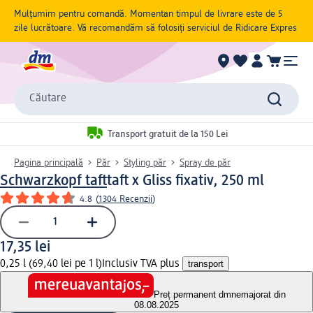
Mulțumim pentru comandă. Momentan timpul de livrare este de 5
zile lucrătoare. Vă recomandăm să folosiți serviciul de Ridicare Expres
Căutare
Transport gratuit de la 150 Lei
Pagina principală
Păr
Styling păr
Spray de păr
Schwarzkopf taft
taft x Gliss fixativ, 250 ml
4.8
(
1304 Recenzii
)
17,35 lei
0,25 l (69,40 lei pe 1 l)
Inclusiv TVA plus
transport
Preț permanent dm
nemajorat din
08.08.2025