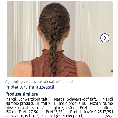
Așa puteți crea această coafură clasică
O 
Împletitură franțuzească
Co
Produse similare
Marcă: Schwarzkopf taft;
Marcă: Schwarzkopf taft;
Marcă: S
Numele produsului: taft x
Numele produsului: Fixativ
Numele p
Gliss spray stilizare păr,
glanz, 250 ml; Preț:
ultimate
150 ml; Preț: 27,50 lei; Preț
17,35 lei; Preț de bază: 0,25
17,35 lei
de bază: 0,15 l (183,33 lei pe
l (69,40 lei pe 1 l);
l (69,40 l