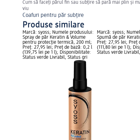
Cum să faceți părul fin sau subțire să pară mai plin și m
viu
Coafuri pentru păr subțire
Produse similare
Marcă: syoss; Numele produsului:
Marcă: syoss; Numel
Spray de păr Keratin & Volume
Spumă de păr Kerati
pentru protecție termică, 200 ml;
Preț: 27,95 lei; Preț 
Preț: 27,95 lei; Preț de bază: 0,2 l
(111,80 lei pe 1 l); Di
(139,75 lei pe 1 l); Disponibilitate:
Status verde Livrabil
Status verde Livrabil, Status gri