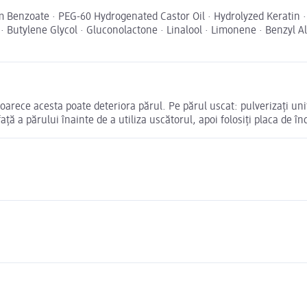
m Benzoate · PEG-60 Hydrogenated Castor Oil · Hydrolyzed Keratin · 
Butylene Glycol · Gluconolactone · Linalool · Limonene · Benzyl Alc
oarece acesta poate deteriora părul. Pe părul uscat: pulverizați uni
ă a părului înainte de a utiliza uscătorul, apoi folosiți placa de în