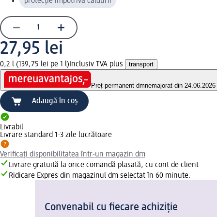
protecție împotriva căldurii
27,95 lei
0,2 l (139,75 lei pe 1 l)
Inclusiv TVA plus
transport
Preț permanent dm
nemajorat din 24.06.2026
Adaugă în coș
Livrabil
Livrare standard 1-3 zile lucrătoare
Verificați disponibilitatea într-un magazin dm
Livrare gratuită la orice comandă plasată, cu cont de client
Ridicare Expres din magazinul dm selectat în 60 minute.
Convenabil cu fiecare achiziție