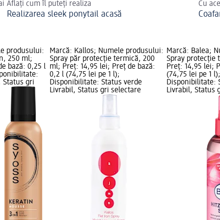
ai
Aflați cum îl puteți realiza
Cu ace
Realizarea sleek ponytail acasă
Coafa
e produsului:
Marcă: Kallos; Numele produsului:
Marcă: Balea; N
n, 250 ml;
Spray păr protecție termică, 200
Spray protecție 
de bază: 0,25 l
ml; Preț: 14,95 lei; Preț de bază:
Preț: 14,95 lei; 
sponibilitate:
0,2 l (74,75 lei pe 1 l);
(74,75 lei pe 1 l
, Status gri
Disponibilitate: Status verde
Disponibilitate:
Livrabil, Status gri selectare
Livrabil, Status 