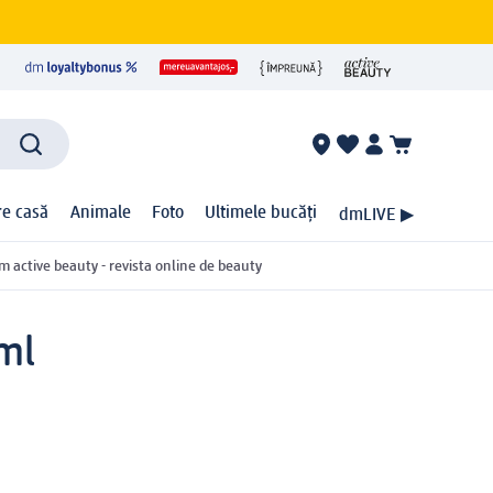
ire casă
Animale
Foto
Ultimele bucăți
dmLIVE ▶
m active beauty - revista online de beauty
 ml