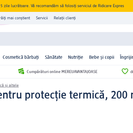
zile lucrătoare. Vă recomandăm să folosiți serviciul de Ridicare Expres
răiți mai conștient
Servicii
Relații clienți
Cosmetică bărbați
Sănătate
Nutriție
Bebe și copii
Îngrij
Cumpărături online MEREUAVANTAJOASE
d
că și altele
entru protecție termică, 200