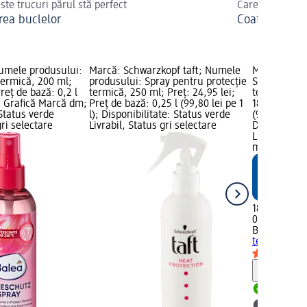
ste trucuri părul stă perfect
Care vi se potr
rea buclelor
Coafuri cu br
umele produsului:
Marcă: Schwarzkopf taft; Numele
Marcă: Bale
termică, 200 ml;
produsului: Spray pentru protecție
Spray de pă
Preț de bază: 0,2 l
termică, 250 ml; Preț: 24,95 lei;
termică Ultr
); Grafică Marcă dm;
Preț de bază: 0,25 l (99,80 lei pe 1
18,95 lei; P
 Status verde
l); Disponibilitate: Status verde
(94,75 lei p
gri selectare
Livrabil, Status gri selectare
Disponibilit
Livrabil, St
magazin d
18,95 lei
0,2 l (94,75 
Balea
Spray 
termică Ultr
Notă
Livrabil