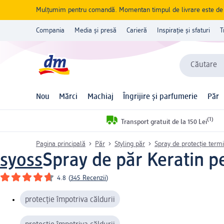
Mulțumim pentru comandă. Momentan timpul de livrare este de 5 
Compania
Media și presă
Carieră
Inspirație și sfaturi
T
Căutare
Nou
Mărci
Machiaj
Îngrijire și parfumerie
Păr
(1)
Transport gratuit de la 150 Lei
Pagina principală
Păr
Styling păr
Spray de protecție termi
syoss
Spray de păr Keratin p
4.8
(
345 Recenzii
)
protecție împotriva căldurii