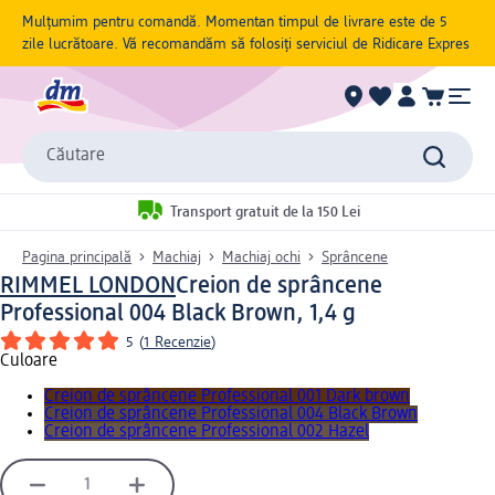
Mulțumim pentru comandă. Momentan timpul de livrare este de 5
zile lucrătoare. Vă recomandăm să folosiți serviciul de Ridicare Expres
Căutare
Transport gratuit de la 150 Lei
Pagina principală
Machiaj
Machiaj ochi
Sprâncene
RIMMEL LONDON
Creion de sprâncene
Professional 004 Black Brown, 1,4 g
5
(
1 Recenzie
)
Culoare
Creion de sprâncene Professional 001 Dark brown
Creion de sprâncene Professional 004 Black Brown
Creion de sprâncene Professional 002 Hazel