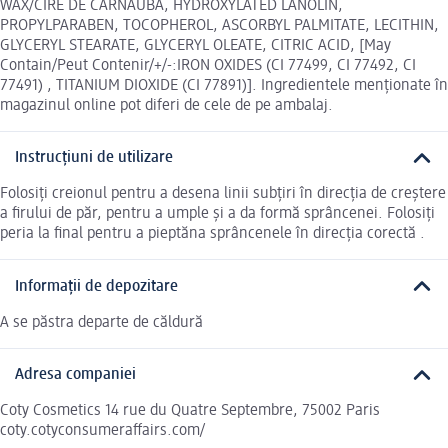
WAX/CIRE DE CARNAUBA, HYDROXYLATED LANOLIN,
PROPYLPARABEN, TOCOPHEROL, ASCORBYL PALMITATE, LECITHIN,
GLYCERYL STEARATE, GLYCERYL OLEATE, CITRIC ACID, [May
Contain/Peut Contenir/+/-:IRON OXIDES (CI 77499, CI 77492, CI
77491) , TITANIUM DIOXIDE (CI 77891)]. Ingredientele menționate în
magazinul online pot diferi de cele de pe ambalaj.
Instrucțiuni de utilizare
Folosiți creionul pentru a desena linii subțiri în direcția de creștere
a firului de păr, pentru a umple și a da formă sprâncenei. Folosiți
peria la final pentru a pieptăna sprâncenele în direcția corectă .
Informații de depozitare
A se păstra departe de căldură
Adresa companiei
Coty Cosmetics 14 rue du Quatre Septembre, 75002 Paris
coty.cotyconsumeraffairs.com/