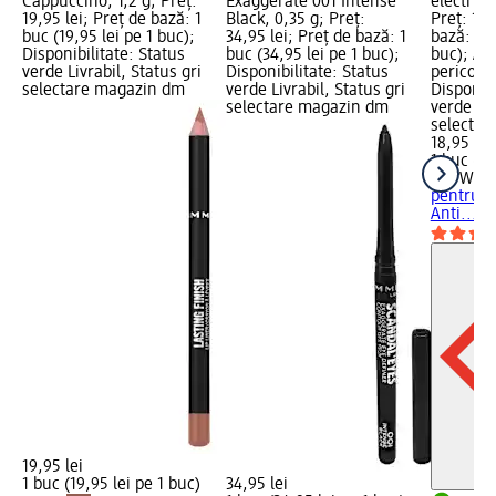
Cappuccino, 1,2 g; Preț:
Exaggerate 001 Intense
electric 
19,95 lei; Preț de bază: 1
Black, 0,35 g; Preț:
Preț: 18,
buc (19,95 lei pe 1 buc);
34,95 lei; Preț de bază: 1
bază: 1 b
Disponibilitate: Status
buc (34,95 lei pe 1 buc);
buc); Av
verde Livrabil, Status gri
Disponibilitate: Status
pericol: i
selectare magazin dm
verde Livrabil, Status gri
Disponibi
selectare magazin dm
verde Liv
selectar
18,95 lei
1 buc (18
AIR WIC
pentru a
Anti..., 
19,95 lei
1 buc (19,95 lei pe 1 buc)
34,95 lei