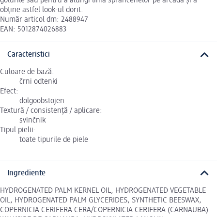
golurile sau pentru a alungi linia sprâncenelor pe arcadă și a
obține astfel look-ul dorit.
Număr articol dm: 2488947
EAN: 5012874026883
Caracteristici
Culoare de bază:
črni odtenki
Efect:
dolgoobstojen
Textură / consistență / aplicare:
svinčnik
Tipul pielii:
toate tipurile de piele
Ingrediente
HYDROGENATED PALM KERNEL OIL, HYDROGENATED VEGETABLE
OIL, HYDROGENATED PALM GLYCERIDES, SYNTHETIC BEESWAX,
COPERNICIA CERIFERA CERA/COPERNICIA CERIFERA (CARNAUBA)