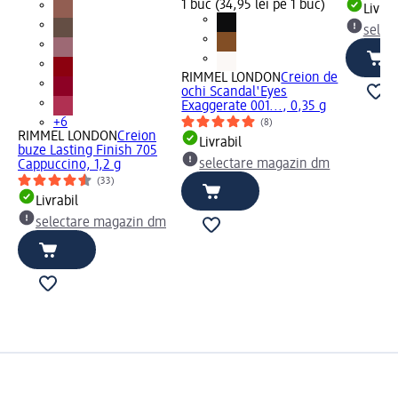
1 buc (34,95 lei pe 1 buc)
Livrab
selec
RIMMEL LONDON
Creion de
ochi Scandal'Eyes
Exaggerate 001..., 0,35 g
+6
(8)
RIMMEL LONDON
Creion
Livrabil
buze Lasting Finish 705
selectare magazin dm
Cappuccino, 1,2 g
(33)
Livrabil
selectare magazin dm