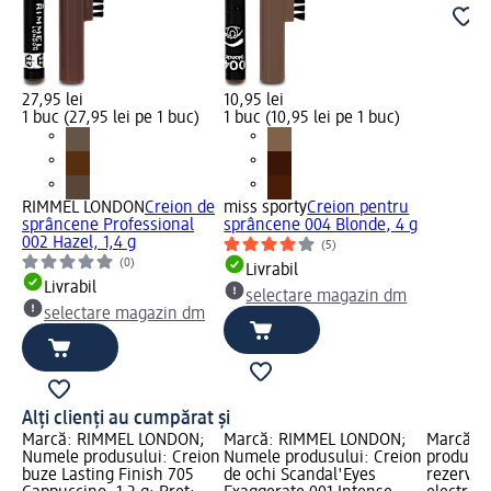
27,95 lei
10,95 lei
1 buc (27,95 lei pe 1 buc)
1 buc (10,95 lei pe 1 buc)
RIMMEL LONDON
Creion de
miss sporty
Creion pentru
sprâncene Professional
sprâncene 004 Blonde, 4 g
002 Hazel, 1,4 g
(5)
(0)
Livrabil
Livrabil
selectare magazin dm
selectare magazin dm
Alți clienți au cumpărat și
Marcă: RIMMEL LONDON;
Marcă: RIMMEL LONDON;
Marcă: 
Numele produsului: Creion
Numele produsului: Creion
produsul
buze Lasting Finish 705
de ochi Scandal'Eyes
rezervă 