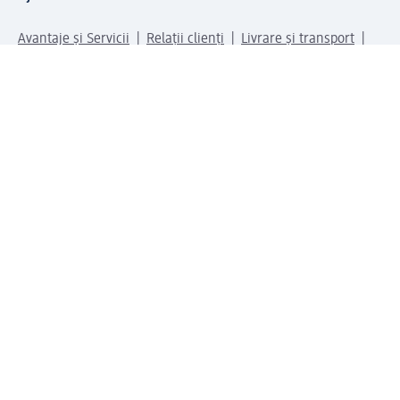
Avantaje și Servicii
Relații clienți
Livrare și transport
Returnare și schimb
Compania dm
Compania
Responsabilitate
Carieră
Presă
Structura corporativă
Universul produselor dm
Lumea dm
Metode de plată