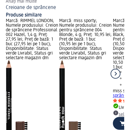
Aflați mai multe
Des
Creioane de sprâncene
Cr
Produse similare
Marcă: RIMMEL LONDON;
Marcă: miss sporty;
Marcă: m
Numele produsului: Creion
Numele produsului: Creion
Numele p
de sprâncene Professional
pentru sprâncene 004
pentru s
002 Hazel, 1,4 g; Preț:
Blonde, 4 g; Preț: 10,95 lei;
Black, 4 
27,95 lei; Preț de bază: 1
Preț de bază: 1 buc
Preț de 
buc (27,95 lei pe 1 buc);
(10,95 lei pe 1 buc);
(10,50 le
Disponibilitate: Status
Disponibilitate: Status
Disponibi
verde Livrabil, Status gri
verde Livrabil, Status gri
verde Liv
selectare magazin dm
selectare magazin dm
selectar
10,50 lei
1 buc (10
miss spo
sprâncen
Livrab
selec