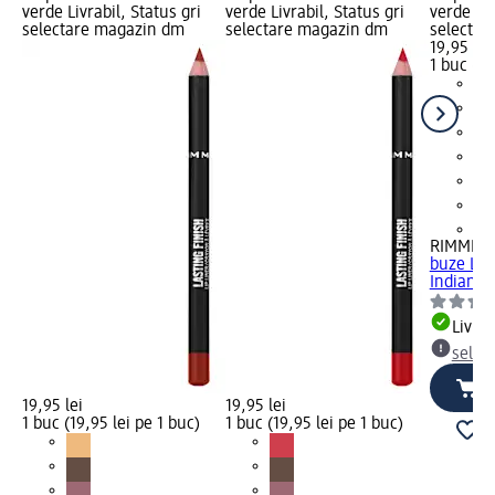
verde Livrabil, Status gri
verde Livrabil, Status gri
verde Liv
selectare magazin dm
selectare magazin dm
selectar
19,95 lei
1 buc (19
+6
RIMMEL
buze Las
Indian Pi
Livrab
selec
19,95 lei
19,95 lei
1 buc (19,95 lei pe 1 buc)
1 buc (19,95 lei pe 1 buc)