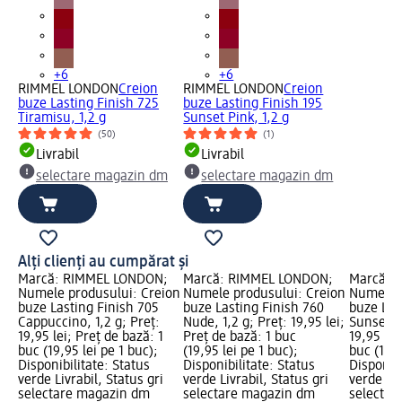
+6
+6
RIMMEL LONDON
Creion
RIMMEL LONDON
Creion
buze Lasting Finish 725
buze Lasting Finish 195
Tiramisu, 1,2 g
Sunset Pink, 1,2 g
(50)
(1)
Livrabil
Livrabil
selectare magazin dm
selectare magazin dm
Alți clienți au cumpărat și
Marcă: RIMMEL LONDON;
Marcă: RIMMEL LONDON;
Marcă: 
Numele produsului: Creion
Numele produsului: Creion
Numele p
buze Lasting Finish 705
buze Lasting Finish 760
buze Las
Cappuccino, 1,2 g; Preț:
Nude, 1,2 g; Preț: 19,95 lei;
Sunset Pi
19,95 lei; Preț de bază: 1
Preț de bază: 1 buc
19,95 lei
buc (19,95 lei pe 1 buc);
(19,95 lei pe 1 buc);
buc (19,9
Disponibilitate: Status
Disponibilitate: Status
Disponibi
verde Livrabil, Status gri
verde Livrabil, Status gri
verde Liv
selectare magazin dm
selectare magazin dm
selectar