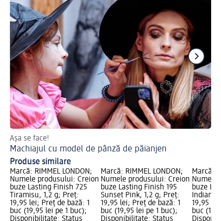
Așa se face!
Des
Machiajul cu model de pânză de păianjen
Cr
Produse similare
Marcă: RIMMEL LONDON;
Marcă: RIMMEL LONDON;
Marcă: 
Numele produsului: Creion
Numele produsului: Creion
Numele p
buze Lasting Finish 725
buze Lasting Finish 195
buze Las
Tiramisu, 1,2 g; Preț:
Sunset Pink, 1,2 g; Preț:
Indian Pi
19,95 lei; Preț de bază: 1
19,95 lei; Preț de bază: 1
19,95 lei
buc (19,95 lei pe 1 buc);
buc (19,95 lei pe 1 buc);
buc (19,9
Disponibilitate: Status
Disponibilitate: Status
Disponibi