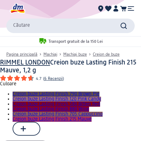
Căutare
Transport gratuit de la 150 Lei
Pagina principală
Machiaj
Machiaj buze
Creion de buze
RIMMEL LONDON
Creion buze Lasting Finish 215
Mauve, 1,2 g
4.7
(
6 Recenzii
)
Culoare
Creion buze Lasting Finish 790 Brown Pie
Creion buze Lasting Finish 120 Pink Candy
Creion buze Lasting Finish 580 Bitten Red
Creion buze Lasting Finish 880 Wine
Creion buze Lasting Finish 705 Cappuccino
Creion buze Lasting Finish 215 Mauve