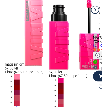
+1
MAYBELL
YORK
Sup
ruj lichi
Notă
Livrab
magazin dm
67,50 lei
selec
1 buc (67,50 lei pe 1 buc)
67,50 lei
1 buc (67,50 lei pe 1 buc)