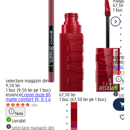
magazin
67,50 lei
1 buc (67
+1
MAYBELL
YORK
Sup
ruj lichi
selectare magazin dm
Notă
9,50 lei
Livrab
1 buc (9,50 lei pe 1 buc)
essence
Creion buze 8h
67,50 lei
selec
matte comfort 19, 0,3 g
1 buc (67,50 lei pe 1 buc)
(63)
Notă
Livrabil
selectare magazin dm