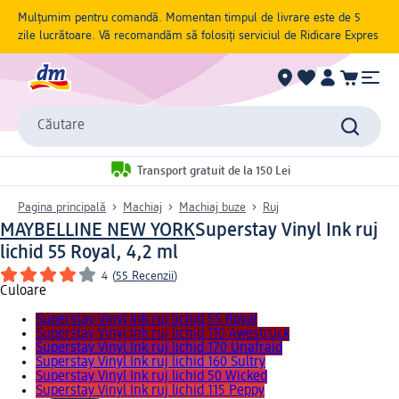
Mulțumim pentru comandă. Momentan timpul de livrare este de 5
zile lucrătoare. Vă recomandăm să folosiți serviciul de Ridicare Expres
Căutare
Transport gratuit de la 150 Lei
Pagina principală
Machiaj
Machiaj buze
Ruj
MAYBELLINE NEW YORK
Superstay Vinyl Ink ruj
lichid 55 Royal, 4,2 ml
4
(
55 Recenzii
)
Culoare
Superstay Vinyl Ink ruj lichid 55 Royal
Superstay Vinyl Ink ruj lichid 110 Awestruck
Superstay Vinyl Ink ruj lichid 170 Unafraid
Superstay Vinyl Ink ruj lichid 160 Sultry
Superstay Vinyl Ink ruj lichid 50 Wicked
Superstay Vinyl Ink ruj lichid 115 Peppy