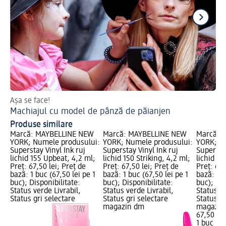
Așa se face!
Ha
Machiajul cu model de pânză de păianjen
Ma
Produse similare
Marcă: MAYBELLINE NEW
Marcă: MAYBELLINE NEW
Marcă: 
YORK; Numele produsului:
YORK; Numele produsului:
YORK; N
Superstay Vinyl Ink ruj
Superstay Vinyl Ink ruj
Superstay
lichid 155 Upbeat, 4,2 ml;
lichid 150 Striking, 4,2 ml;
lichid 16
Preț: 67,50 lei; Preț de
Preț: 67,50 lei; Preț de
Preț: 67,
bază: 1 buc (67,50 lei pe 1
bază: 1 buc (67,50 lei pe 1
bază: 1 b
buc); Disponibilitate:
buc); Disponibilitate:
buc); Dis
Status verde Livrabil,
Status verde Livrabil,
Status ve
Status gri selectare
Status gri selectare
Status gr
magazin dm
magazin
67,50 lei
1 buc (67