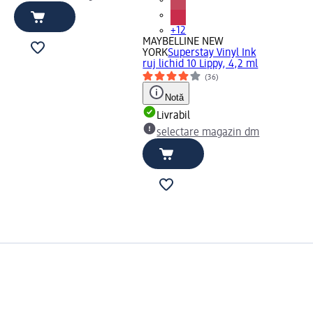
+12
MAYBELLINE NEW
YORK
Superstay Vinyl Ink
ruj lichid 10 Lippy, 4,2 ml
(36)
Notă
Livrabil
selectare magazin dm