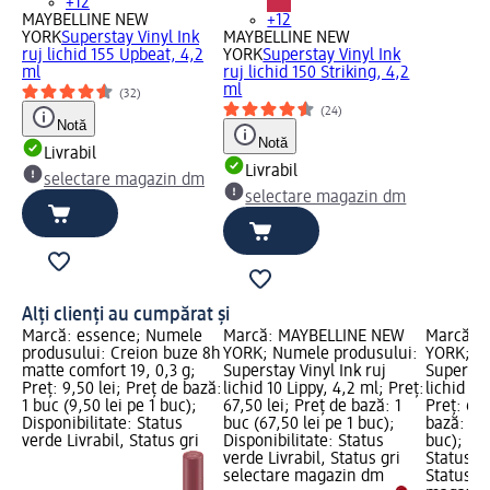
+12
MAYBELLINE NEW
+12
YORK
Superstay Vinyl Ink
MAYBELLINE NEW
ruj lichid 155 Upbeat, 4,2
YORK
Superstay Vinyl Ink
ml
ruj lichid 150 Striking, 4,2
ml
(32)
(24)
Notă
Notă
Livrabil
Livrabil
selectare magazin dm
selectare magazin dm
Alți clienți au cumpărat și
Marcă: essence; Numele
Marcă: MAYBELLINE NEW
Marcă: 
produsului: Creion buze 8h
YORK; Numele produsului:
YORK; N
matte comfort 19, 0,3 g;
Superstay Vinyl Ink ruj
Superstay
Preț: 9,50 lei; Preț de bază:
lichid 10 Lippy, 4,2 ml; Preț:
lichid 40
1 buc (9,50 lei pe 1 buc);
67,50 lei; Preț de bază: 1
Preț: 67,
Disponibilitate: Status
buc (67,50 lei pe 1 buc);
bază: 1 b
verde Livrabil, Status gri
Disponibilitate: Status
buc); Dis
verde Livrabil, Status gri
Status ve
selectare magazin dm
Status gr