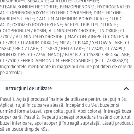
DIISOPROPYL SEBACATE; ACRYLATES COPOLYMER;
STEARALKONIUM HECTORITE; BENZOPHENONE1; HYDROGENATED
ACETOPHENONE/OXYMETHYLENE COPOLYMER; DIMETHICONE;
BARIUM SULFATE; CALCIUM ALUMINUM BOROSILICATE; CITRIC
ACID; OXIDIZED POLYETHYLENE; ACETYL TRIBUTYL CITRATE;
COLOPHONIUM / ROSIN; ALUMINUM HYDROXIDE; TIN OXIDE; CI
77002 / ALUMINUM HYDROXIDE. [ MAY CONTAIN/PEUT CONTENIR:
CI 77891 / TITANIUM DIOXIDE; MICA; CI 19140 / YELLOW 5 LAKE; CI
15850 / RED 7 LAKE; CI 15850 / RED 6 LAKE; CI 77491, CI 77499 /
IRON OXIDES; CI 77266 [NANO] / BLACK 2; CI 15880 / RED 34 LAKE;
CI 77510 / FERRIC AMMONIUM FERROCYANIDE ] (F.I.L. Z288858/1)
Ingredientele menționate în magazinul online pot diferi de cele de
pe ambalaj.
Instrucțiuni de utilizare
Pasul 1. Agitați produsul înainte de utilizare pentru cel puțin 5s.
Aplicați rujul în culoarea aleasă, începând cu V-ul buzelor și
urmând forma buzei, spre coltul gurii. Apoi colorați întreagă buza
superioară. Pasul 2. Repetați aceeași procedura trasând conturul
buzei inferioare, apoi acoperiți întreagă suprafață. Lăsați produsul
să se usuce timp de 45s.