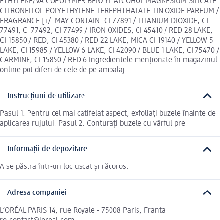
ETHYLENE/VA COPOLYMER BENZYL ALCOHOL MAGNESIUM SILICATE
CITRONELLOL POLYETHYLENE TEREPHTHALATE TIN OXIDE PARFUM /
FRAGRANCE [+/- MAY CONTAIN: CI 77891 / TITANIUM DIOXIDE, CI
77491, CI 77492, CI 77499 / IRON OXIDES, CI 45410 / RED 28 LAKE,
CI 15850 / RED, CI 45380 / RED 22 LAKE, MICA CI 19140 / YELLOW 5
LAKE, CI 15985 / YELLOW 6 LAKE, CI 42090 / BLUE 1 LAKE, CI 75470 /
CARMINE, CI 15850 / RED 6 Ingredientele menționate în magazinul
online pot diferi de cele de pe ambalaj.
Instrucțiuni de utilizare
Pasul 1. Pentru cel mai catifelat aspect, exfoliați buzele înainte de
aplicarea rujului. Pasul 2. Conturați buzele cu vârful pre
Informații de depozitare
A se păstra într-un loc uscat și răcoros.
Adresa companiei
L’ORÉAL PARIS 14, rue Royale - 75008 Paris, Franta