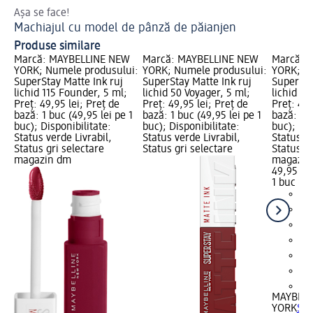
Așa se face!
Ha
Machiajul cu model de pânză de păianjen
Ma
Produse similare
Marcă: MAYBELLINE NEW
Marcă: MAYBELLINE NEW
Marcă: 
YORK; Numele produsului:
YORK; Numele produsului:
YORK; N
SuperStay Matte Ink ruj
SuperStay Matte Ink ruj
SuperSta
lichid 115 Founder, 5 ml;
lichid 50 Voyager, 5 ml;
lichid 05
Preț: 49,95 lei; Preț de
Preț: 49,95 lei; Preț de
Preț: 49,
bază: 1 buc (49,95 lei pe 1
bază: 1 buc (49,95 lei pe 1
bază: 1 b
buc); Disponibilitate:
buc); Disponibilitate:
buc); Dis
Status verde Livrabil,
Status verde Livrabil,
Status ve
Status gri selectare
Status gri selectare
Status gr
magazin dm
magazin
49,95 lei
1 buc (49
+2
MAYBELL
YORK
Sup