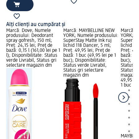
Alți clienți au cumpărat și
Marcă: Dove; Numele
Marcă: MAYBELLINE NEW
Marcă: 
produsului: Deodorant
YORK; Numele produsului:
YORK; N
spray gofresh, 150 ml;
SuperStay Matte Ink ruj
SuperSta
Preț: 24,15 lei; Preț de
lichid 118 Dancer, 5 ml;
lichid 05
bază: 0,15 l (161,00 lei pe 1
Preț: 49,95 lei; Preț de
Preț: 49,
l); Disponibilitate: Status
bază: 1 buc (49,95 lei pe 1
bază: 1 b
verde Livrabil, Status gri
buc); Disponibilitate:
buc); Dis
selectare magazin dm
Status verde Livrabil,
Status ve
Status gri selectare
Status gr
magazin dm
magazin
49,95 lei
1 buc (49
+2
MAYBELL