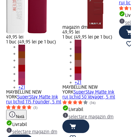
ruj lichi
Livrab
selec
magazin dm
49,95 lei
49,95 lei
1 buc (49,95 lei pe 1 buc)
1 buc (49,95 lei pe 1 buc)
+21
+21
MAYBELLINE NEW
MAYBELLINE NEW
YORK
SuperStay Matte Ink
YORK
SuperStay Matte Ink
ruj lichid 50 Voyager, 5 ml
ruj lichid 115 Founder, 5 ml
(36)
(3)
Livrabil
Notă
selectare magazin dm
Livrabil
selectare magazin dm