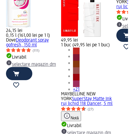
YORK
Sup
ruj lichi
Livrab
selec
24,15 lei
0,15 l (161,00 lei pe 1 l)
Dove
Deodorant spray
49,95 lei
gofresh, 150 ml
1 buc (49,95 lei pe 1 buc)
(111)
Livrabil
selectare magazin dm
+21
MAYBELLINE NEW
YORK
SuperStay Matte Ink
ruj lichid 118 Dancer, 5 ml
(27)
Notă
Livrabil
selectare magazin dm