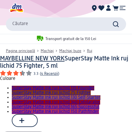
Căutare
Transport gratuit de la 150 Lei
Pagina principală
Machiaj
Machiaj buze
Ruj
MAYBELLINE NEW YORK
SuperStay Matte Ink ruj
lichid 75 Fighter, 5 ml
3.3
(
4 Recenzii
)
Culoare
SuperStay Matte Ink ruj lichid 115 Founder
SuperStay Matte Ink ruj lichid 75 Fighter
SuperStay Matte Ink ruj lichid 130 Self-Starter
SuperStay Matte Ink ruj lichid 340 Exhilarator
SuperStay Matte Ink ruj lichid 165 Successful
SuperStay Matte Ink ruj lichid 150 Pathfinder