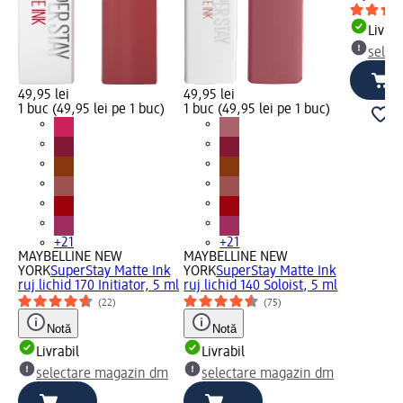
Livrab
selec
49,95 lei
49,95 lei
1 buc (49,95 lei pe 1 buc)
1 buc (49,95 lei pe 1 buc)
+21
+21
MAYBELLINE NEW
MAYBELLINE NEW
YORK
SuperStay Matte Ink
YORK
SuperStay Matte Ink
ruj lichid 170 Initiator, 5 ml
ruj lichid 140 Soloist, 5 ml
(22)
(75)
Notă
Notă
Livrabil
Livrabil
selectare magazin dm
selectare magazin dm