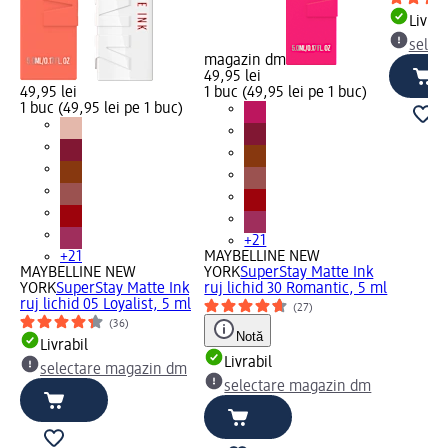
Livrab
selec
magazin dm
49,95 lei
49,95 lei
1 buc (49,95 lei pe 1 buc)
1 buc (49,95 lei pe 1 buc)
+21
+21
MAYBELLINE NEW
MAYBELLINE NEW
YORK
SuperStay Matte Ink
YORK
SuperStay Matte Ink
ruj lichid 30 Romantic, 5 ml
ruj lichid 05 Loyalist, 5 ml
(27)
(36)
Notă
Livrabil
Livrabil
selectare magazin dm
selectare magazin dm