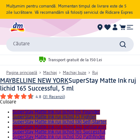
Mulțumim pentru comandă. Momentan timpul de livrare este de 5
zile lucrătoare. Vă recomandăm să folosiți serviciul de Ridicare Expres
Căutare
Transport gratuit de la 150 Lei
Pagina principală
Machiaj
Machiaj buze
Ruj
MAYBELLINE NEW YORK
SuperStay Matte Ink ruj
lichid 165 Successful, 5 ml
4.8
(
31 Recenzii
)
Culoare
SuperStay Matte Ink ruj lichid 115 Founder
SuperStay Matte Ink ruj lichid 75 Fighter
SuperStay Matte Ink ruj lichid 130 Self-Starter
SuperStay Matte Ink ruj lichid 340 Exhilarator
SuperStay Matte Ink ruj lichid 165 Successful
SuperStay Matte Ink ruj lichid 150 Pathfinder