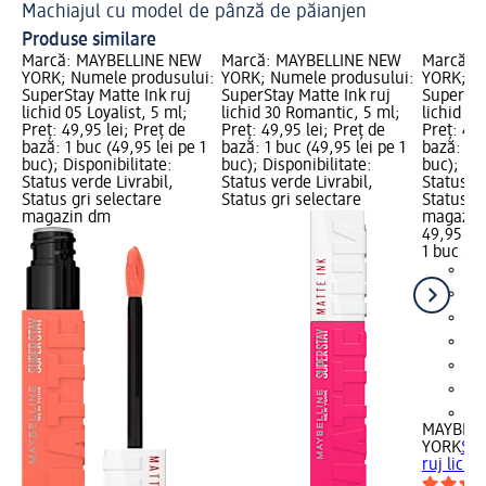
Machiajul cu model de pânză de păianjen
Ma
Produse similare
Marcă: MAYBELLINE NEW
Marcă: MAYBELLINE NEW
Marcă: 
YORK; Numele produsului:
YORK; Numele produsului:
YORK; N
SuperStay Matte Ink ruj
SuperStay Matte Ink ruj
SuperSta
lichid 05 Loyalist, 5 ml;
lichid 30 Romantic, 5 ml;
lichid 50
Preț: 49,95 lei; Preț de
Preț: 49,95 lei; Preț de
Preț: 49,
bază: 1 buc (49,95 lei pe 1
bază: 1 buc (49,95 lei pe 1
bază: 1 b
buc); Disponibilitate:
buc); Disponibilitate:
buc); Dis
Status verde Livrabil,
Status verde Livrabil,
Status ve
Status gri selectare
Status gri selectare
Status gr
magazin dm
magazin
49,95 lei
1 buc (49
+2
MAYBELL
YORK
Sup
ruj lichi