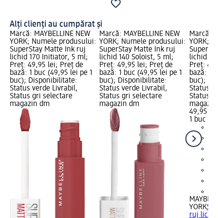
Alți clienți au cumpărat și
Marcă: MAYBELLINE NEW
Marcă: MAYBELLINE NEW
Marcă: 
YORK; Numele produsului:
YORK; Numele produsului:
YORK; N
SuperStay Matte Ink ruj
SuperStay Matte Ink ruj
SuperSta
lichid 170 Initiator, 5 ml;
lichid 140 Soloist, 5 ml;
lichid 1
Preț: 49,95 lei; Preț de
Preț: 49,95 lei; Preț de
Preț: 49,
bază: 1 buc (49,95 lei pe 1
bază: 1 buc (49,95 lei pe 1
bază: 1 b
buc); Disponibilitate:
buc); Disponibilitate:
buc); Dis
Status verde Livrabil,
Status verde Livrabil,
Status ve
Status gri selectare
Status gri selectare
Status gr
magazin dm
magazin dm
magazin
49,95 lei
1 buc (49
+2
MAYBELL
YORK
Sup
ruj lichi