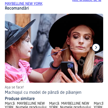
MAYBELLINE NEW YORK
Recomandări
Așa se face!
Ha
Machiajul cu model de pânză de păianjen
Ma
Produse similare
Marcă: MAYBELLINE NEW
Marcă: MAYBELLINE NEW
Marcă: 
YORK; Numele produsului:
YORK; Numele produsului:
YORK; N