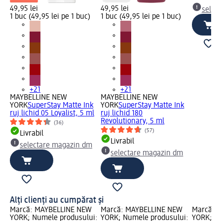
49,95 lei
49,95 lei
selec
1 buc (49,95 lei pe 1 buc)
1 buc (49,95 lei pe 1 buc)
+21
+21
MAYBELLINE NEW
MAYBELLINE NEW
YORK
SuperStay Matte Ink
YORK
SuperStay Matte Ink
ruj lichid 05 Loyalist, 5 ml
ruj lichid 180
Revolutionary, 5 ml
(36)
(57)
Livrabil
Livrabil
selectare magazin dm
selectare magazin dm
Alți clienți au cumpărat și
Marcă: MAYBELLINE NEW
Marcă: MAYBELLINE NEW
Marcă: 
YORK; Numele produsului:
YORK; Numele produsului:
YORK; N