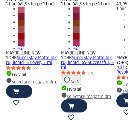
1 buc (49,95 lei pe 1 buc)
1 buc (49,95 lei pe 1 buc)
49,95 lei
1 buc (49
+21
+21
MAYBELLINE NEW
MAYBELLINE NEW
+2
YORK
SuperStay Matte Ink
YORK
SuperStay Matte Ink
MAYBELL
ruj lichid 15 Lover, 5 ml
ruj lichid 165 Successful, 5
YORK
Sup
ml
ruj lichi
(77)
Revoluti
(31)
Livrabil
Notă
selectare magazin dm
Livrab
Livrabil
selec
selectare magazin dm