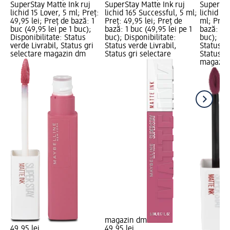
SuperStay Matte Ink ruj
SuperStay Matte Ink ruj
SuperSta
lichid 15 Lover, 5 ml; Preț:
lichid 165 Successful, 5 ml;
lichid 18
49,95 lei; Preț de bază: 1
Preț: 49,95 lei; Preț de
ml; Preț:
buc (49,95 lei pe 1 buc);
bază: 1 buc (49,95 lei pe 1
bază: 1 b
Disponibilitate: Status
buc); Disponibilitate:
buc); Dis
verde Livrabil, Status gri
Status verde Livrabil,
Status ve
selectare magazin dm
Status gri selectare
Status gr
magazin
magazin dm
49,95 lei
49,95 lei