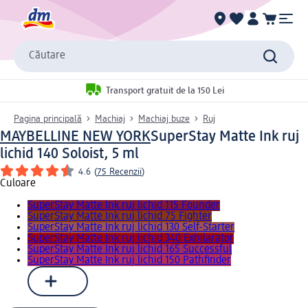
Căutare
Transport gratuit de la 150 Lei
Pagina principală
Machiaj
Machiaj buze
Ruj
MAYBELLINE NEW YORK
SuperStay Matte Ink ruj
lichid 140 Soloist, 5 ml
4.6
(
75 Recenzii
)
Culoare
SuperStay Matte Ink ruj lichid 115 Founder
SuperStay Matte Ink ruj lichid 75 Fighter
SuperStay Matte Ink ruj lichid 130 Self-Starter
SuperStay Matte Ink ruj lichid 340 Exhilarator
SuperStay Matte Ink ruj lichid 165 Successful
SuperStay Matte Ink ruj lichid 150 Pathfinder