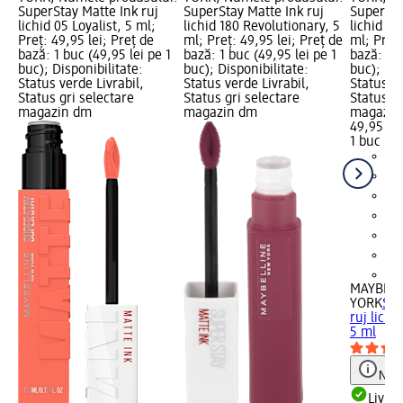
SuperStay Matte Ink ruj
SuperStay Matte Ink ruj
SuperSta
lichid 05 Loyalist, 5 ml;
lichid 180 Revolutionary, 5
lichid 32
Preț: 49,95 lei; Preț de
ml; Preț: 49,95 lei; Preț de
ml; Preț:
bază: 1 buc (49,95 lei pe 1
bază: 1 buc (49,95 lei pe 1
bază: 1 b
buc); Disponibilitate:
buc); Disponibilitate:
buc); Dis
Status verde Livrabil,
Status verde Livrabil,
Status ve
Status gri selectare
Status gri selectare
Status gr
magazin dm
magazin dm
magazin
49,95 lei
1 buc (49
+2
MAYBELL
YORK
Sup
ruj lichi
5 ml
Notă
Livrab