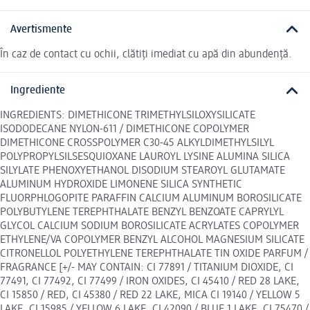
Avertismente
În caz de contact cu ochii, clătiți imediat cu apă din abundență.
Ingrediente
INGREDIENTS: DIMETHICONE TRIMETHYLSILOXYSILICATE
ISODODECANE NYLON-611 / DIMETHICONE COPOLYMER
DIMETHICONE CROSSPOLYMER C30-45 ALKYLDIMETHYLSILYL
POLYPROPYLSILSESQUIOXANE LAUROYL LYSINE ALUMINA SILICA
SILYLATE PHENOXYETHANOL DISODIUM STEAROYL GLUTAMATE
ALUMINUM HYDROXIDE LIMONENE SILICA SYNTHETIC
FLUORPHLOGOPITE PARAFFIN CALCIUM ALUMINUM BOROSILICATE
POLYBUTYLENE TEREPHTHALATE BENZYL BENZOATE CAPRYLYL
GLYCOL CALCIUM SODIUM BOROSILICATE ACRYLATES COPOLYMER
ETHYLENE/VA COPOLYMER BENZYL ALCOHOL MAGNESIUM SILICATE
CITRONELLOL POLYETHYLENE TEREPHTHALATE TIN OXIDE PARFUM /
FRAGRANCE [+/- MAY CONTAIN: CI 77891 / TITANIUM DIOXIDE, CI
77491, CI 77492, CI 77499 / IRON OXIDES, CI 45410 / RED 28 LAKE,
CI 15850 / RED, CI 45380 / RED 22 LAKE, MICA CI 19140 / YELLOW 5
LAKE, CI 15985 / YELLOW 6 LAKE, CI 42090 / BLUE 1 LAKE, CI 75470 /