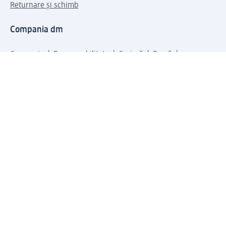
Returnare și schimb
Compania dm
Compania
Responsabilitate
Carieră
Presă
Structura corporativă
Universul produselor dm
Lumea dm
Metode de plată