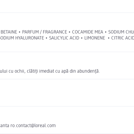
BETAINE • PARFUM / FRAGRANCE • COCAMIDE MEA • SODIUM CHL
 HYALURONATE • SALICYLIC ACID • LIMONENE • CITRIC ACID • HE
tului cu ochii, clătiți imediat cu apă din abundență.
ranta ro.contact@loreal.com