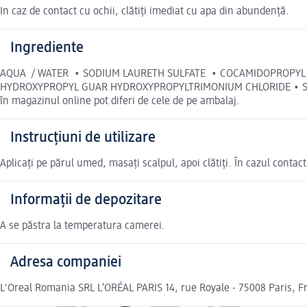
In caz de contact cu ochii, clătiți imediat cu apa din abundență.
Ingrediente
AQUA / WATER • SODIUM LAURETH SULFATE • COCAMIDOPROPYL 
HYDROXYPROPYL GUAR HYDROXYPROPYLTRIMONIUM CHLORIDE • SODIUM
în magazinul online pot diferi de cele de pe ambalaj.
Instrucțiuni de utilizare
Aplicați pe părul umed, masați scalpul, apoi clătiți. În cazul contac
Informații de depozitare
A se păstra la temperatura camerei.
Adresa companiei
L'Oreal Romania SRL L’ORÉAL PARIS 14, rue Royale - 75008 Paris, F