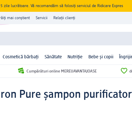
zile lucrătoare. Vă recomandăm să folosiți serviciul de Ridicare Expres
răiți mai conștient
Servicii
Relații clienți
Cosmetică bărbați
Sănătate
Nutriție
Bebe și copii
Îngrij
Cumpărături online MEREUAVANTAJOASE
d
ron Pure șampon purificator