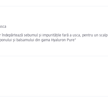
 usca
îndepărtează sebumul și impuritățile fară a usca, pentru un scalp c
mponului și balsamului din gama Hyaluron Pure"