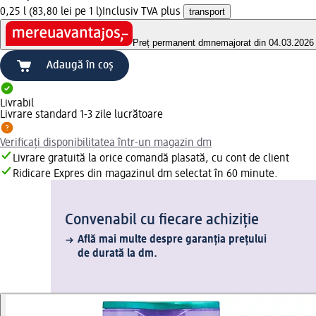
0,25 l (83,80 lei pe 1 l)
Inclusiv TVA plus
transport
Preț permanent dm
nemajorat din 04.03.2026
Adaugă în coș
Livrabil
Livrare standard 1-3 zile lucrătoare
Verificați disponibilitatea într-un magazin dm
Livrare gratuită la orice comandă plasată, cu cont de client
Ridicare Expres din magazinul dm selectat în 60 minute.
Convenabil cu fiecare achiziție
Află mai multe despre garanția prețului
de durată la dm.