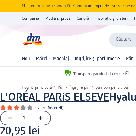
Mulțumim pentru comandă. Momentan timpul de livrare este de 5 
Compania
Media și presă
Carieră
Inspirație și sfaturi
T
Căutare
Nou
Mărci
Machiaj
Îngrijire și parfumerie
Păr
(1)
Transport gratuit de la 150 Lei
Pagina principală
Păr
Îngrijire păr
Șampon pentru păr
L'ORÉAL PARiS ELSEVE
Hyalu
3.2
(
30 Recenzii
)
20,95 lei