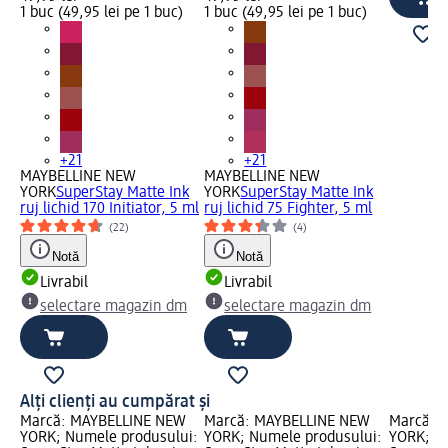
1 buc (49,95 lei pe 1 buc)
1 buc (49,95 lei pe 1 buc)
+21
+21
MAYBELLINE NEW
MAYBELLINE NEW
YORK
SuperStay Matte Ink
YORK
SuperStay Matte Ink
ruj lichid 170 Initiator, 5 ml
ruj lichid 75 Fighter, 5 ml
(22)
(4)
Notă
Notă
Livrabil
Livrabil
selectare magazin dm
selectare magazin dm
Alți clienți au cumpărat și
Marcă: MAYBELLINE NEW
Marcă: MAYBELLINE NEW
Marcă: 
YORK; Numele produsului:
YORK; Numele produsului:
YORK; N