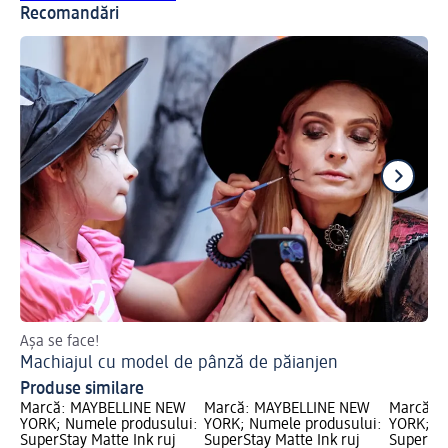
Recomandări
Așa se face!
Ha
Machiajul cu model de pânză de păianjen
Ma
Produse similare
Marcă: MAYBELLINE NEW
Marcă: MAYBELLINE NEW
Marcă: 
YORK; Numele produsului:
YORK; Numele produsului:
YORK; N
SuperStay Matte Ink ruj
SuperStay Matte Ink ruj
SuperSta