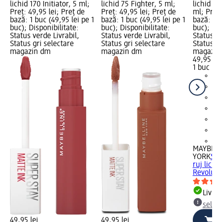
lichid 170 Initiator, 5 ml;
lichid 75 Fighter, 5 ml;
lichid 18
Preț: 49,95 lei; Preț de
Preț: 49,95 lei; Preț de
ml; Preț:
bază: 1 buc (49,95 lei pe 1
bază: 1 buc (49,95 lei pe 1
bază: 1 b
buc); Disponibilitate:
buc); Disponibilitate:
buc); Dis
Status verde Livrabil,
Status verde Livrabil,
Status ve
Status gri selectare
Status gri selectare
Status gr
magazin dm
magazin dm
magazin
49,95 lei
1 buc (49
+2
MAYBELL
YORK
Sup
ruj lichi
Revoluti
Livrab
selec
49,95 lei
49,95 lei