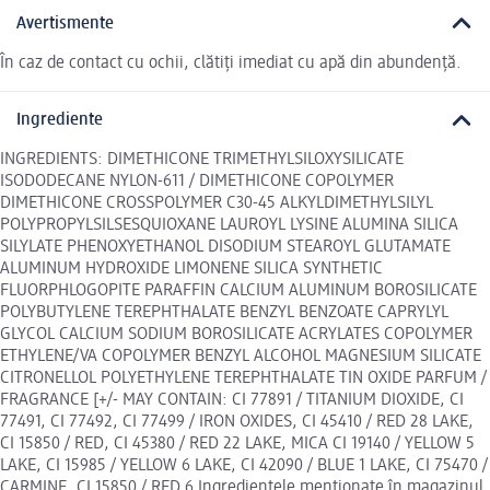
Avertismente
În caz de contact cu ochii, clătiți imediat cu apă din abundență.
Ingrediente
INGREDIENTS: DIMETHICONE TRIMETHYLSILOXYSILICATE
ISODODECANE NYLON-611 / DIMETHICONE COPOLYMER
DIMETHICONE CROSSPOLYMER C30-45 ALKYLDIMETHYLSILYL
POLYPROPYLSILSESQUIOXANE LAUROYL LYSINE ALUMINA SILICA
SILYLATE PHENOXYETHANOL DISODIUM STEAROYL GLUTAMATE
ALUMINUM HYDROXIDE LIMONENE SILICA SYNTHETIC
FLUORPHLOGOPITE PARAFFIN CALCIUM ALUMINUM BOROSILICATE
POLYBUTYLENE TEREPHTHALATE BENZYL BENZOATE CAPRYLYL
GLYCOL CALCIUM SODIUM BOROSILICATE ACRYLATES COPOLYMER
ETHYLENE/VA COPOLYMER BENZYL ALCOHOL MAGNESIUM SILICATE
CITRONELLOL POLYETHYLENE TEREPHTHALATE TIN OXIDE PARFUM /
FRAGRANCE [+/- MAY CONTAIN: CI 77891 / TITANIUM DIOXIDE, CI
77491, CI 77492, CI 77499 / IRON OXIDES, CI 45410 / RED 28 LAKE,
CI 15850 / RED, CI 45380 / RED 22 LAKE, MICA CI 19140 / YELLOW 5
LAKE, CI 15985 / YELLOW 6 LAKE, CI 42090 / BLUE 1 LAKE, CI 75470 /
CARMINE, CI 15850 / RED 6 Ingredientele menționate în magazinul