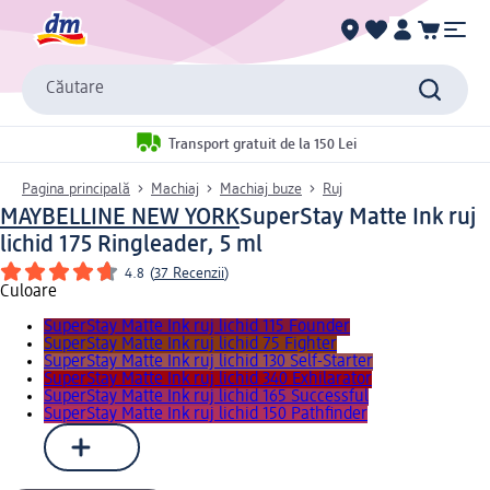
Căutare
Transport gratuit de la 150 Lei
Pagina principală
Machiaj
Machiaj buze
Ruj
MAYBELLINE NEW YORK
SuperStay Matte Ink ruj
lichid 175 Ringleader, 5 ml
4.8
(
37 Recenzii
)
Culoare
SuperStay Matte Ink ruj lichid 115 Founder
SuperStay Matte Ink ruj lichid 75 Fighter
SuperStay Matte Ink ruj lichid 130 Self-Starter
SuperStay Matte Ink ruj lichid 340 Exhilarator
SuperStay Matte Ink ruj lichid 165 Successful
SuperStay Matte Ink ruj lichid 150 Pathfinder