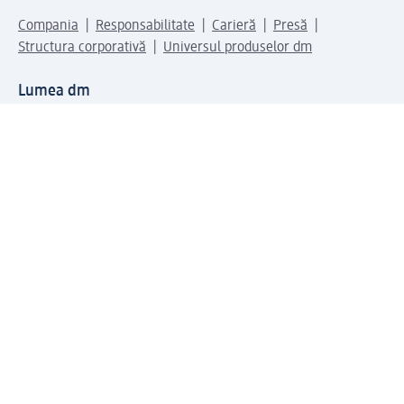
Compania
Responsabilitate
Carieră
Presă
Structura corporativă
Universul produselor dm
Lumea dm
Metode de plată
Conectați-vă cu dm