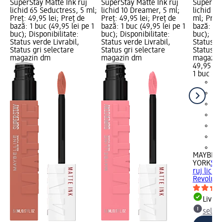
SuperStay Matte Ink ruj
SuperStay Matte Ink ruj
SuperSta
lichid 65 Seductress, 5 ml;
lichid 10 Dreamer, 5 ml;
lichid 18
Preț: 49,95 lei; Preț de
Preț: 49,95 lei; Preț de
ml; Preț:
bază: 1 buc (49,95 lei pe 1
bază: 1 buc (49,95 lei pe 1
bază: 1 b
buc); Disponibilitate:
buc); Disponibilitate:
buc); Dis
Status verde Livrabil,
Status verde Livrabil,
Status ve
Status gri selectare
Status gri selectare
Status gr
magazin dm
magazin dm
magazin
49,95 lei
1 buc (49
+2
MAYBELL
YORK
Sup
ruj lichi
Revoluti
Livrab
selec