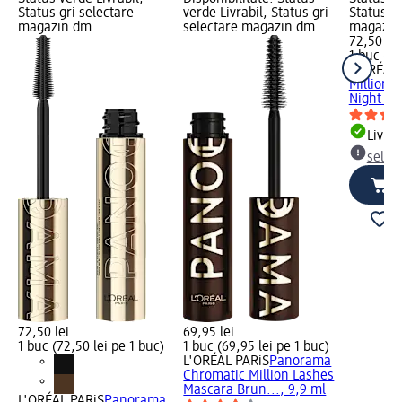
Status gri selectare
verde Livrabil, Status gri
Status gr
magazin dm
selectare magazin dm
magazin
72,50 lei
1 buc (72
L'ORÉAL 
Million 
Night Bl
Livrab
selec
72,50 lei
69,95 lei
1 buc (72,50 lei pe 1 buc)
1 buc (69,95 lei pe 1 buc)
L'ORÉAL PARiS
Panorama
Chromatic Million Lashes
Mascara Brun..., 9,9 ml
L'ORÉAL PARiS
Panorama