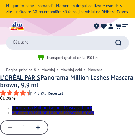
Mulțumim pentru comandă. Momentan timpul de livrare este de 5
zile lucrătoare. Vă recomandăm să folosiți serviciul de Ridicare Expres
Căutare
Transport gratuit de la 150 Lei
Pagina principală
Machiaj
Machiaj ochi
Mascara
L'ORÉAL PARiS
Panorama Million Lashes Mascara
brown, 9,9 ml
4.3
(
95 Recenzii
)
Culoare
Panorama Million Lashes Mascara black
Panorama Million Lashes Mascara brown