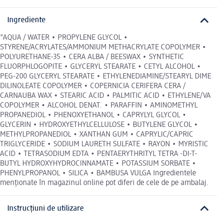
Ingrediente
"AQUA / WATER • PROPYLENE GLYCOL •
STYRENE/ACRYLATES/AMMONIUM METHACRYLATE COPOLYMER •
POLYURETHANE-35 • CERA ALBA / BEESWAX • SYNTHETIC
FLUORPHLOGOPITE • GLYCERYL STEARATE • CETYL ALCOHOL •
PEG-200 GLYCERYL STEARATE • ETHYLENEDIAMINE/STEARYL DIME
DILINOLEATE COPOLYMER • COPERNICIA CERIFERA CERA /
CARNAUBA WAX • STEARIC ACID • PALMITIC ACID • ETHYLENE/VA
COPOLYMER • ALCOHOL DENAT. • PARAFFIN • AMINOMETHYL
PROPANEDIOL • PHENOXYETHANOL • CAPRYLYL GLYCOL •
GLYCERIN • HYDROXYETHYLCELLULOSE • BUTYLENE GLYCOL •
METHYLPROPANEDIOL • XANTHAN GUM • CAPRYLIC/CAPRIC
TRIGLYCERIDE • SODIUM LAURETH SULFATE • RAYON • MYRISTIC
ACID • TETRASODIUM EDTA • PENTAERYTHRITYL TETRA -DI-T-
BUTYL HYDROXYHYDROCINNAMATE • POTASSIUM SORBATE •
PHENYLPROPANOL • SILICA • BAMBUSA VULGA Ingredientele
menționate în magazinul online pot diferi de cele de pe ambalaj.
Instrucțiuni de utilizare