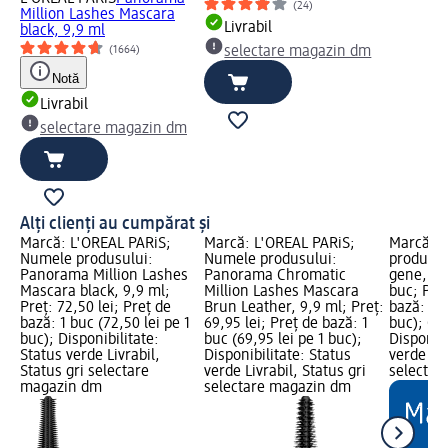
(24)
Million Lashes Mascara
Livrabil
black, 9,9 ml
(1664)
selectare magazin dm
Notă
Livrabil
selectare magazin dm
Alți clienți au cumpărat și
Marcă: L'ORÉAL PARiS;
Marcă: L'ORÉAL PARiS;
Marcă: e
Numele produsului:
Numele produsului:
produsul
Panorama Million Lashes
Panorama Chromatic
gene, di
Mascara black, 9,9 ml;
Million Lashes Mascara
buc; Preț
Preț: 72,50 lei; Preț de
Brun Leather, 9,9 ml; Preț:
bază: 1 b
bază: 1 buc (72,50 lei pe 1
69,95 lei; Preț de bază: 1
buc); Gr
buc); Disponibilitate:
buc (69,95 lei pe 1 buc);
Disponibi
Status verde Livrabil,
Disponibilitate: Status
verde Liv
Status gri selectare
verde Livrabil, Status gri
selectar
magazin dm
selectare magazin dm