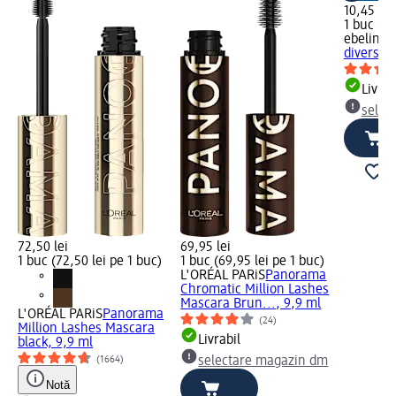
10,45 lei
1 buc (10
ebelin
On
diverse 
Livrab
selec
72,50 lei
69,95 lei
1 buc (72,50 lei pe 1 buc)
1 buc (69,95 lei pe 1 buc)
L'ORÉAL PARiS
Panorama
Chromatic Million Lashes
Mascara Brun..., 9,9 ml
L'ORÉAL PARiS
Panorama
(24)
Million Lashes Mascara
Livrabil
black, 9,9 ml
(1664)
selectare magazin dm
Notă