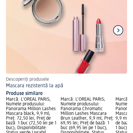
Descoperiți produsele
Af
Mascara rezistentă la apă
Ma
Produse similare
Marcă: L'ORÉAL PARiS;
Marcă: L'ORÉAL PARiS;
Marcă: L
Numele produsului:
Numele produsului:
Numele p
Panorama Million Lashes
Panorama Chromatic
Panorama
Mascara black, 9,9 ml;
Million Lashes Mascara
Mascara 
Preț: 72,50 lei; Preț de
Brun Leather, 9,9 ml; Preț:
9,9 ml; P
bază: 1 buc (72,50 lei pe 1
69,95 lei; Preț de bază: 1
de bază: 
buc); Disponibilitate:
buc (69,95 lei pe 1 buc);
1 buc); D
Status verde Livrabil,
Disponibilitate: Status
Status ve