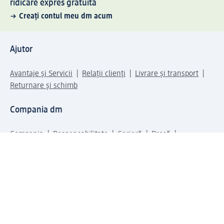
ridicare expres gratuită
Creați contul meu dm acum
Ajutor
Avantaje și Servicii
Relații clienți
Livrare și transport
Returnare și schimb
Compania dm
Compania
Responsabilitate
Carieră
Presă
Structura corporativă
Universul produselor dm
Lumea dm