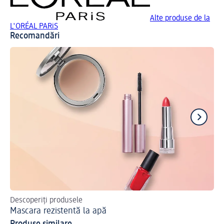
Alte produse de la
L'ORÉAL PARiS
Recomandări
Descoperiți produsele
Af
Mascara rezistentă la apă
Ma
Produse similare