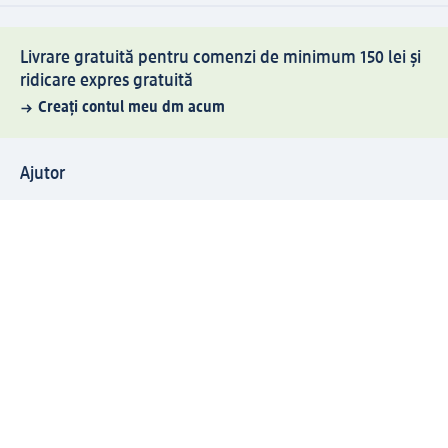
Livrare gratuită pentru comenzi de minimum 150 lei și
ridicare expres gratuită
Creați contul meu dm acum
Ajutor
Avantaje și Servicii
Relații clienți
Livrare și transport
Returnare și schimb
Compania dm
Compania
Responsabilitate
Carieră
Presă
Structura corporativă
Universul produselor dm
Lumea dm