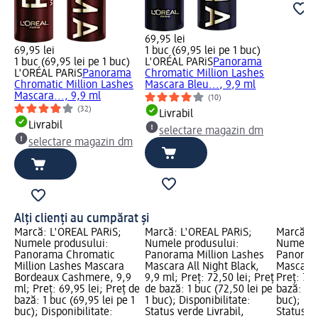
69,95 lei
69,95 lei
1 buc (69,95 lei pe 1 buc)
1 buc (69,95 lei pe 1 buc)
L'ORÉAL PARiS
Panorama
L'ORÉAL PARiS
Panorama
Chromatic Million Lashes
Chromatic Million Lashes
Mascara Bleu..., 9,9 ml
Mascara..., 9,9 ml
(10)
(32)
Livrabil
Livrabil
selectare magazin dm
selectare magazin dm
Alți clienți au cumpărat și
Marcă: L'ORÉAL PARiS;
Marcă: L'ORÉAL PARiS;
Marcă: L
Numele produsului:
Numele produsului:
Numele p
Panorama Chromatic
Panorama Million Lashes
Panorama
Million Lashes Mascara
Mascara All Night Black,
Mascara 
Bordeaux Cashmere, 9,9
9,9 ml; Preț: 72,50 lei; Preț
Preț: 72,
ml; Preț: 69,95 lei; Preț de
de bază: 1 buc (72,50 lei pe
bază: 1 b
bază: 1 buc (69,95 lei pe 1
1 buc); Disponibilitate:
buc); Dis
buc); Disponibilitate:
Status verde Livrabil,
Status ve