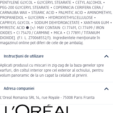
PENTYLENE GLYCOL • GLYCERYL STEARATE • CETYL ALCOHOL •
PEG-200 GLYCERYL STEARATE • COPERNICIA CERIFERA CERA /
CARNAUBA WAX • STEARIC ACID • PALMITIC ACID • AMINOMETHYL
PROPANEDIOL • GLYCERIN • HYDROXYETHYLCELLULOSE •
CAPRYLYL GLYCOL • SODIUM DEHYDROACETATE • XANTHAN GUM •
MYRISTIC ACID ● [+/- MAY CONTAIN: CI 77491, CI 77499 / IRON
OXIDES • CI 75470 / CARMINE • MICA • CI 77891 / TITANIUM
DIOXIDE]. (F.I. L. Z70068552/1). Ingredientele menționate în
magazinul online pot diferi de cele de pe ambalaj.
Instrucțiuni de utilizare
Aplicati produsul cu miscari in zig-zag de la baza genelor spre
varfuri, din coltul interior spre cel exterior al ochiului, pentru
volum panoramic de la un capat la celalalt al privirii.
Adresa companiei
L'Oreal Romania SRL 14, rue Royale - 75008 Paris Franta