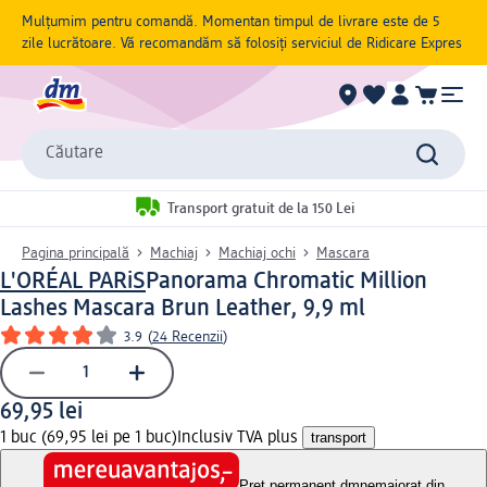
Mulțumim pentru comandă. Momentan timpul de livrare este de 5
zile lucrătoare. Vă recomandăm să folosiți serviciul de Ridicare Expres
Căutare
Transport gratuit de la 150 Lei
Pagina principală
Machiaj
Machiaj ochi
Mascara
L'ORÉAL PARiS
Panorama Chromatic Million
Lashes Mascara Brun Leather, 9,9 ml
3.9
(
24 Recenzii
)
69,95 lei
1 buc (69,95 lei pe 1 buc)
Inclusiv TVA plus
transport
Preț permanent dm
nemajorat din