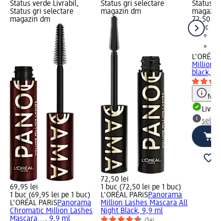
Status verde Livrabil,
Status gri selectare
Status gr
Status gri selectare
magazin dm
magazin
magazin dm
72,50 lei
1 buc (72
L'ORÉAL 
Million 
black, 9,
Notă
Livrab
selec
72,50 lei
69,95 lei
1 buc (72,50 lei pe 1 buc)
1 buc (69,95 lei pe 1 buc)
L'ORÉAL PARiS
Panorama
L'ORÉAL PARiS
Panorama
Million Lashes Mascara All
Chromatic Million Lashes
Night Black, 9,9 ml
Mascara..., 9,9 ml
(54)