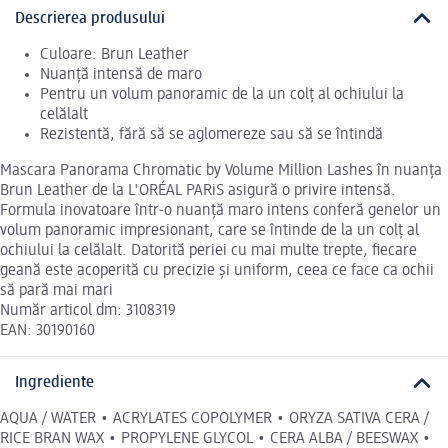
Descrierea produsului
Culoare: Brun Leather
Nuanță intensă de maro
Pentru un volum panoramic de la un colț al ochiului la
celălalt
Rezistentă, fără să se aglomereze sau să se întindă
Mascara Panorama Chromatic by Volume Million Lashes în nuanța
Brun Leather de la L'ORÉAL PARiS asigură o privire intensă.
Formula inovatoare într-o nuanță maro intens conferă genelor un
volum panoramic impresionant, care se întinde de la un colț al
ochiului la celălalt. Datorită periei cu mai multe trepte, fiecare
geană este acoperită cu precizie și uniform, ceea ce face ca ochii
să pară mai mari
Număr articol dm: 3108319
EAN: 30190160
Ingrediente
AQUA / WATER • ACRYLATES COPOLYMER • ORYZA SATIVA CERA /
RICE BRAN WAX • PROPYLENE GLYCOL • CERA ALBA / BEESWAX •