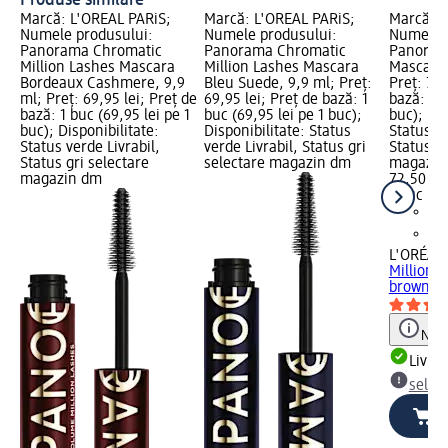
Marcă: L'ORÉAL PARiS;
Marcă: L'ORÉAL PARiS;
Marcă: L
Numele produsului:
Numele produsului:
Numele p
Panorama Chromatic
Panorama Chromatic
Panorama
Million Lashes Mascara
Million Lashes Mascara
Mascara 
Bordeaux Cashmere, 9,9
Bleu Suede, 9,9 ml; Preț:
Preț: 72,
ml; Preț: 69,95 lei; Preț de
69,95 lei; Preț de bază: 1
bază: 1 b
bază: 1 buc (69,95 lei pe 1
buc (69,95 lei pe 1 buc);
buc); Dis
buc); Disponibilitate:
Disponibilitate: Status
Status ve
Status verde Livrabil,
verde Livrabil, Status gri
Status gr
Status gri selectare
selectare magazin dm
magazin
magazin dm
72,50 lei
1 buc (72
L'ORÉAL 
Million 
brown, 9
Notă
Livrab
selec