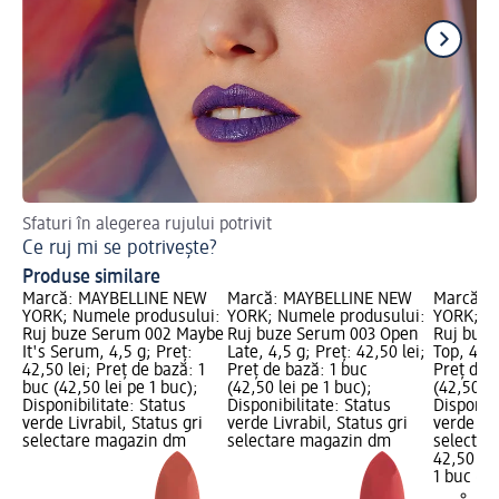
Sfaturi în alegerea rujului potrivit
Afl
Ce ruj mi se potrivește?
Te
Produse similare
Marcă: MAYBELLINE NEW
Marcă: MAYBELLINE NEW
Marcă: 
YORK; Numele produsului:
YORK; Numele produsului:
YORK; N
Ruj buze Serum 002 Maybe
Ruj buze Serum 003 Open
Ruj buze
It's Serum, 4,5 g; Preț:
Late, 4,5 g; Preț: 42,50 lei;
Top, 4,5 
42,50 lei; Preț de bază: 1
Preț de bază: 1 buc
Preț de 
buc (42,50 lei pe 1 buc);
(42,50 lei pe 1 buc);
(42,50 le
Disponibilitate: Status
Disponibilitate: Status
Disponibi
verde Livrabil, Status gri
verde Livrabil, Status gri
verde Liv
selectare magazin dm
selectare magazin dm
selectar
42,50 lei
1 buc (42