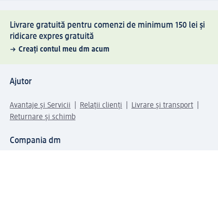
Livrare gratuită pentru comenzi de minimum 150 lei și
ridicare expres gratuită
Creați contul meu dm acum
Ajutor
Avantaje și Servicii
Relații clienți
Livrare și transport
Returnare și schimb
Compania dm
Compania
Responsabilitate
Carieră
Presă
Structura corporativă
Universul produselor dm
Lumea dm