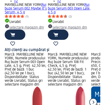
+2
+2
MAYBELLINE NEW YORK
Ruj
MAYBELLINE NEW YORK
Ruj
buze Serum 002 Maybe It's
buze Serum 003 Open Late,
Serum, 4,5 g
4,5 g
(1)
(2)
Livrabil
Livrabil
selectare magazin dm
selectare magazin dm
Alți clienți au cumpărat și
Marcă: MAYBELLINE NEW
Marcă: MAYBELLINE NEW
Marcă: t
YORK; Numele produsului:
YORK; Numele produsului:
produsul
Ruj buze Serum 003 Open
Ruj buze Serum 108 Fit
Precise 
Late, 4,5 g; Preț: 42,50 lei;
Check, 4,5 g; Preț:
650, 0,78
Preț de bază: 1 buc
42,50 lei; Preț de bază: 1
Preț de b
(42,50 lei pe 1 buc);
buc (42,50 lei pe 1 buc);
pe 1 buc
Disponibilitate: Status
Disponibilitate: Status
dm; Dispo
verde Livrabil, Status gri
verde Livrabil, Status gri
verde Liv
selectare magazin dm
selectare magazin dm
selectar