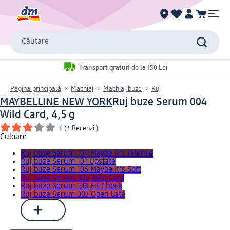
Căutare
Transport gratuit de la 150 Lei
Pagina principală
Machiaj
Machiaj buze
Ruj
MAYBELLINE NEW YORK
Ruj buze Serum 004
Wild Card, 4,5 g
3
(
2 Recenzii
)
Culoare
Ruj buze Serum 104 Maybe It's Intense
Ruj buze Serum 101 Upstate
Ruj buze Serum 106 Maybe It's Soft
Ruj buze Serum 004 Wild Card
Ruj buze Serum 108 Fit Check
Ruj buze Serum 003 Open Late