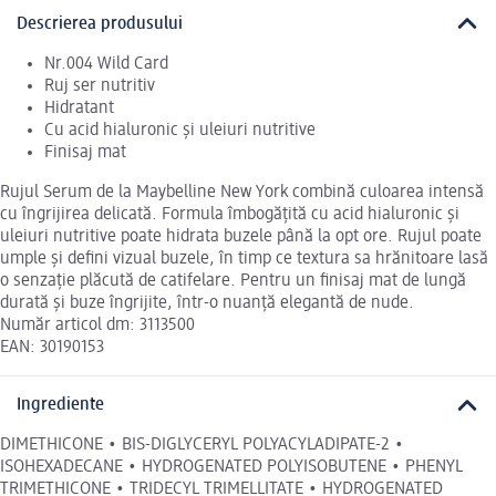
Descrierea produsului
Nr.004 Wild Card
Ruj ser nutritiv
Hidratant
Cu acid hialuronic și uleiuri nutritive
Finisaj mat
Rujul Serum de la Maybelline New York combină culoarea intensă
cu îngrijirea delicată. Formula îmbogățită cu acid hialuronic și
uleiuri nutritive poate hidrata buzele până la opt ore. Rujul poate
umple și defini vizual buzele, în timp ce textura sa hrănitoare lasă
o senzație plăcută de catifelare. Pentru un finisaj mat de lungă
durată și buze îngrijite, într-o nuanță elegantă de nude.
Număr articol dm: 3113500
EAN: 30190153
Ingrediente
DIMETHICONE • BIS-DIGLYCERYL POLYACYLADIPATE-2 •
ISOHEXADECANE • HYDROGENATED POLYISOBUTENE • PHENYL
TRIMETHICONE • TRIDECYL TRIMELLITATE • HYDROGENATED