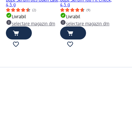
buze Serum 003 Open Late,
buze Serum 108 Fit Check,
4,5 g
4,5 g
(2)
(9)
Livrabil
Livrabil
selectare magazin dm
selectare magazin dm