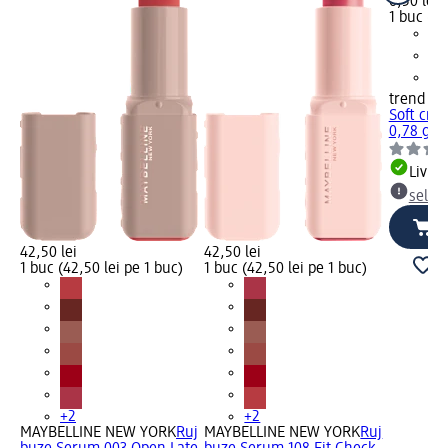
6,50 lei
1 buc (6,
trend !t 
Soft cre
0,78 g
Livrab
selec
42,50 lei
42,50 lei
1 buc (42,50 lei pe 1 buc)
1 buc (42,50 lei pe 1 buc)
+2
+2
MAYBELLINE NEW YORK
Ruj
MAYBELLINE NEW YORK
Ruj