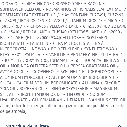
JOJOBA OIL • DIMETHICONE CROSSPOLYMER • KAOLIN •
SUNFLOWER SEED OIL • ROSMARINUS OFFICINALIS LEAF EXTRACT /
ROSEMARY LEAF EXTRACT • [+/- MAY CONTAIN: CI 77491, CI 77492,
CI 77499 / IRON OXIDES • CI 77891 / TITANIUM DIOXIDE • MICA • CI
15850 / RED 7 • CI 15985 / YELLOW 6 LAKE • CI 45380 / RED 22 LAKE
• CI 45410 / RED 28 LAKE • CI 19140 / YELLOW 5 LAKE • CI 42090 /
BLUE 1 LAKE] (F.I.L. Z7006993/4)CELLULOSE • ISOSTEARYL
ISOSTEARATE • PARAFFIN • CERA MICROCRISTALLINA /
MICROCRYSTALLINE WAX • POLYETHYLENE • SYNTHETIC WAX •
ETHYLHEXYL PALMITATE • VANILLIN • PENTAERYTHRITYL TETRA-DI-
T-BUTYL HYDROXYHYDROCINNAMATE • SCLEROCARYA BIRREA SEED
OIL • MORINGA OLEIFERA SEED OIL • PERSEA GRATISSIMA OIL /
AVOCADO OIL • TOCOPHEROL • SYNTHETIC FLUORPHLOGOPITE •
ALUMINUM HYDROXIDE • CALCIUM ALUMINUM BOROSILICATE •
SILICA • CALCIUM SODIUM BOROSILICATE • ALUMINA • GLYCINE
SOJA OIL / SOYBEAN OIL • TRIHYDROXYSTEARIN • MAGNESIUM
SILICATE • IRON TITANIUM OXIDE • TIN OXIDE • SODIUM
HYALURONATE • GLUCOMANNAN • HELIANTHUS ANNUUS SEED OIL
/" Ingredientele menționate în magazinul online pot diferi de cele
de pe ambalaj.
Instrucțiuni de utilizare