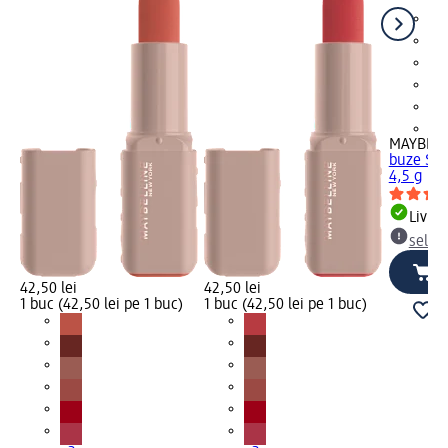
+2
MAYBELL
buze Ser
4,5 g
Livrab
selec
42,50 lei
42,50 lei
1 buc (42,50 lei pe 1 buc)
1 buc (42,50 lei pe 1 buc)