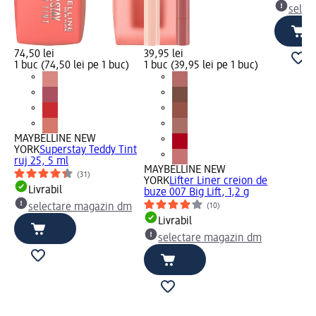
selec
74,50 lei
39,95 lei
1 buc (74,50 lei pe 1 buc)
1 buc (39,95 lei pe 1 buc)
MAYBELLINE NEW
YORK
Superstay Teddy Tint
ruj 25, 5 ml
MAYBELLINE NEW
(31)
YORK
Lifter Liner creion de
Livrabil
buze 007 Big Lift, 1,2 g
(10)
selectare magazin dm
Livrabil
selectare magazin dm