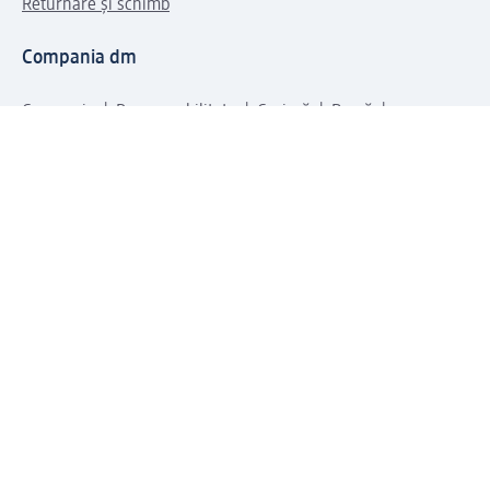
Returnare și schimb
Compania dm
Compania
Responsabilitate
Carieră
Presă
Structura corporativă
Universul produselor dm
Lumea dm
Metode de plată