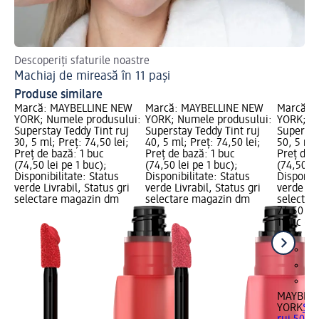
Descoperiți sfaturile noastre
Sfa
Machiaj de mireasă în 11 pași
Ce
Produse similare
Marcă: MAYBELLINE NEW
Marcă: MAYBELLINE NEW
Marcă: 
YORK; Numele produsului:
YORK; Numele produsului:
YORK; N
Superstay Teddy Tint ruj
Superstay Teddy Tint ruj
Supersta
30, 5 ml; Preț: 74,50 lei;
40, 5 ml; Preț: 74,50 lei;
50, 5 ml;
Preț de bază: 1 buc
Preț de bază: 1 buc
Preț de 
(74,50 lei pe 1 buc);
(74,50 lei pe 1 buc);
(74,50 le
Disponibilitate: Status
Disponibilitate: Status
Disponibi
verde Livrabil, Status gri
verde Livrabil, Status gri
verde Liv
selectare magazin dm
selectare magazin dm
selectar
74,50 lei
1 buc (74
MAYBELL
YORK
Sup