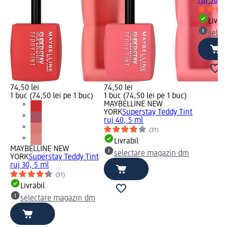
ruj 50, 5
Livrab
selec
74,50 lei
74,50 lei
1 buc (74,50 lei pe 1 buc)
1 buc (74,50 lei pe 1 buc)
MAYBELLINE NEW
YORK
Superstay Teddy Tint
ruj 40, 5 ml
(31)
Livrabil
MAYBELLINE NEW
selectare magazin dm
YORK
Superstay Teddy Tint
ruj 30, 5 ml
(31)
Livrabil
selectare magazin dm