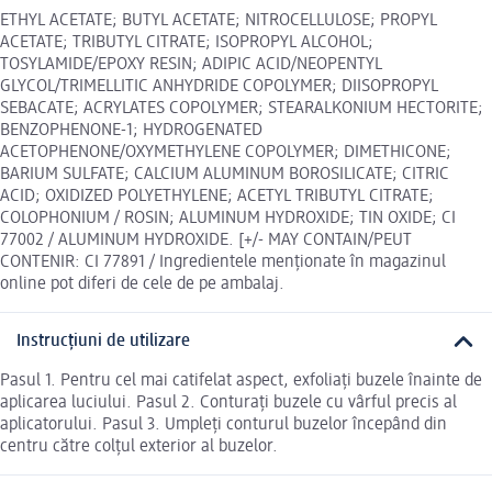
ETHYL ACETATE; BUTYL ACETATE; NITROCELLULOSE; PROPYL
ACETATE; TRIBUTYL CITRATE; ISOPROPYL ALCOHOL;
TOSYLAMIDE/EPOXY RESIN; ADIPIC ACID/NEOPENTYL
GLYCOL/TRIMELLITIC ANHYDRIDE COPOLYMER; DIISOPROPYL
SEBACATE; ACRYLATES COPOLYMER; STEARALKONIUM HECTORITE;
BENZOPHENONE-1; HYDROGENATED
ACETOPHENONE/OXYMETHYLENE COPOLYMER; DIMETHICONE;
BARIUM SULFATE; CALCIUM ALUMINUM BOROSILICATE; CITRIC
ACID; OXIDIZED POLYETHYLENE; ACETYL TRIBUTYL CITRATE;
COLOPHONIUM / ROSIN; ALUMINUM HYDROXIDE; TIN OXIDE; CI
77002 / ALUMINUM HYDROXIDE. [+/- MAY CONTAIN/PEUT
CONTENIR: CI 77891 / Ingredientele menționate în magazinul
online pot diferi de cele de pe ambalaj.
Instrucțiuni de utilizare
Pasul 1. Pentru cel mai catifelat aspect, exfoliați buzele înainte de
aplicarea luciului. Pasul 2. Conturați buzele cu vârful precis al
aplicatorului. Pasul 3. Umpleți conturul buzelor începând din
centru către colțul exterior al buzelor.