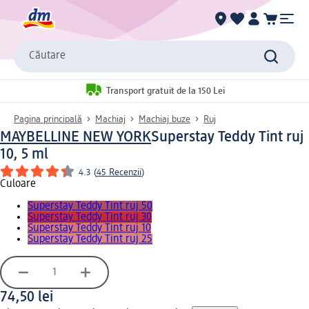
Căutare
Transport gratuit de la 150 Lei
Pagina principală
Machiaj
Machiaj buze
Ruj
MAYBELLINE NEW YORK
Superstay Teddy Tint ruj
10, 5 ml
4.3
(
45 Recenzii
)
Culoare
Superstay Teddy Tint ruj 50
Superstay Teddy Tint ruj 30
Superstay Teddy Tint ruj 10
Superstay Teddy Tint ruj 25
74,50 lei