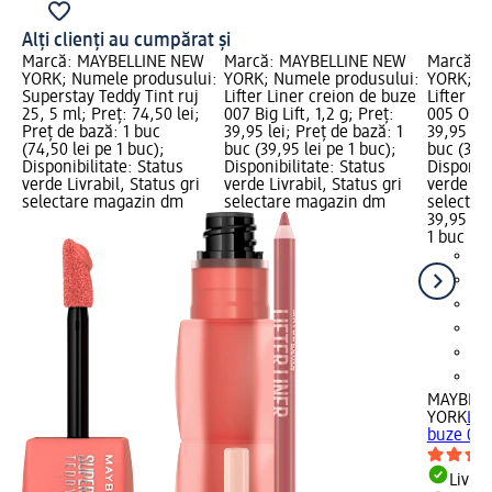
Alți clienți au cumpărat și
Marcă: MAYBELLINE NEW
Marcă: MAYBELLINE NEW
Marcă: 
YORK; Numele produsului:
YORK; Numele produsului:
YORK; N
Superstay Teddy Tint ruj
Lifter Liner creion de buze
Lifter Li
25, 5 ml; Preț: 74,50 lei;
007 Big Lift, 1,2 g; Preț:
005 On It
Preț de bază: 1 buc
39,95 lei; Preț de bază: 1
39,95 lei
(74,50 lei pe 1 buc);
buc (39,95 lei pe 1 buc);
buc (39,9
Disponibilitate: Status
Disponibilitate: Status
Disponibi
verde Livrabil, Status gri
verde Livrabil, Status gri
verde Liv
selectare magazin dm
selectare magazin dm
selectar
39,95 lei
1 buc (39
MAYBELL
YORK
Lif
buze 005 
Livrab