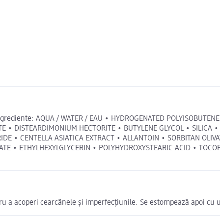
ajul. Ingrediente: AQUA / WATER / EAU • HYDROGENATED POLYISOB
TE • DISTEARDIMONIUM HECTORITE • BUTYLENE GLYCOL • SILICA 
IDE • CENTELLA ASIATICA EXTRACT • ALLANTOIN • SORBITAN OLIV
TE • ETHYLHEXYLGLYCERIN • POLYHYDROXYSTEARIC ACID • TOCOPH
ntru a acoperi cearcănele și imperfecțiunile. Se estompează apoi c