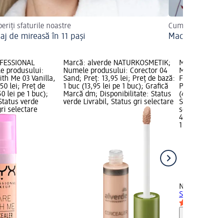
eriți sfaturile noastre
Cum îl puteți r
aj de mireasă în 11 pași
Machiajul de 
OFESSIONAL
Marcă: alverde NATURKOSMETIK;
Marcă: NYX
 produsului:
Numele produsului: Corector 04
MAKEUP; Nu
th Me 03 Vanilla,
Sand; Preț: 13,95 lei; Preț de bază:
Fix Stick cor
50 lei; Preț de
1 buc (13,95 lei pe 1 buc); Grafică
Preț: 48,95 
0 lei pe 1 buc);
Marcă dm; Disponibilitate: Status
(48,95 lei p
 Status verde
verde Livrabil, Status gri selectare
Status verde
gri selectare
selectare 
48,95 lei
1 buc (48,95
NYX PROFE
Stick corect
Notă