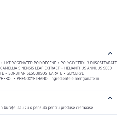
UTENE • HYDROGENATED POLYDECENE • POLYGLYCERYL-3 DIISOSTEARATE
• CAMELLIA SINENSIS LEAF EXTRACT • HELIANTHUS ANNUUS SEED
ATE • SORBITAN SESQUIISOSTEARATE • GLYCERYL
EROL • PHENOXYETHANOL Ingredientele menționate în
u un burețel sau cu o pensulă pentru produse cremoase.