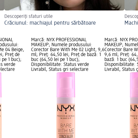
Descoperiți sfaturi utile
Descop
Crăciunul: machiajul pentru sărbătoare
Machi
SIONAL
Marcă: NYX PROFESSIONAL
Marcă: NYX PR
odusului:
MAKEUP; Numele produsului:
MAKEUP; Numele
Me 04 Beige,
Corector Bare With Me 02 Light, 9,6
Corector Bare Wi
ei; Preț de
ml; Preț: 64,50 lei; Preț de bază: 1
9,6 ml; Preț: 64,
i pe 1 buc);
buc (64,50 lei pe 1 buc);
bază: 1 buc (64,5
us verde
Disponibilitate: Status verde
Disponibilitate:
electare
Livrabil, Status gri selectare
Livrabil, Status 