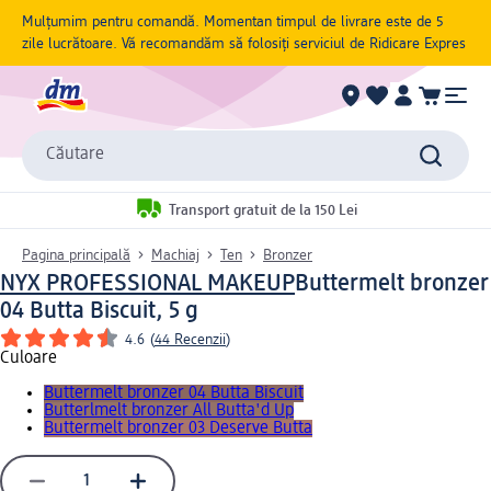
Mulțumim pentru comandă. Momentan timpul de livrare este de 5
zile lucrătoare. Vă recomandăm să folosiți serviciul de Ridicare Expres
Căutare
Transport gratuit de la 150 Lei
Pagina principală
Machiaj
Ten
Bronzer
NYX PROFESSIONAL MAKEUP
Buttermelt bronzer
04 Butta Biscuit, 5 g
4.6
(
44 Recenzii
)
Culoare
Buttermelt bronzer 04 Butta Biscuit
Butterlmelt bronzer All Butta'd Up
Buttermelt bronzer 03 Deserve Butta