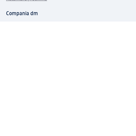
Compania dm
Compania
Responsabilitate
Carieră
Presă
Structura corporativă
Universul produselor dm
Lumea dm
Metode de plată