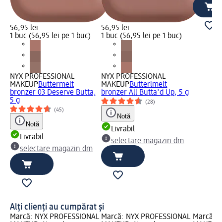
56,95 lei
56,95 lei
1 buc (56,95 lei pe 1 buc)
1 buc (56,95 lei pe 1 buc)
NYX PROFESSIONAL
NYX PROFESSIONAL
MAKEUP
Buttermelt
MAKEUP
Butterlmelt
bronzer 03 Deserve Butta,
bronzer All Butta'd Up, 5 g
5 g
(28)
(45)
Notă
Notă
Livrabil
Livrabil
selectare magazin dm
selectare magazin dm
Alți clienți au cumpărat și
Marcă: NYX PROFESSIONAL
Marcă: NYX PROFESSIONAL
Marcă: 