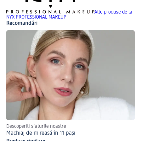
Alte produse de la
NYX PROFESSIONAL MAKEUP
Recomandări
Descoperiți sfaturile noastre
Cum
Machiaj de mireasă în 11 pași
Ap