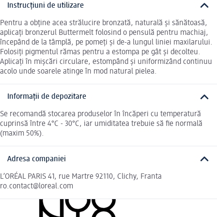
Instrucțiuni de utilizare
Pentru a obține acea strălucire bronzată, naturală și sănătoasă,
aplicați bronzerul Buttermelt folosind o pensulă pentru machiaj,
începând de la tâmplă, pe pomeți și de-a lungul liniei maxilarului.
Folosiți pigmentul rămas pentru a estompa pe gât și decolteu.
Aplicați în mișcări circulare, estompând și uniformizând continuu
acolo unde soarele atinge în mod natural pielea.
Informații de depozitare
Se recomandă stocarea produselor în încăperi cu temperatură
cuprinsă între 4°C - 30°C, iar umiditatea trebuie să fie normală
(maxim 50%).
Adresa companiei
L’ORÉAL PARIS 41, rue Martre 92110, Clichy, Franta
ro.contact@loreal.com