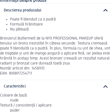
Informații despre produs
Descrierea produsului
Poate fi blenduit ca o pudră
Formulă hrănitoare
Nu pătează
Bronzerul Buttermelt de la NYX PROFESSIONAL MAKEUP oferă
tenului un bronz irezistibil în câteva secunde. Textura cremoasă
poate fi blenduită ca o pudră. În plus, formula cu unt de shea, unt
de migdale și unt de mango asigură o aplicare fină, iar pielea este
hrănită în același timp. Acest bronzer creează un rezultat natural
radiant și bronzat care durează toată ziua.
Număr articol dm: 1458935
EAN: 800897254711
Caracteristici
Culoare de bază:
nude
Textură / consistență / aplicare:
puder