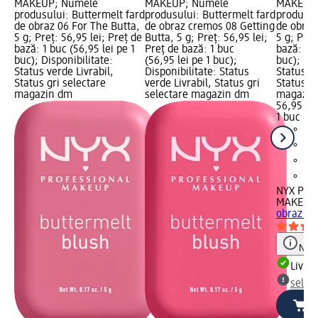
MAKEUP; Numele
MAKEUP; Numele
MAKEUP;
produsului: Buttermelt fard
produsului: Buttermelt fard
produsul
de obraz 06 For The Butta,
de obraz cremos 08 Getting
de obraz
5 g; Preț: 56,95 lei; Preț de
Butta, 5 g; Preț: 56,95 lei;
5 g; Preț
bază: 1 buc (56,95 lei pe 1
Preț de bază: 1 buc
bază: 1 b
buc); Disponibilitate:
(56,95 lei pe 1 buc);
buc); Dis
Status verde Livrabil,
Disponibilitate: Status
Status ve
Status gri selectare
verde Livrabil, Status gri
Status gr
magazin dm
selectare magazin dm
magazin
56,95 lei
1 buc (56
NYX PRO
MAKEUP
obraz 04
Notă
Livrab
selec