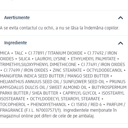
Avertismente
A se evita contactul cu ochii, a nu se lăsa la îndemâna copiilor.
Ingrediente
MICA • TALC • CI 77891 / TITANIUM DIOXIDE • CI 77492 / IRON
OXIDES • SILICA • LAUROYL LYSINE • ETHYLHEXYL PALMITATE •
TRIMETHYLSILOXYPHENYL DIMETHICONE • CI 77491 / IRON OXIDES
• CI 77499 / IRON OXIDES • ZINC STEARATE • OCTYLDODECANOL •
MANGIFERA INDICA SEED BUTTER / MANGO SEED BUTTER •
HELIANTHUS ANNUUS SEED OIL / SUNFLOWER SEED OIL • PRUNUS
AMYGDALUS DULCIS OIL / SWEET ALMOND OIL • BUTYROSPERMUM
PARKII BUTTER / SHEA BUTTER • CAPRYLYL GLYCOL • ISOSTEARYL
ISOSTEARATE • OCTYLDODECYL STEAROYL STEARATE •
TOCOPHEROL • PHENOXYETHANOL • CI 15850 / RED 6 • PARFUM /
FRAGRANCE (F.I.L. N70037571/1). Ingredientele menționate în
magazinul online pot diferi de cele de pe ambalaj.