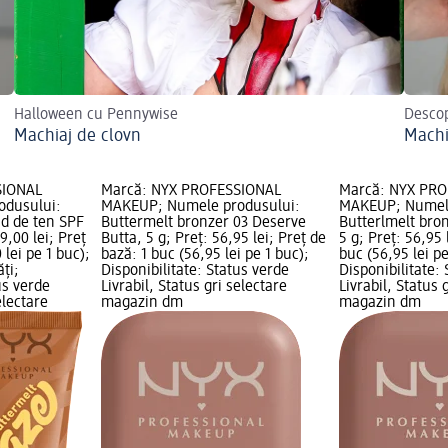
Halloween cu Pennywise
Descop
Machiaj de clovn
Machi
SIONAL
Marcă: NYX PROFESSIONAL
Marcă: NYX PR
odusului:
MAKEUP; Numele produsului:
MAKEUP; Numele
nd de ten SPF
Buttermelt bronzer 03 Deserve
Butterlmelt bron
9,00 lei; Preț
Butta, 5 g; Preț: 56,95 lei; Preț de
5 g; Preț: 56,95 
 lei pe 1 buc);
bază: 1 buc (56,95 lei pe 1 buc);
buc (56,95 lei pe
ți;
Disponibilitate: Status verde
Disponibilitate:
us verde
Livrabil, Status gri selectare
Livrabil, Status 
electare
magazin dm
magazin dm