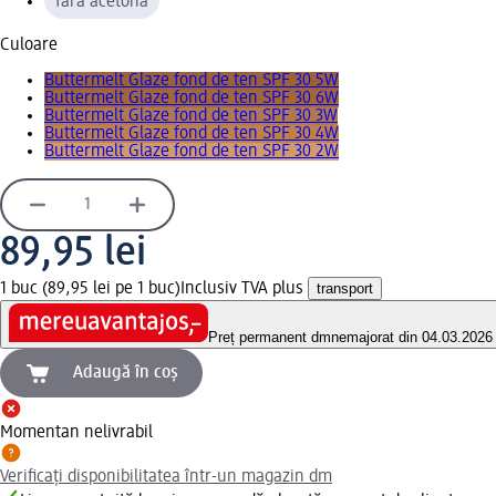
fără acetonă
Culoare
Buttermelt Glaze fond de ten SPF 30 5W
Buttermelt Glaze fond de ten SPF 30 6W
Buttermelt Glaze fond de ten SPF 30 3W
Buttermelt Glaze fond de ten SPF 30 4W
Buttermelt Glaze fond de ten SPF 30 2W
89,95 lei
1 buc (89,95 lei pe 1 buc)
Inclusiv TVA plus
transport
Preț permanent dm
nemajorat din 04.03.2026
Adaugă în coș
Momentan nelivrabil
Verificați disponibilitatea într-un magazin dm