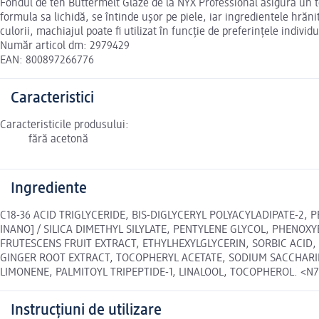
Fondul de ten Buttermelt Glaze de la NYX Professional asigură un te
formula sa lichidă, se întinde ușor pe piele, iar ingredientele hrăn
culorii, machiajul poate fi utilizat în funcție de preferințele individ
Număr articol dm: 2979429
EAN: 800897266776
Caracteristici
Caracteristicile produsului:
fără acetonă
Ingrediente
C18-36 ACID TRIGLYCERIDE, BIS-DIGLYCERYL POLYACYLADIPATE-2, 
INANO] / SILICA DIMETHYL SILYLATE, PENTYLENE GLYCOL, PHENO
FRUTESCENS FRUIT EXTRACT, ETHYLHEXYLGLYCERIN, SORBIC ACID,
GINGER ROOT EXTRACT, TOCOPHERYL ACETATE, SODIUM SACCHARIN, SI
LIMONENE, PALMITOYL TRIPEPTIDE-1, LINALOOL, TOCOPHEROL. <N70045
Instrucțiuni de utilizare