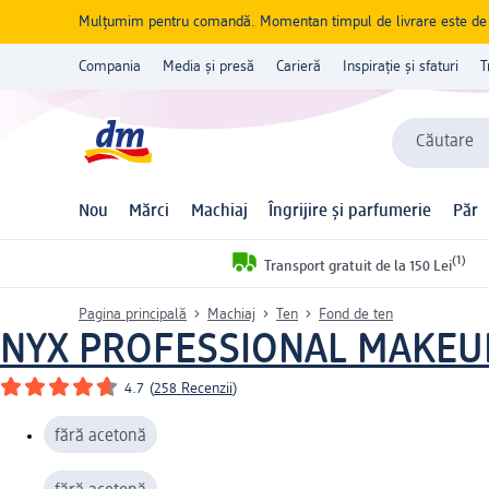
Mulțumim pentru comandă. Momentan timpul de livrare este de 5 
Compania
Media și presă
Carieră
Inspirație și sfaturi
T
Căutare
Nou
Mărci
Machiaj
Îngrijire și parfumerie
Păr
(1)
Transport gratuit de la 150 Lei
Pagina principală
Machiaj
Ten
Fond de ten
NYX PROFESSIONAL MAKEU
4.7
(
258 Recenzii
)
fără acetonă