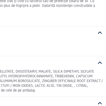
zele UVA și UVB cu factorul său de protecție solară de 30. Cu
lus de îngrijire a pielii. Datorită rezistenței construibile a
LLITATE, DIISOSTEARYL MALATE, SILICA DIMETHYL SILYLATE
T-BUTYL HYDROXYHYDROCINNAMATE, TRIBEHENIN, CAPSICUM
 ALUMINUM BOROSILICATE, ZINGIBER OFFICINALE ROOT EXTRACT /
491 / IRON OXIDES, LACTIC ACID, TIN OXIDE, , CITRAL,
de cele de pe ambalaj.