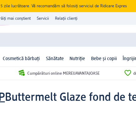
zile lucrătoare. Vă recomandăm să folosiți serviciul de Ridicare Expres
răiți mai conștient
Servicii
Relații clienți
Cosmetică bărbați
Sănătate
Nutriție
Bebe și copii
Îngrij
Cumpărături online MEREUAVANTAJOASE
d
P
Buttermelt Glaze fond de t