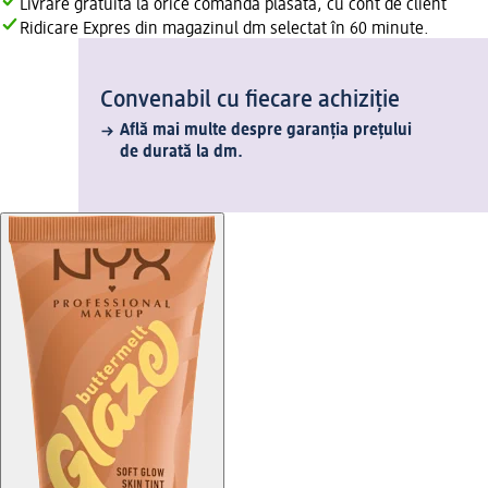
Livrare gratuită la orice comandă plasată, cu cont de client
Ridicare Expres din magazinul dm selectat în 60 minute.
Convenabil cu fiecare achiziție
Află mai multe despre garanția prețului
de durată la dm.