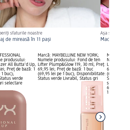
eriți sfaturile noastre
Așa se face!
aj de mireasă în 11 pași
Machiajul cu
OFESSIONAL
Marcă: MAYBELLINE NEW YORK;
Marcă: MAY
 produsului:
Numele produsului: Fond de ten
Numele prod
zer All Butta'd Up,
Lifter Plump&Glow 119, 30 ml; Preț:
Lifter Plum
lei; Preț de bază: 1
69,95 lei; Preț de bază: 1 buc
69,95 lei; P
 1 buc);
(69,95 lei pe 1 buc); Disponibilitate:
(69,95 lei p
 Status verde
Status verde Livrabil, Status gri
Status verde
gri selectare
selectare 
69,95 lei
1 buc (69,95