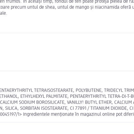
n frumos. În același timp, fondul de ten poate proteja pielea de ra
itoare precum untul de shea, untul de mango și niacinamida oferă un p
uale.
PENTAERYTHRITYL TETRAISOSTEARATE, POLYBUTENE, TRIDECYL TRIME
XYETHANOL, ETHYLHEXYL PALMITATE, PENTAERYTHRITYL TETRA-DI-
 CALCIUM SODIUM BOROSILICATE, VANILLY! BUTYL ETHER, CALCIUM
LICA, SORBITAN ISOSTEARATE, CI 77891 / TITANIUM DIOXIDE, CI 77
197/1> Ingredientele menționate în magazinul online pot diferi 