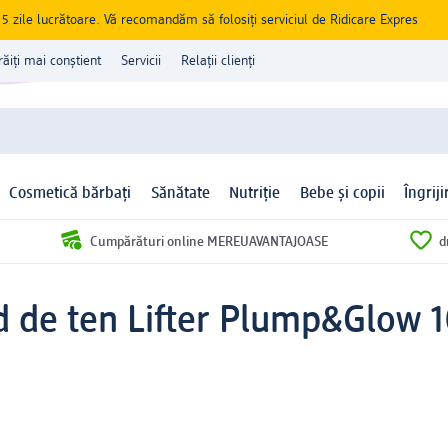
zile lucrătoare. Vă recomandăm să folosiți serviciul de Ridicare Expres
răiți mai conștient
Servicii
Relații clienți
Cosmetică bărbați
Sănătate
Nutriție
Bebe și copii
Îngrij
Cumpărături online MEREUAVANTAJOASE
d
 de ten Lifter Plump&Glow 1