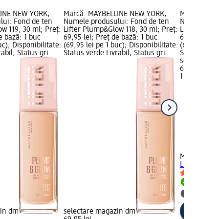
LINE NEW YORK;
Marcă: MAYBELLINE NEW YORK;
Marcă: MAY
ui: Fond de ten
Numele produsului: Fond de ten
Numele prod
w 119, 30 ml; Preț:
Lifter Plump&Glow 118, 30 ml; Preț:
Lifter Plum
e bază: 1 buc
69,95 lei; Preț de bază: 1 buc
69,95 lei; P
uc); Disponibilitate:
(69,95 lei pe 1 buc); Disponibilitate:
(69,95 lei p
abil, Status gri
Status verde Livrabil, Status gri
Status verde
selectare 
69,95 lei
1 buc (69,95
+3
MAYBELLIN
Lifter Plum
Livrabil
selectar
zin dm
selectare magazin dm