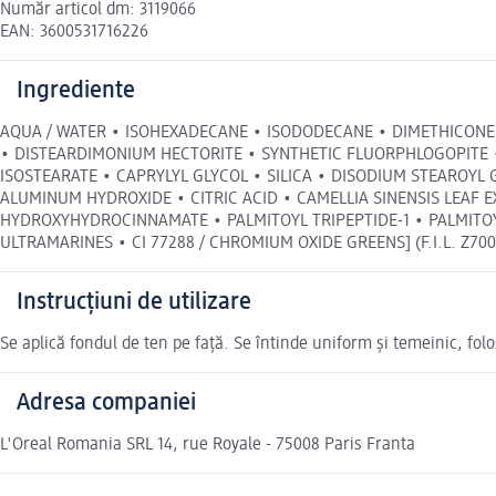
Număr articol dm: 3119066
EAN: 3600531716226
Ingrediente
AQUA / WATER • ISOHEXADECANE • ISODODECANE • DIMETHICONE 
• DISTEARDIMONIUM HECTORITE • SYNTHETIC FLUORPHLOGOPITE •
ISOSTEARATE • CAPRYLYL GLYCOL • SILICA • DISODIUM STEAROY
ALUMINUM HYDROXIDE • CITRIC ACID • CAMELLIA SINENSIS LEAF 
HYDROXYHYDROCINNAMATE • PALMITOYL TRIPEPTIDE-1 • PALMITOYL TE
ULTRAMARINES • CI 77288 / CHROMIUM OXIDE GREENS] (F.I.L. Z700576
Instrucțiuni de utilizare
Se aplică fondul de ten pe față. Se întinde uniform și temeinic, folo
Adresa companiei
L'Oreal Romania SRL 14, rue Royale - 75008 Paris Franta