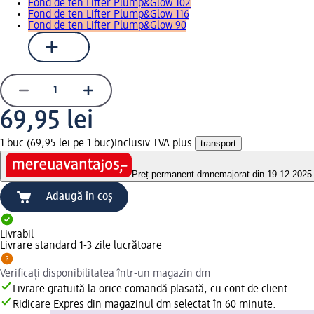
Fond de ten Lifter Plump&Glow 102
Fond de ten Lifter Plump&Glow 116
Fond de ten Lifter Plump&Glow 90
69,95 lei
1 buc (69,95 lei pe 1 buc)
Inclusiv TVA plus
transport
Preț permanent dm
nemajorat din 19.12.2025
Adaugă în coș
Livrabil
Livrare standard 1-3 zile lucrătoare
Verificați disponibilitatea într-un magazin dm
Livrare gratuită la orice comandă plasată, cu cont de client
Ridicare Expres din magazinul dm selectat în 60 minute.