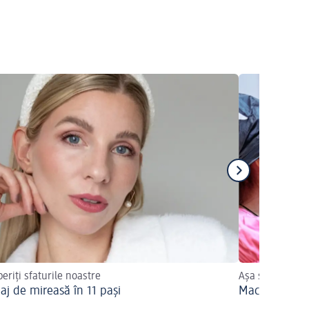
eriți sfaturile noastre
Așa se face!
aj de mireasă în 11 pași
Machiajul cu