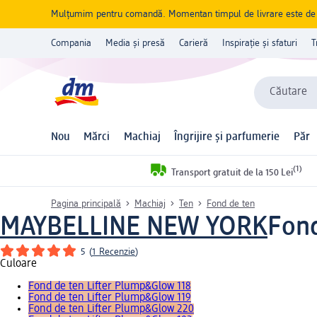
Mulțumim pentru comandă. Momentan timpul de livrare este de 5 
Compania
Media și presă
Carieră
Inspirație și sfaturi
T
Căutare
Nou
Mărci
Machiaj
Îngrijire și parfumerie
Păr
(1)
Transport gratuit de la 150 Lei
Pagina principală
Machiaj
Ten
Fond de ten
MAYBELLINE NEW YORK
Fond
5
(
1 Recenzie
)
Culoare
Fond de ten Lifter Plump&Glow 118
Fond de ten Lifter Plump&Glow 119
Fond de ten Lifter Plump&Glow 220