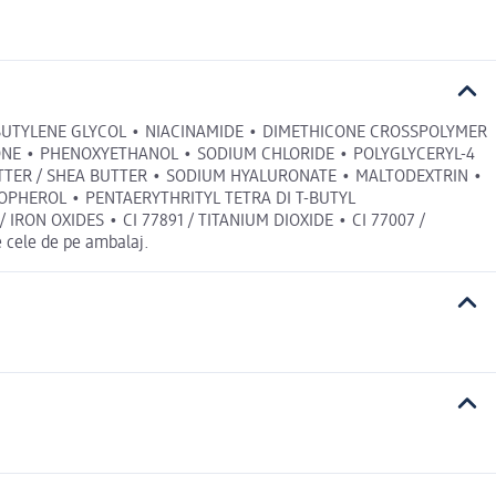
BUTYLENE GLYCOL • NIACINAMIDE • DIMETHICONE CROSSPOLYMER
CONE • PHENOXYETHANOL • SODIUM CHLORIDE • POLYGLYCERYL-4
TTER / SHEA BUTTER • SODIUM HYALURONATE • MALTODEXTRIN •
OPHEROL • PENTAERYTHRITYL TETRA DI T-BUTYL
IRON OXIDES • CI 77891 / TITANIUM DIOXIDE • CI 77007 /
 cele de pe ambalaj.