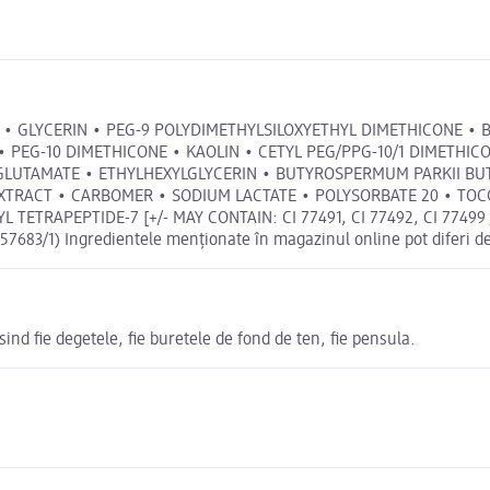
• GLYCERIN • PEG-9 POLYDIMETHYLSILOXYETHYL DIMETHICONE • 
 PEG-10 DIMETHICONE • KAOLIN • CETYL PEG/PPG-10/1 DIMETHI
L GLUTAMATE • ETHYLHEXYLGLYCERIN • BUTYROSPERMUM PARKII BU
EXTRACT • CARBOMER • SODIUM LACTATE • POLYSORBATE 20 • TOC
TRAPEPTIDE-7 [+/- MAY CONTAIN: CI 77491, CI 77492, CI 77499 / 
83/1) Ingredientele menționate în magazinul online pot diferi de
sind fie degetele, fie buretele de fond de ten, fie pensula.