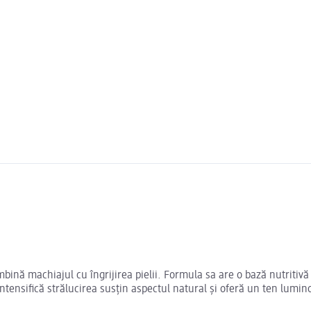
ă machiajul cu îngrijirea pielii. Formula sa are o bază nutritivă î
ntensifică strălucirea susțin aspectul natural și oferă un ten lumino