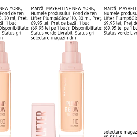
 NEW YORK;
Marcă: MAYBELLINE NEW YORK;
Marcă: MAYBEL
Fond de ten
Numele produsului: Fond de ten
Numele produsul
, 30 ml; Preț:
Lifter Plump&Glow 110, 30 ml; Preț:
Lifter Plump&Glo
ză: 1 buc
69,95 lei; Preț de bază: 1 buc
69,95 lei; Preț d
Disponibilitate:
(69,95 lei pe 1 buc); Disponibilitate:
(69,95 lei pe 1 b
, Status gri
Status verde Livrabil, Status gri
Status verde Livr
dm
selectare magazin dm
selectare maga