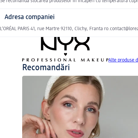
Se recomandă stocarea produselor în încăperi cu temperatură cupri
Adresa companiei
L’ORÉAL PARIS 41, rue Martre 92110, Clichy, Franta ro.contact@lor
Alte produse
Recomandări