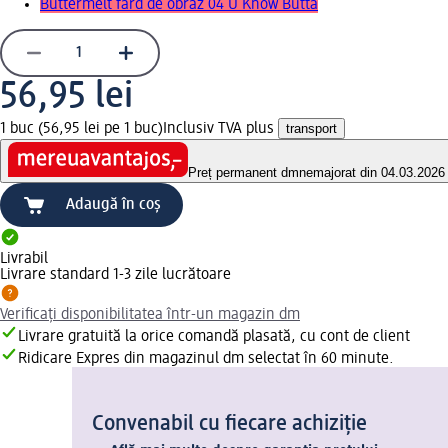
Buttermelt fard de obraz 04 U Know Butta
56,95 lei
1 buc (56,95 lei pe 1 buc)
Inclusiv TVA plus
transport
Preț permanent dm
nemajorat din 04.03.2026
Adaugă în coș
Livrabil
Livrare standard 1-3 zile lucrătoare
Verificați disponibilitatea într-un magazin dm
Livrare gratuită la orice comandă plasată, cu cont de client
Ridicare Expres din magazinul dm selectat în 60 minute.
Convenabil cu fiecare achiziție