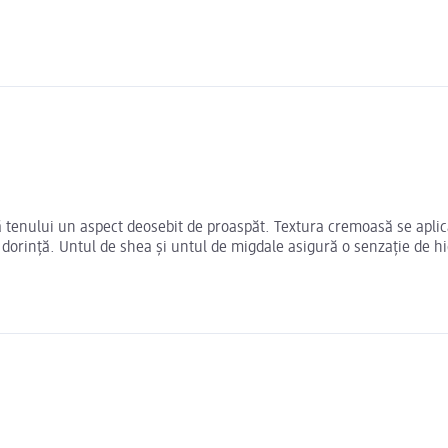
nului un aspect deosebit de proaspăt. Textura cremoasă se aplică 
pă dorință. Untul de shea și untul de migdale asigură o senzație de 