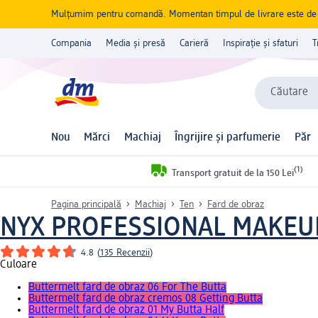
Mulțumim pentru comandă. Momentan timpul de livrare este de 5 
Compania
Media și presă
Carieră
Inspirație și sfaturi
T
Căutare
Nou
Mărci
Machiaj
Îngrijire și parfumerie
Păr
(1)
Transport gratuit de la 150 Lei
Pagina principală
Machiaj
Ten
Fard de obraz
NYX PROFESSIONAL MAKEU
4.8
(
135 Recenzii
)
Culoare
Buttermelt fard de obraz 06 For The Butta
Buttermelt fard de obraz cremos 08 Getting Butta
Buttermelt fard de obraz 01 My Butta Half