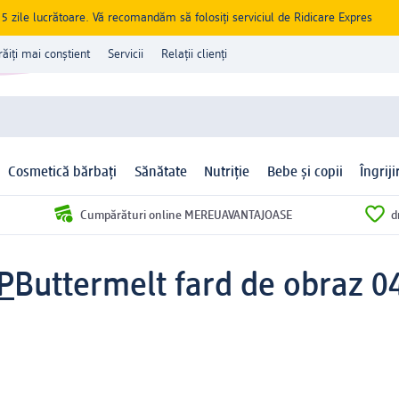
zile lucrătoare. Vă recomandăm să folosiți serviciul de Ridicare Expres
răiți mai conștient
Servicii
Relații clienți
Cosmetică bărbați
Sănătate
Nutriție
Bebe și copii
Îngrij
Cumpărături online MEREUAVANTAJOASE
d
P
Buttermelt fard de obraz 0