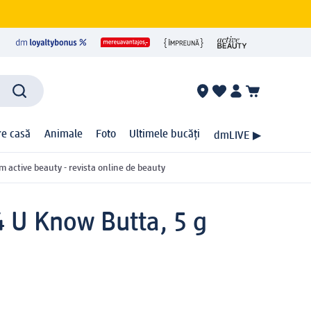
ire casă
Animale
Foto
Ultimele bucăți
dmLIVE ▶
m active beauty - revista online de beauty
4 U Know Butta, 5 g