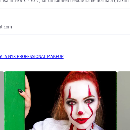
nsă între 4°C - 30°C, iar umiditatea trebuie să fie normală (maxim
eal.com
 de la NYX PROFESSIONAL MAKEUP