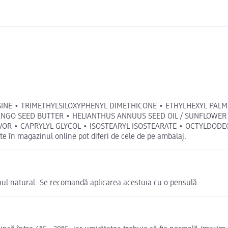
YSINE • TRIMETHYLSILOXYPHENYL DIMETHICONE • ETHYLHEXYL PALMITA
NGO SEED BUTTER • HELIANTHUS ANNUUS SEED OIL / SUNFLOWER 
VOR • CAPRYLYL GLYCOL • ISOSTEARYL ISOSTEARATE • OCTYLDOD
e în magazinul online pot diferi de cele de pe ambalaj.
unul natural. Se recomandă aplicarea acestuia cu o pensulă.