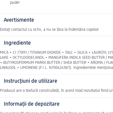
puder
Avertismente
Evitați contactul cu ochii, a nu se lăsa la îndemâna copiilor.
Ingrediente
MICA • CI 77891 / TITANIUM DIOXIDE • TALC • SILICA • LAUROYL L
LAKE • OCTYLDODECANOL • MANGIFERA INDICA SEED BUTTER / MA
• BUTYROSPERMUM PARKII BUTTER / SHEA BUTTER • AROMA / FLA
LINALOOL • LIMONENE (F.I.L. N70042418/1). Ingredientele menționat
Instrucțiuni de utilizare
Produsul are o textură construibilă, în acest mod rezultatul fiind 
Informații de depozitare