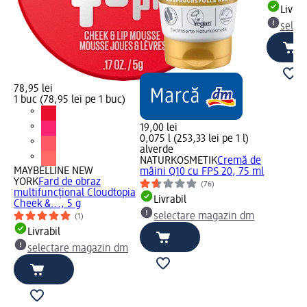
Livrab
selec
78,95 lei
1 buc (78,95 lei pe 1 buc)
19,00 lei
0,075 l (253,33 lei pe 1 l)
alverde
NATURKOSMETIK
Cremă de
MAYBELLINE NEW
mâini Q10 cu FPS 20, 75 ml
YORK
Fard de obraz
(76)
multifuncțional Cloudtopia
Livrabil
Cheek &..., 5 g
selectare magazin dm
(1)
Livrabil
selectare magazin dm