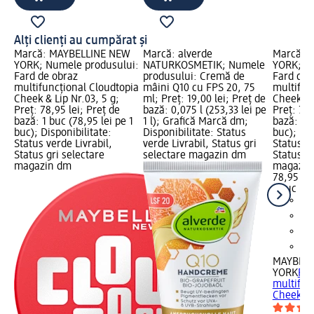
Alți clienți au cumpărat și
Marcă: MAYBELLINE NEW
Marcă: alverde
Marcă: 
YORK; Numele produsului:
NATURKOSMETIK; Numele
YORK; N
Fard de obraz
produsului: Cremă de
Fard de 
multifuncțional Cloudtopia
mâini Q10 cu FPS 20, 75
multifun
Cheek & Lip Nr.03, 5 g;
ml; Preț: 19,00 lei; Preț de
Cheek & L
Preț: 78,95 lei; Preț de
bază: 0,075 l (253,33 lei pe
Preț: 78,
bază: 1 buc (78,95 lei pe 1
1 l); Grafică Marcă dm;
bază: 1 b
buc); Disponibilitate:
Disponibilitate: Status
buc); Dis
Status verde Livrabil,
verde Livrabil, Status gri
Status ve
Status gri selectare
selectare magazin dm
Status gr
magazin dm
magazin
78,95 lei
1 buc (78
MAYBELL
YORK
Far
multifun
Cheek &..