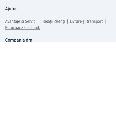
Ajutor
Avantaje și Servicii
Relații clienți
Livrare și transport
Returnare și schimb
Compania dm
Compania
Responsabilitate
Carieră
Presă
Structura corporativă
Universul produselor dm
Lumea dm