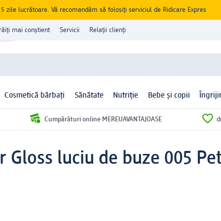
zile lucrătoare. Vă recomandăm să folosiți serviciul de Ridicare Expres
răiți mai conștient
Servicii
Relații clienți
Cosmetică bărbați
Sănătate
Nutriție
Bebe și copii
Îngrij
Cumpărături online MEREUAVANTAJOASE
d
er Gloss luciu de buze 005 Pet