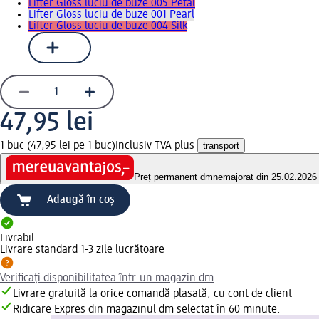
Lifter Gloss luciu de buze 005 Petal
Lifter Gloss luciu de buze 001 Pearl
Lifter Gloss luciu de buze 004 Silk
47,95 lei
1 buc (47,95 lei pe 1 buc)
Inclusiv TVA plus
transport
Preț permanent dm
nemajorat din 25.02.2026
Adaugă în coș
Livrabil
Livrare standard 1-3 zile lucrătoare
Verificați disponibilitatea într-un magazin dm
Livrare gratuită la orice comandă plasată, cu cont de client
Ridicare Expres din magazinul dm selectat în 60 minute.