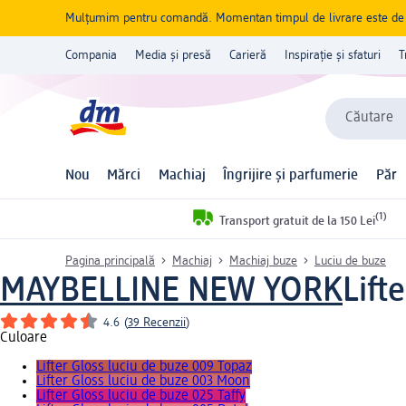
Mulțumim pentru comandă. Momentan timpul de livrare este de 5 
Compania
Media și presă
Carieră
Inspirație și sfaturi
T
Căutare
Nou
Mărci
Machiaj
Îngrijire și parfumerie
Păr
(1)
Transport gratuit de la 150 Lei
Pagina principală
Machiaj
Machiaj buze
Luciu de buze
MAYBELLINE NEW YORK
Lift
4.6
(
39 Recenzii
)
Culoare
Lifter Gloss luciu de buze 009 Topaz
Lifter Gloss luciu de buze 003 Moon
Lifter Gloss luciu de buze 025 Taffy