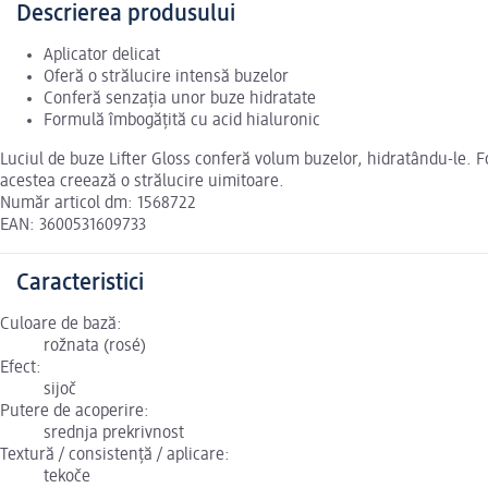
Descrierea produsului
Aplicator delicat
Oferă o strălucire intensă buzelor
Conferă senzația unor buze hidratate
Formulă îmbogățită cu acid hialuronic
Luciul de buze Lifter Gloss conferă volum buzelor, hidratându-le. F
acestea creează o strălucire uimitoare.
Număr articol dm: 1568722
EAN: 3600531609733
Caracteristici
Culoare de bază:
rožnata (rosé)
Efect:
sijoč
Putere de acoperire:
srednja prekrivnost
Textură / consistență / aplicare:
tekoče