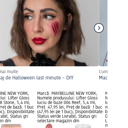
 mai multe
Cum îl puteți r
aj de Halloween last minute – DIY
Machiajul de 
LINE NEW YORK;
Marcă: MAYBELLINE NEW YORK;
Marcă: MAY
ui: Lifter Gloss
Numele produsului: Lifter Gloss
Numele prod
8 Stone, 5,4 ml;
luciu de buze 006 Reef, 5,4 ml;
luciu de bu
Preț de bază: 1 buc
Preț: 47,95 lei; Preț de bază: 1 buc
ml; Preț: 47
uc); Disponibilitate:
(47,95 lei pe 1 buc); Disponibilitate:
buc (47,95 l
abil, Status gri
Status verde Livrabil, Status gri
Disponibilit
zin dm
selectare magazin dm
Livrabil, St
magazin d