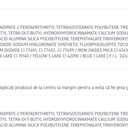
LADIPATE-2 PENTAERYTHRITYL TETRAISOSTEARATE POLYBUTENE TRID
ITYL TETRA-DI-T-BUTYL HYDROXYHYDROCINNAMATE CALCIUM SODI
ACID ALUMINA SILICA POLYBUTYLENE TEREPHTHALATE TRIHYDROXY
 OXIDE SODIUM HYALURONATE SYNTHETIC FLUORPHLOGOPITE TOC
IOXIDE CI 77491, CI 77492, CI 77499 / IRON OXIDES MICA CI 45410 
6 LAKE CI 19140 / YELLOW 5 LAKE CI 42090 / BLUE 1 LAKE ] F.I.L. D24
Aplicați produsul de la centru la margini pentru a evita să fie prea g
LADIPATE-2 PENTAERYTHRITYL TETRAISOSTEARATE POLYBUTENE TRID
ITYL TETRA-DI-T-BUTYL HYDROXYHYDROCINNAMATE CALCIUM SODI
ACID ALUMINA SILICA POLYBUTYLENE TEREPHTHALATE TRIHYDROXY