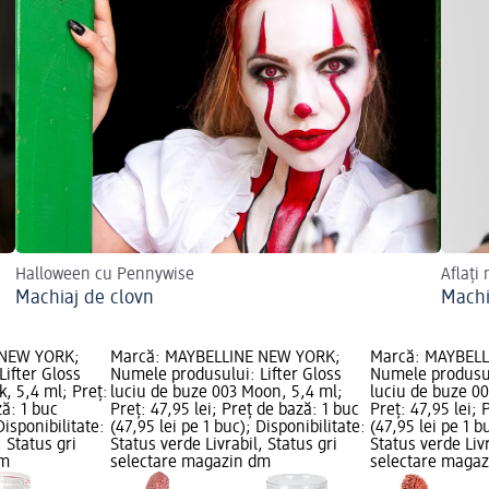
Halloween cu Pennywise
Aflați
Machiaj de clovn
Machi
 NEW YORK;
Marcă: MAYBELLINE NEW YORK;
Marcă: MAYBEL
ifter Gloss
Numele produsului: Lifter Gloss
Numele produsul
k, 5,4 ml; Preț:
luciu de buze 003 Moon, 5,4 ml;
luciu de buze 00
ză: 1 buc
Preț: 47,95 lei; Preț de bază: 1 buc
Preț: 47,95 lei; 
Disponibilitate:
(47,95 lei pe 1 buc); Disponibilitate:
(47,95 lei pe 1 b
, Status gri
Status verde Livrabil, Status gri
Status verde Livr
dm
selectare magazin dm
selectare maga