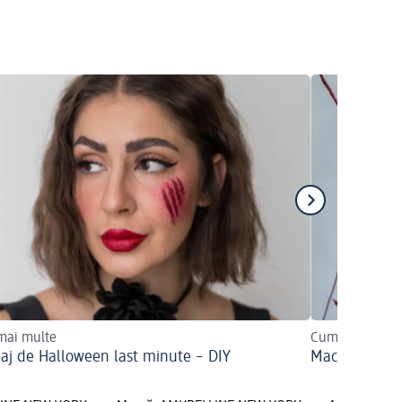
 mai multe
Cum îl puteți r
aj de Halloween last minute – DIY
Machiajul de 