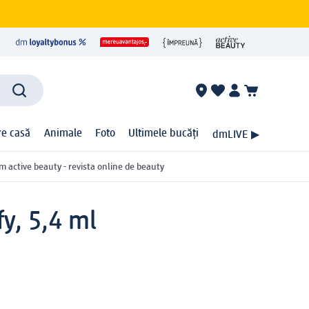
ire casă
Animale
Foto
Ultimele bucăți
dmLIVE ▶
m active beauty - revista online de beauty
fy, 5,4 ml