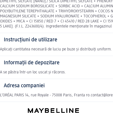
DIMETHYL SILYLATE [NANO] / SILICA DIMETHYL SILYLATE • PHEN
CALCIUM SODIUM BOROSILICATE • SORBIC ACID • CALCIUM ALUMI
POLYBUTYLENE TEREPHTHALATE • TRIHYDROXYSTEARIN • COCOS NU
MAGNESIUM SILICATE • SODIUM HYALURONATE • TOCOPHEROL • GLUC
OXIDES • MICA • CI 15850 / RED 7 • CI 45410 / RED 28 LAKE • CI 159
5 LAKE]. (F.I.L. Z243600/4). Ingredientele menționate în magazinul 
Instrucțiuni de utilizare
Aplicați cantitatea necesară de luciu pe buze și distribuiți uniform. 
Informații de depozitare
A se păstra într-un loc uscat și răcoros.
Adresa companiei
L’ORÉAL PARIS 14, rue Royale - 75008 Paris, Franta ro.contact@lor