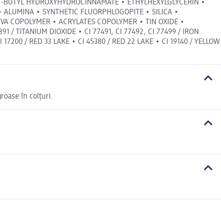
DI-T-BUTYL HYDROXYHYDROCINNAMATE • ETHYLHEXYLGLYCERIN •
 ALUMINA • SYNTHETIC FLUORPHLOGOPITE • SILICA •
VA COPOLYMER • ACRYLATES COPOLYMER • TIN OXIDE •
TITANIUM DIOXIDE • CI 77491, CI 77492, CI 77499 / IRON
I 17200 / RED 33 LAKE • CI 45380 / RED 22 LAKE • CI 19140 / YELLOW
roase în colțuri.