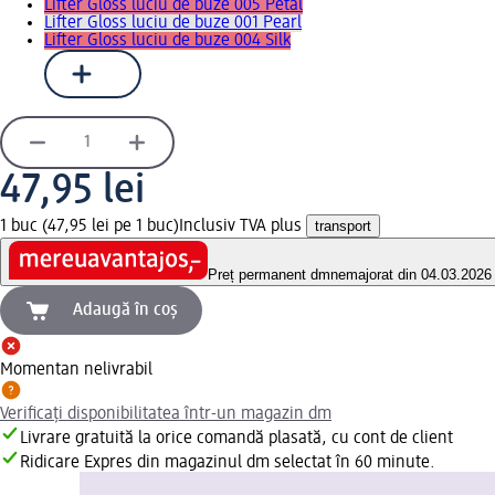
Lifter Gloss luciu de buze 005 Petal
Lifter Gloss luciu de buze 001 Pearl
Lifter Gloss luciu de buze 004 Silk
47,95 lei
1 buc (47,95 lei pe 1 buc)
Inclusiv TVA plus
transport
Preț permanent dm
nemajorat din 04.03.2026
Adaugă în coș
Momentan nelivrabil
Verificați disponibilitatea într-un magazin dm
Livrare gratuită la orice comandă plasată, cu cont de client
Ridicare Expres din magazinul dm selectat în 60 minute.