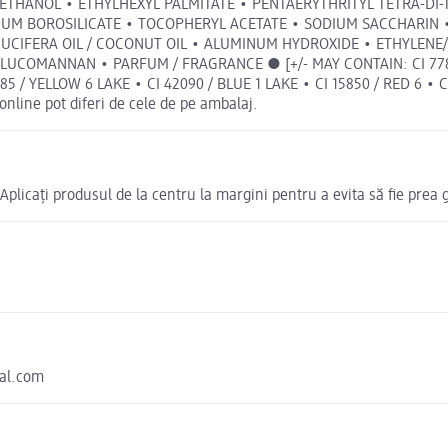
OXYETHANOL • ETHYLHEXYL PALMITATE • PENTAERYTHRITYL TETRA-
NUM BOROSILICATE • TOCOPHERYL ACETATE • SODIUM SACCHARIN •
CIFERA OIL / COCONUT OIL • ALUMINUM HYDROXIDE • ETHYLENE/
OMANNAN • PARFUM / FRAGRANCE ● [+/- MAY CONTAIN: CI 77891 / 
85 / YELLOW 6 LAKE • CI 42090 / BLUE 1 LAKE • CI 15850 / RED 6 • C
online pot diferi de cele de pe ambalaj.
Aplicați produsul de la centru la margini pentru a evita să fie prea g
eal.com