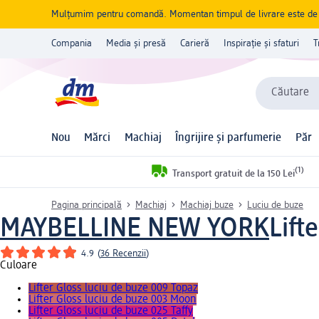
Mulțumim pentru comandă. Momentan timpul de livrare este de 5 
Compania
Media și presă
Carieră
Inspirație și sfaturi
T
Căutare
Nou
Mărci
Machiaj
Îngrijire și parfumerie
Păr
(1)
Transport gratuit de la 150 Lei
Pagina principală
Machiaj
Machiaj buze
Luciu de buze
MAYBELLINE NEW YORK
Lift
4.9
(
36 Recenzii
)
Culoare
Lifter Gloss luciu de buze 009 Topaz
Lifter Gloss luciu de buze 003 Moon
Lifter Gloss luciu de buze 025 Taffy