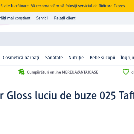
zile lucrătoare. Vă recomandăm să folosiți serviciul de Ridicare Expres
răiți mai conștient
Servicii
Relații clienți
Cosmetică bărbați
Sănătate
Nutriție
Bebe și copii
Îngrij
Cumpărături online MEREUAVANTAJOASE
d
er Gloss luciu de buze 025 Taf