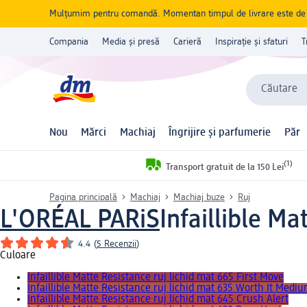
Mulțumim pentru comandă. Momentan timpul de livrare este de 5 
Compania
Media și presă
Carieră
Inspirație și sfaturi
T
Căutare
Nou
Mărci
Machiaj
Îngrijire și parfumerie
Păr
(1)
Transport gratuit de la 150 Lei
Pagina principală
Machiaj
Machiaj buze
Ruj
L'ORÉAL PARiS
Infaillible Ma
4.4
(
5 Recenzii
)
Culoare
Infaillible Matte Resistance ruj lichid mat 665 First Move
Infaillible Matte Resistance ruj lichid mat 635 Worth It Medi
Infaillible Matte Resistance ruj lichid mat 645 Crush Alert