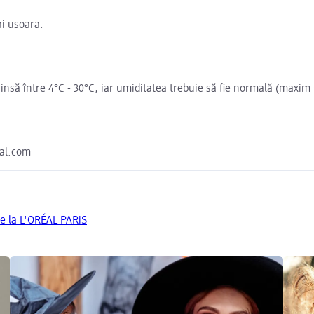
ai usoara.
nsă între 4°C - 30°C, iar umiditatea trebuie să fie normală (maxim
eal.com
de la L'ORÉAL PARiS