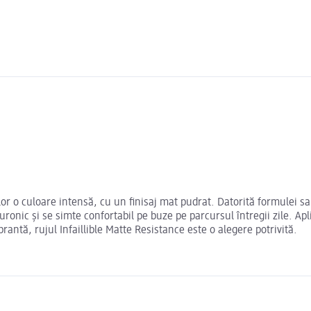
or o culoare intensă, cu un finisaj mat pudrat. Datorită formulei sal
luronic și se simte confortabil pe buze pe parcursul întregii zile. A
antă, rujul Infaillible Matte Resistance este o alegere potrivită.