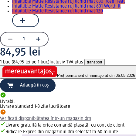
Infaillible Matte Resistance ruj lichid mat 630 Rose Heat
Infaillible Matte Resistance ruj lichid mat 601 Worth It
Infaillible Matte Resistance ruj lichid mat 120
84,95 lei
1 buc (84,95 lei pe 1 buc)
Inclusiv TVA plus
transport
Preț permanent dm
nemajorat din 06.05.2026
Adaugă în coș
Livrabil
Livrare standard 1-3 zile lucrătoare
Verificați disponibilitatea într-un magazin dm
Livrare gratuită la orice comandă plasată, cu cont de client
Ridicare Expres din magazinul dm selectat în 60 minute.