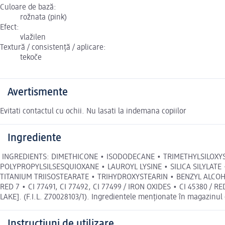
Culoare de bază:
rožnata (pink)
Efect:
vlažilen
Textură / consistență / aplicare:
tekoče
Avertismente
Evitati contactul cu ochii. Nu lasati la indemana copiilor
Ingrediente
INGREDIENTS: DIMETHICONE • ISODODECANE • TRIMETHYLSILOXYS
POLYPROPYLSILSESQUIOXANE • LAUROYL LYSINE • SILICA SILYLAT
TITANIUM TRIISOSTEARATE • TRIHYDROXYSTEARIN • BENZYL ALCOH
RED 7 • CI 77491, CI 77492, CI 77499 / IRON OXIDES • CI 45380 / RE
LAKE]. (F.I.L. Z70028103/1). Ingredientele menționate în magazinul 
Instrucțiuni de utilizare