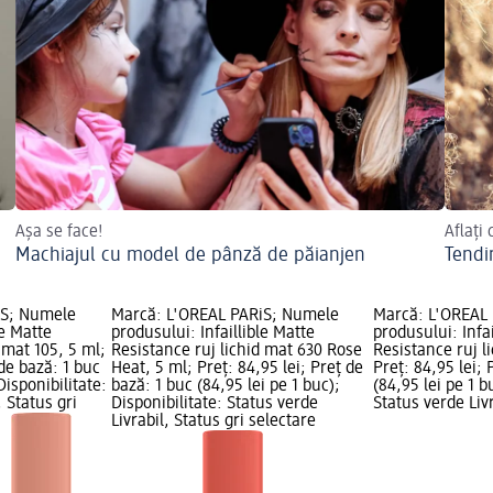
Așa se face!
Aflați 
Machiajul cu model de pânză de păianjen
Tendi
iS; Numele
Marcă: L'ORÉAL PARiS; Numele
Marcă: L'ORÉAL
le Matte
produsului: Infaillible Matte
produsului: Infai
 mat 105, 5 ml;
Resistance ruj lichid mat 630 Rose
Resistance ruj l
 de bază: 1 buc
Heat, 5 ml; Preț: 84,95 lei; Preț de
Preț: 84,95 lei; 
Disponibilitate:
bază: 1 buc (84,95 lei pe 1 buc);
(84,95 lei pe 1 b
, Status gri
Disponibilitate: Status verde
Status verde Livr
Livrabil, Status gri selectare