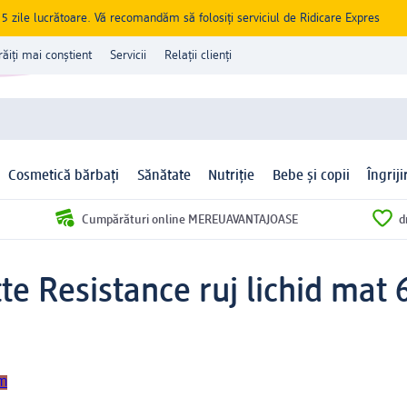
zile lucrătoare. Vă recomandăm să folosiți serviciul de Ridicare Expres
răiți mai conștient
Servicii
Relații clienți
Cosmetică bărbați
Sănătate
Nutriție
Bebe și copii
Îngrij
Cumpărături online MEREUAVANTAJOASE
d
tte Resistance ruj lichid mat 
um