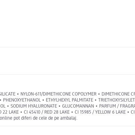
ILICATE • NYLON-611/DIMETHICONE COPOLYMER • DIMETHICONE C
E • PHENOXYETHANOL • ETHYLHEXYL PALMITATE • TRIETHOXYSILYL
OL • SODIUM HYALURONATE • GLUCOMANNAN • PARFUM / FRAGRANCE 
D 22 LAKE • CI 45410 / RED 28 LAKE • CI 15985 / YELLOW 6 LAKE • CI
online pot diferi de cele de pe ambalaj.