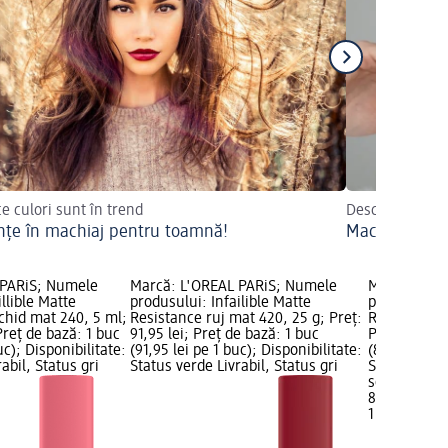
ce culori sunt în trend
Descoperiți sfa
nțe în machiaj pentru toamnă!
Machiaj de mi
 PARiS; Numele
Marcă: L'ORÉAL PARiS; Numele
Marcă: L'O
llible Matte
produsului: Infailible Matte
produsului: 
ichid mat 240, 5 ml;
Resistance ruj mat 420, 25 g; Preț:
Resistance r
Preț de bază: 1 buc
91,95 lei; Preț de bază: 1 buc
Preț: 84,95 
uc); Disponibilitate:
(91,95 lei pe 1 buc); Disponibilitate:
(84,95 lei p
abil, Status gri
Status verde Livrabil, Status gri
Status verde
selectare 
84,95 lei
1 buc (84,95