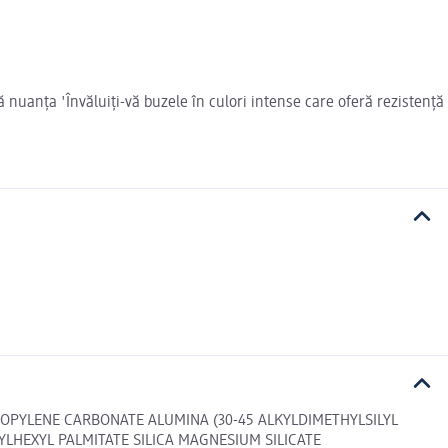
că nuanța 'Învăluiți-vă buzele în culori intense care oferă rezistență
ROPYLENE CARBONATE ALUMINA (30-45 ALKYLDIMETHYLSILYL
HEXYL PALMITATE SILICA MAGNESIUM SILICATE