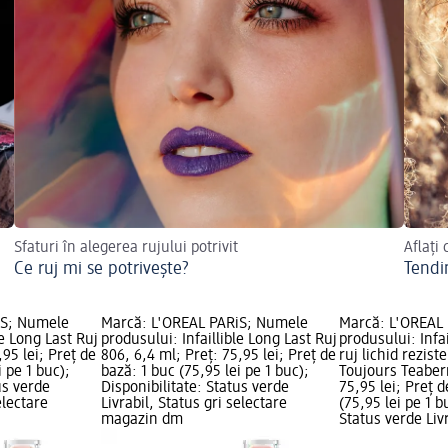
Sfaturi în alegerea rujului potrivit
Aflați 
Ce ruj mi se potrivește?
Tendi
iS; Numele
Marcă: L'ORÉAL PARiS; Numele
Marcă: L'ORÉAL
le Long Last Ruj
produsului: Infaillible Long Last Ruj
produsului: Infa
,95 lei; Preț de
806, 6,4 ml; Preț: 75,95 lei; Preț de
ruj lichid rezist
i pe 1 buc);
bază: 1 buc (75,95 lei pe 1 buc);
Toujours Teaberr
us verde
Disponibilitate: Status verde
75,95 lei; Preț d
electare
Livrabil, Status gri selectare
(75,95 lei pe 1 b
magazin dm
Status verde Livr