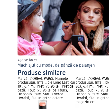
Așa se face!
Machiajul cu model de pânză de păianjen
Produse similare
Marcă: L'ORÉAL PARiS; Numele
Marcă: L'ORÉAL PAR
produsului: Infaillible Long Last Ruj
produsului: Infaillib
101, 6,4 ml; Preț: 75,95 lei; Preț de
803, 6,4 ml; Preț: 75
bază: 1 buc (75,95 lei pe 1 buc);
bază: 1 buc (75,95 le
Disponibilitate: Status verde
Disponibilitate: Stat
Livrabil, Status gri selectare
Livrabil, Status gri s
magazin dm