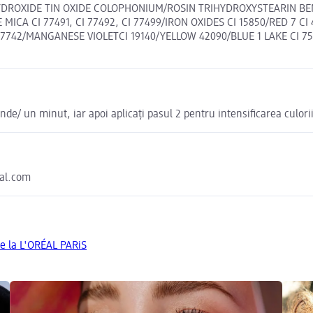
YDROXIDE TIN OXIDE COLOPHONIUM/ROSIN TRIHYDROXYSTEARIN 
ICA CI 77491, CI 77492, CI 77499/IRON OXIDES CI 15850/RED 7 CI
 77742/MANGANESE VIOLETCI 19140/YELLOW 42090/BLUE 1 LAKE CI 7547
de/ un minut, iar apoi aplicați pasul 2 pentru intensificarea culorii 
eal.com
de la L'ORÉAL PARiS