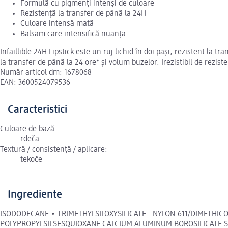
Formulă cu pigmenți intenși de culoare
Rezistență la transfer de până la 24H
Culoare intensă mată
Balsam care intensifică nuanța
Infaillible 24H Lipstick este un ruj lichid în doi pași, rezistent la 
la transfer de până la 24 ore* și volum buzelor. Irezistibil de rezist
Număr articol dm: 1678068
EAN: 3600524079536
Caracteristici
Culoare de bază:
rdeča
Textură / consistență / aplicare:
tekoče
Ingrediente
ISODODECANE • TRIMETHYLSILOXYSILICATE · NYLON-611/DIMETHI
POLYPROPYLSILSESQUIOXANE CALCIUM ALUMINUM BOROSILICATE SY