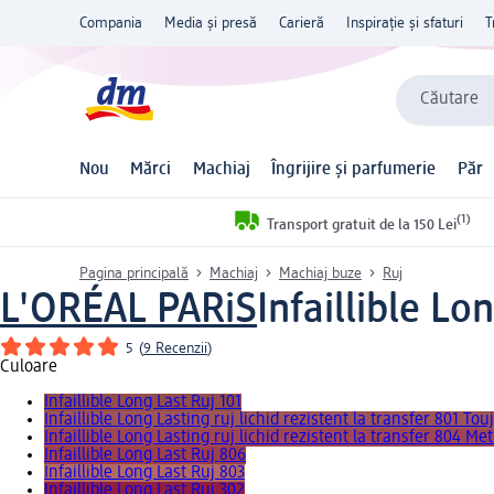
Compania
Media și presă
Carieră
Inspirație și sfaturi
T
Căutare
Nou
Mărci
Machiaj
Îngrijire și parfumerie
Păr
(1)
Transport gratuit de la 150 Lei
Pagina principală
Machiaj
Machiaj buze
Ruj
L'ORÉAL PARiS
Infaillible Lo
5
(
9 Recenzii
)
Culoare
Infaillible Long Last Ruj 101
Infaillible Long Lasting ruj lichid rezistent la transfer 801 Tou
Infaillible Long Lasting ruj lichid rezistent la transfer 804 Me
Infaillible Long Last Ruj 806
Infaillible Long Last Ruj 803
Infaillible Long Last Ruj 302