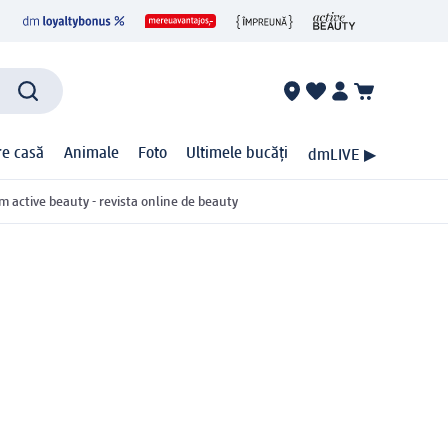
ire casă
Animale
Foto
Ultimele bucăți
dmLIVE ▶
m active beauty - revista online de beauty