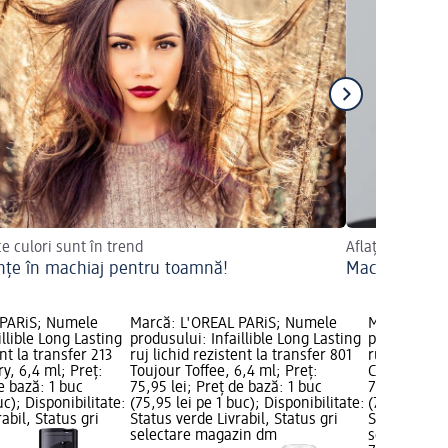
ce culori sunt în trend
Aflați mai mult
nțe în machiaj pentru toamnă!
Machiaj de v
 PARiS; Numele
Marcă: L'ORÉAL PARiS; Numele
Marcă: L'O
illible Long Lasting
produsului: Infaillible Long Lasting
produsului: 
ent la transfer 213
ruj lichid rezistent la transfer 801
ruj lichid r
y, 6,4 ml; Preț:
Toujour Toffee, 6,4 ml; Preț:
Captivated B
e bază: 1 buc
75,95 lei; Preț de bază: 1 buc
75,95 lei; P
uc); Disponibilitate:
(75,95 lei pe 1 buc); Disponibilitate:
(75,95 lei p
abil, Status gri
Status verde Livrabil, Status gri
Status verde
selectare magazin dm
selectare 