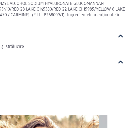
BENZYL ALCOHOL SODIUM HYALURONATE GLUCOMANNAN
 45410/RED 28 LAKE C145380/RED 22 LAKE CI 15985/YELLOW 6 LAKE
0 / CARMINE]. (F.I.L. B268009/1). Ingredientele menționate în
și strălucire.