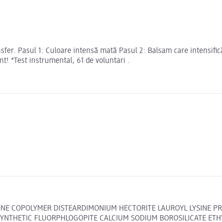
transfer. Pasul 1: Culoare intensă mată Pasul 2: Balsam care intensifi
ent! *Test instrumental, 61 de voluntari .
CONE COPOLYMER DISTEARDIMONIUM HECTORITE LAUROYL LYSINE P
NTHETIC FLUORPHLOGOPITE CALCIUM SODIUM BOROSILICATE ETHYL