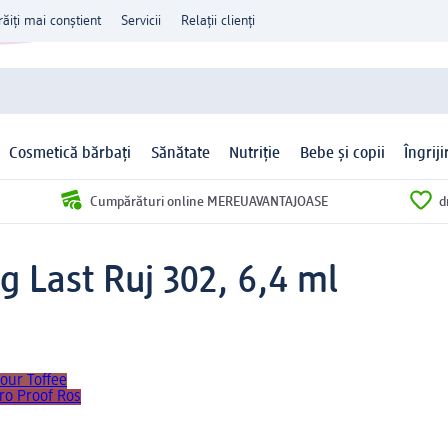
răiți mai conștient
Servicii
Relații clienți
Cosmetică bărbați
Sănătate
Nutriție
Bebe și copii
Îngrij
Cumpărături online MEREUAVANTAJOASE
d
ng Last Ruj 302, 6,4 ml
jour Toffee
tro Proof Ros