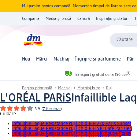
Mulțumim pentru comandă. Momentan timpul de livrare este de 5 
Compania
Media și presă
Carieră
Inspirație și sfaturi
T
Căutare
Nou
Mărci
Machiaj
Îngrijire și parfumerie
Păr
(1)
Transport gratuit de la 150 Lei
Pagina principală
Machiaj
Machiaj buze
Ruj
L'ORÉAL PARiS
Infaillible La
3.9
(
7 Recenzii
)
Culoare
Infaillible Laque Resistance ruj lichid 16H 220 Paris Sunset
Infaillible Laque Resistance ruj lichid 16H 510 Café Parisien
Infaillible Laque Resistance ruj lichid 16H 410 Rouge Poppy