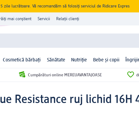
zile lucrătoare. Vă recomandăm să folosiți serviciul de Ridicare Expres
răiți mai conștient
Servicii
Relații clienți
Cosmetică bărbați
Sănătate
Nutriție
Bebe și copii
Îngrij
Cumpărături online MEREUAVANTAJOASE
d
que Resistance ruj lichid 16H