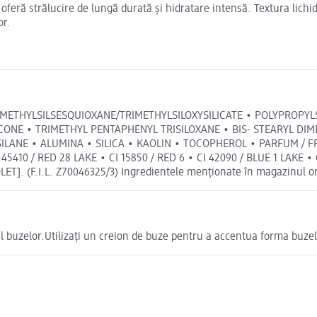
feră strălucire de lungă durată și hidratare intensă. Textura lichidă
or.
METHYLSILSESQUIOXANE/TRIMETHYLSILOXYSILICATE • POLYPROPYLS
ONE • TRIMETHYL PENTAPHENYL TRISILOXANE • BIS- STEARYL DI
NE • ALUMINA • SILICA • KAOLIN • TOCOPHEROL • PARFUM / FRAGR
45410 / RED 28 LAKE • CI 15850 / RED 6 • CI 42090 / BLUE 1 LAKE • 
T]. (F.I.L. Z70046325/3) Ingredientele menționate în magazinul onl
 al buzelor.Utilizați un creion de buze pentru a accentua forma buzel