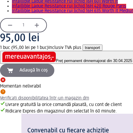
Infaillible Laque Resistance ruj lichid 16H 601 Worth It
Infaillible Laque Resistance ruj lichid 16H 420 Rouge Paris
Infaillible Laque Resistance ruj lichid 16H 635 Worth It Medi
95,00 lei
1 buc (95,00 lei pe 1 buc)
Inclusiv TVA plus
transport
Preț permanent dm
nemajorat din 30.04.2025
Adaugă în coș
Momentan nelivrabil
Verificați disponibilitatea într-un magazin dm
Livrare gratuită la orice comandă plasată, cu cont de client
Ridicare Expres din magazinul dm selectat în 60 minute.
Convenabil cu fiecare achiziție