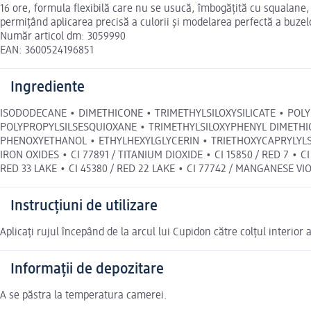
16 ore, formula flexibilă care nu se usucă, îmbogățită cu squalane, o
permițând aplicarea precisă a culorii și modelarea perfectă a buzel
Număr articol dm: 3059990
EAN: 3600524196851
Ingrediente
ISODODECANE • DIMETHICONE • TRIMETHYLSILOXYSILICATE • POLY
POLYPROPYLSILSESQUIOXANE • TRIMETHYLSILOXYPHENYL DIMETHIC
PHENOXYETHANOL • ETHYLHEXYLGLYCERIN • TRIETHOXYCAPRYLYLSILA
IRON OXIDES • CI 77891 / TITANIUM DIOXIDE • CI 15850 / RED 7 • CI 
RED 33 LAKE • CI 45380 / RED 22 LAKE • CI 77742 / MANGANESE VIOLE
Instrucțiuni de utilizare
Aplicați rujul începând de la arcul lui Cupidon către colțul interior
Informații de depozitare
A se păstra la temperatura camerei.