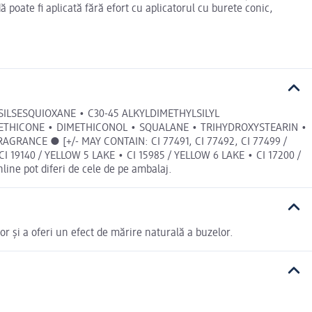
 poate fi aplicată fără efort cu aplicatorul cu burete conic,
ILSESQUIOXANE • C30-45 ALKYLDIMETHYLSILYL
METHICONE • DIMETHICONOL • SQUALANE • TRIHYDROXYSTEARIN •
ANCE ● [+/- MAY CONTAIN: CI 77491, CI 77492, CI 77499 /
CI 19140 / YELLOW 5 LAKE • CI 15985 / YELLOW 6 LAKE • CI 17200 /
ine pot diferi de cele de pe ambalaj.
or și a oferi un efect de mărire naturală a buzelor.